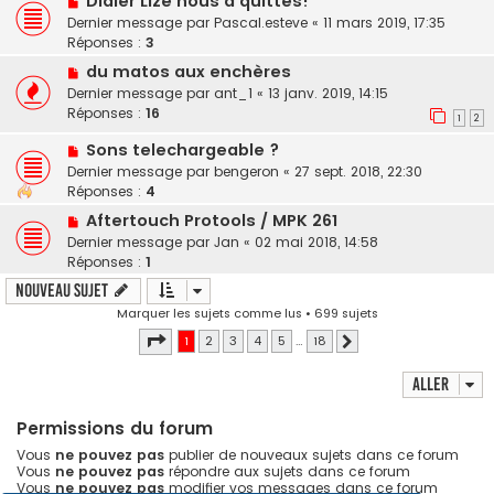
Didier Lizé nous a quittés!
Dernier message par
Pascal.esteve
«
11 mars 2019, 17:35
Réponses :
3
du matos aux enchères
Dernier message par
ant_1
«
13 janv. 2019, 14:15
Réponses :
16
1
2
Sons telechargeable ?
Dernier message par
bengeron
«
27 sept. 2018, 22:30
Réponses :
4
Aftertouch Protools / MPK 261
Dernier message par
Jan
«
02 mai 2018, 14:58
Réponses :
1
Nouveau sujet
Marquer les sujets comme lus
• 699 sujets
Page
1
sur
18
1
2
3
4
5
…
18
Suivant
Aller
Permissions du forum
Vous
ne pouvez pas
publier de nouveaux sujets dans ce forum
Vous
ne pouvez pas
répondre aux sujets dans ce forum
Vous
ne pouvez pas
modifier vos messages dans ce forum