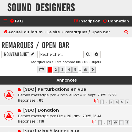
Sound Designers
FAQ
Inscription
Connexion
R
Accueil du forum
Le site
Remarques / Open bar
e
Remarques / Open bar
c
Rechercher
Recherche avancé
Nouveau sujet
h
Marquer les sujets comme lus
• 699 sujets
e
Page
1
sur
18
1
2
3
4
5
…
18
r
Suivant
c
Annonces
h
[SDO] Perturbations en vue
e
Dernier message par
AlbanLeGoff
«
18 sept. 2025, 12:29
Réponses :
65
r
1
4
5
6
7
…
[SDO] Donation
Dernier message par
Elie
«
20 janv. 2025, 18:41
Réponses :
116
1
9
10
11
12
…
[SDO] Mise à jour du site