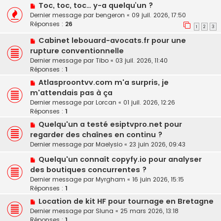
Toc, toc, toc… y-a quelqu’un ?
Dernier message par
bengeron
«
09 juil. 2026, 17:50
Réponses :
26
1
2
3
Cabinet lebouard-avocats.fr pour une
rupture conventionnelle
Dernier message par
Tibo
«
03 juil. 2026, 11:40
Réponses :
1
Atlasproontvv.com m'a surpris, je
m'attendais pas à ça
Dernier message par
Lorcan
«
01 juil. 2026, 12:26
Réponses :
1
Quelqu'un a testé esiptvpro.net pour
regarder des chaînes en continu ?
Dernier message par
Maelysio
«
23 juin 2026, 09:43
Quelqu'un connaît copyfy.io pour analyser
des boutiques concurrentes ?
Dernier message par
Myrgham
«
16 juin 2026, 15:15
Réponses :
1
Location de kit HF pour tournage en Bretagne
Dernier message par
Sluna
«
25 mars 2026, 13:18
Réponses :
1