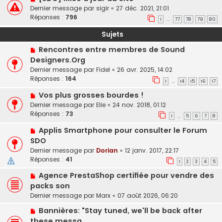
Dernier message par
sigir
«
27 déc. 2021, 21:01
Réponses :
796
1
77
78
79
80
…
Sujets
Rencontres entre membres de Sound
Designers.Org
Dernier message par
Fidel
«
26 avr. 2025, 14:02
Réponses :
164
1
14
15
16
17
…
Vos plus grosses bourdes !
Dernier message par
Elie
«
24 nov. 2018, 01:12
Réponses :
73
1
5
6
7
8
…
Applis Smartphone pour consulter le Forum
SDO
Dernier message par
Dorian
«
12 janv. 2017, 22:17
Réponses :
41
1
2
3
4
5
Agence PrestaShop certifiée pour vendre des
packs son
Dernier message par
Marx
«
07 août 2026, 06:20
Bannières: "Stay tuned, we'll be back after
these messa