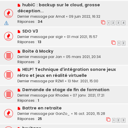
hubiC : backup sur le cloud, grosse
déception...
Dernier message par
Amot
«
09 juin 2022, 16:32
Réponses :
34
1
2
3
4
SDO V3
Dernier message par
sigir
«
01 mai 2021, 15:57
Réponses :
13
1
2
Boite à Mocky
Dernier message par
Jan
«
05 mars 2021, 20:34
Réponses :
2
HELP! Technique d'intégration sonore jeux
rétro et jeux en réalité virtuelle
Dernier message par
RZM1
«
13 févr. 2021, 15:00
Demande de stage de fin de formation
Dernier message par
Rhodes
«
07 janv. 2021, 17:21
Réponses :
1
Battre en retraite
Dernier message par
GonZo_
«
16 oct. 2020, 15:28
Réponses :
25
1
2
3