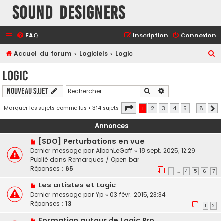
Sound Designers
FAQ
Inscription
Connexion
R
Accueil du forum
Logiciels
Logic
e
Logic
c
Rechercher
Recherche avancé
Nouveau sujet
h
e
Page
1
sur
8
Marquer les sujets comme lus
• 314 sujets
1
2
3
4
5
…
8
S
r
Annonces
c
[SDO] Perturbations en vue
h
Dernier message par
AlbanLeGoff
«
18 sept. 2025, 12:29
e
Publié dans
Remarques / Open bar
r
Réponses :
65
1
4
5
6
7
…
Les artistes et Logic
Dernier message par
Yp
«
03 févr. 2015, 23:34
Réponses :
13
1
2
Formation autour de Logic Pro