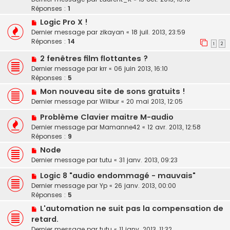
Réponses :
1
Logic Pro X !
Dernier message par
zikayan
«
18 juil. 2013, 23:59
Réponses :
14
1
2
2 fenêtres film flottantes ?
Dernier message par
krr
«
06 juin 2013, 16:10
Réponses :
5
Mon nouveau site de sons gratuits !
Dernier message par
Wilbur
«
20 mai 2013, 12:05
Problème Clavier maitre M-audio
Dernier message par
Mamanne42
«
12 avr. 2013, 12:58
Réponses :
9
Node
Dernier message par
tutu
«
31 janv. 2013, 09:23
Logic 8 "audio endommagé - mauvais"
Dernier message par
Yp
«
26 janv. 2013, 00:00
Réponses :
5
L'automation ne suit pas la compensation de
retard.
Dernier message par
tutu
«
11 janv. 2013, 11:32