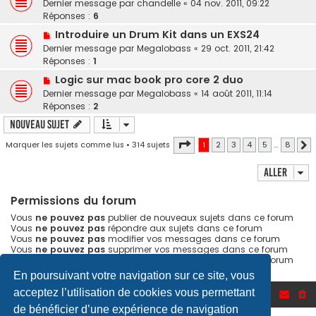
Dernier message par
chandelle
«
04 nov. 2011, 09:22
Réponses :
6
Introduire un Drum Kit dans un EXS24
Dernier message par
Megalobass
«
29 oct. 2011, 21:42
Réponses :
1
Logic sur mac book pro core 2 duo
Dernier message par
Megalobass
«
14 août 2011, 11:14
Réponses :
2
Nouveau sujet
Page
1
sur
8
Marquer les sujets comme lus
• 314 sujets
1
2
3
4
5
…
8
S
Aller
Permissions du forum
Vous
ne pouvez pas
publier de nouveaux sujets dans ce forum
Vous
ne pouvez pas
répondre aux sujets dans ce forum
Vous
ne pouvez pas
modifier vos messages dans ce forum
Vous
ne pouvez pas
supprimer vos messages dans ce forum
Vous
ne pouvez pas
transférer de pièces jointes dans ce forum
En poursuivant votre navigation sur ce site, vous
acceptez l’utilisation de cookies vous permettant
Accueil du forum
de bénéficier d’une expérience de navigation