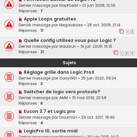
Dernier message par
KlopfGeist
«
01 juin 2008, 12:06
Réponses :
7
Apple Loops gratuites
Dernier message par
Megalobass
«
28 oct. 2008, 21:14
Réponses :
11
1
2
Quelle config utilisez vous pour Logic ?
Dernier message par
Maubrun
«
19 juil. 2008, 19:15
Réponses :
21
1
2
3
Sujets
Réglage grille dans Logic ProX
Dernier message par
Gorry1961
«
25 juin 2020, 09:34
Réponses :
3
Switcher de logic vers protools?
Dernier message par
AMM
«
15 mai 2019, 20:58
Réponses :
6
Eucon 3.7 et Logic pro
Dernier message par
Drouman
«
26 oct. 2017, 18:46
Réponses :
4
LogicPro 10, sortie midi
Dernier message par
Megalobass
«
30 juin 2015, 14:12