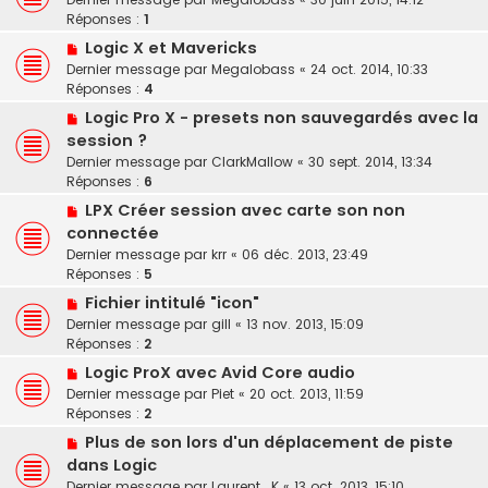
Réponses :
1
Logic X et Mavericks
Dernier message par
Megalobass
«
24 oct. 2014, 10:33
Réponses :
4
Logic Pro X - presets non sauvegardés avec la
session ?
Dernier message par
ClarkMallow
«
30 sept. 2014, 13:34
Réponses :
6
LPX Créer session avec carte son non
connectée
Dernier message par
krr
«
06 déc. 2013, 23:49
Réponses :
5
Fichier intitulé "icon"
Dernier message par
gill
«
13 nov. 2013, 15:09
Réponses :
2
Logic ProX avec Avid Core audio
Dernier message par
Piet
«
20 oct. 2013, 11:59
Réponses :
2
Plus de son lors d'un déplacement de piste
dans Logic
Dernier message par
Laurent_K
«
13 oct. 2013, 15:10