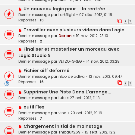
Un nouveau logic pour ... la rentrée ...
Dernier message par
Larkflight
«
07 déc. 2012, 01:18
Réponses :
16
1
2
Travailler avec plusieurs videos dans Logic
Dernier message par
Dorian
«
19 nov. 2012, 23:10
Réponses :
2
Finaliser et masteriser un morceau avec
Logic Studio 9
Dernier message par
VETZO-GREG
«
14 nov. 2012, 03:29
Fichier aiff déformé
Dernier message par
nico deladiva
«
12 nov. 2012, 09:47
Réponses :
16
1
2
Supprimer Une Piste Dans L'arrange...
Dernier message par
tutu
«
27 oct. 2012, 11:13
outil Flex
Dernier message par
vinc
«
20 oct. 2012, 19:16
Réponses :
7
Chargement initial de mainstage
Dernier message par
Thibault269
«
15 sept. 2012, 12:21