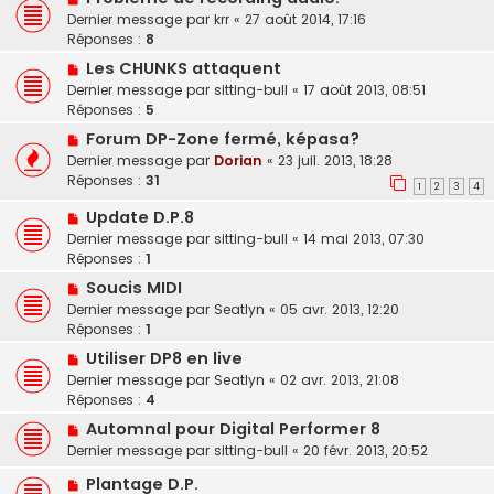
Dernier message par
krr
«
27 août 2014, 17:16
Réponses :
8
Les CHUNKS attaquent
Dernier message par
sitting-bull
«
17 août 2013, 08:51
Réponses :
5
Forum DP-Zone fermé, képasa?
Dernier message par
Dorian
«
23 juil. 2013, 18:28
Réponses :
31
1
2
3
4
Update D.P.8
Dernier message par
sitting-bull
«
14 mai 2013, 07:30
Réponses :
1
Soucis MIDI
Dernier message par
Seatlyn
«
05 avr. 2013, 12:20
Réponses :
1
Utiliser DP8 en live
Dernier message par
Seatlyn
«
02 avr. 2013, 21:08
Réponses :
4
Automnal pour Digital Performer 8
Dernier message par
sitting-bull
«
20 févr. 2013, 20:52
Plantage D.P.