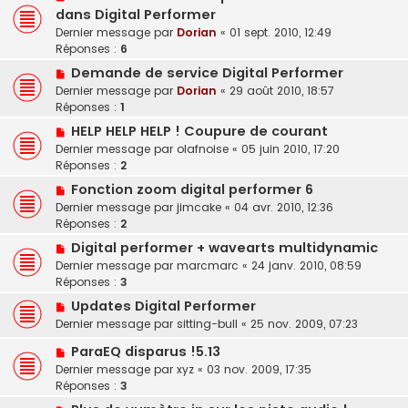
dans Digital Performer
Dernier message par
Dorian
«
01 sept. 2010, 12:49
Réponses :
6
Demande de service Digital Performer
Dernier message par
Dorian
«
29 août 2010, 18:57
Réponses :
1
HELP HELP HELP ! Coupure de courant
Dernier message par
olafnoise
«
05 juin 2010, 17:20
Réponses :
2
Fonction zoom digital performer 6
Dernier message par
jimcake
«
04 avr. 2010, 12:36
Réponses :
2
Digital performer + wavearts multidynamic
Dernier message par
marcmarc
«
24 janv. 2010, 08:59
Réponses :
3
Updates Digital Performer
Dernier message par
sitting-bull
«
25 nov. 2009, 07:23
ParaEQ disparus !5.13
Dernier message par
xyz
«
03 nov. 2009, 17:35
Réponses :
3