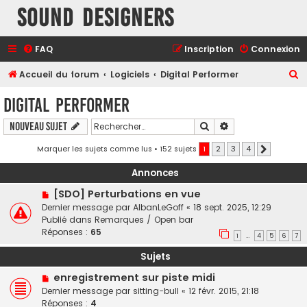
Sound Designers
FAQ
Inscription
Connexion
R
Accueil du forum
Logiciels
Digital Performer
e
Digital Performer
c
Rechercher
Recherche avancé
Nouveau sujet
h
e
Marquer les sujets comme lus
• 152 sujets
1
2
3
4
Suivant
r
Annonces
c
[SDO] Perturbations en vue
h
Dernier message par
AlbanLeGoff
«
18 sept. 2025, 12:29
e
Publié dans
Remarques / Open bar
Réponses :
65
r
1
4
5
6
7
…
Sujets
enregistrement sur piste midi
Dernier message par
sitting-bull
«
12 févr. 2015, 21:18
Réponses :
4