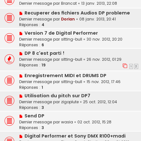
Dernier message par
Brancat
«
13 janv. 2013, 22:08
Recuperer des fichiers Audios DP probleme
Dernier message par
Dorian
«
08 janv. 2013, 20:41
Réponses :
4
Version 7 de Digital Performer
Dernier message par
sitting-bull
«
30 nov. 2012, 20:20
Réponses :
6
DP 8 c'est parti !
Dernier message par
sitting-bull
«
26 nov. 2012, 01:29
Réponses :
19
1
2
Enregistrement MIDI et DRUMS DP
Dernier message par
sitting-bull
«
15 nov. 2012, 17:46
Réponses :
1
Utilisation du pitch sur DP7
Dernier message par
zigoplute
«
25 oct. 2012, 12:04
Réponses :
3
Send DP
Dernier message par
wasia
«
02 oct. 2012, 15:28
Réponses :
3
Digital Performer et Sony DMX R100+madi