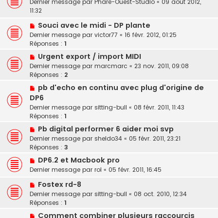
Dernier message par
Phare-Ouest-Studio
«
09 août 2012,
11:32
Souci avec le midi - DP plante
Dernier message par
victor77
«
16 févr. 2012, 01:25
Réponses :
1
Urgent export / import MIDI
Dernier message par
marcmarc
«
23 nov. 2011, 09:08
Réponses :
2
pb d'echo en continu avec plug d'origine de
DP6
Dernier message par
sitting-bull
«
08 févr. 2011, 11:43
Réponses :
1
Pb digital performer 6 aider moi svp
Dernier message par
sheldo34
«
05 févr. 2011, 23:21
Réponses :
3
DP6.2 et Macbook pro
Dernier message par
rol
«
05 févr. 2011, 16:45
Fostex rd-8
Dernier message par
sitting-bull
«
08 oct. 2010, 12:34
Réponses :
1
Comment combiner plusieurs raccourcis