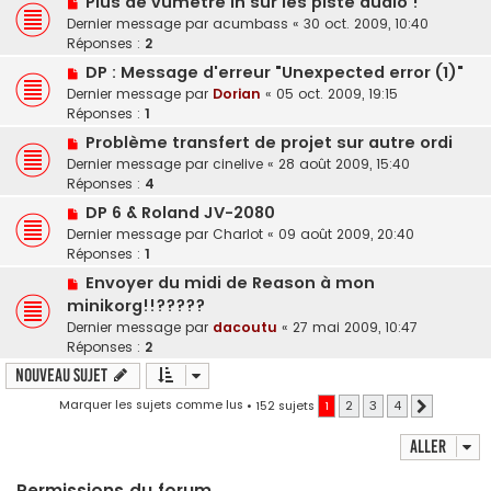
Plus de vumètre in sur les piste audio !
Dernier message par
acumbass
«
30 oct. 2009, 10:40
Réponses :
2
DP : Message d'erreur "Unexpected error (1)"
Dernier message par
Dorian
«
05 oct. 2009, 19:15
Réponses :
1
Problème transfert de projet sur autre ordi
Dernier message par
cinelive
«
28 août 2009, 15:40
Réponses :
4
DP 6 & Roland JV-2080
Dernier message par
Charlot
«
09 août 2009, 20:40
Réponses :
1
Envoyer du midi de Reason à mon
minikorg!!?????
Dernier message par
dacoutu
«
27 mai 2009, 10:47
Réponses :
2
Nouveau sujet
Marquer les sujets comme lus
• 152 sujets
1
2
3
4
Suivant
Aller
Permissions du forum