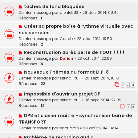
tâches de fond bloquées
Dernier message par
alenle983
«
29 déc. 2014, 08:42
Réponses :
1
Créer sa propre boîte à rythme virtuelle avec
ses samples
Dernier message par
Cortob
«
28 déc. 2014, 19:50
Réponses :
2
Reconstruction après perte de TOUT ! ! ! !
Dernier message par
Dorian
«
23 oct. 2014, 22:09
Réponses :
6
Nouveaux Thémes au format D.P. 8
Dernier message par
sitting-bull
«
20 sept. 2014, 10:10
Réponses :
22
1
2
3
impossible d'ouvrir un projet DP
Dernier message par
sitting-bull
«
06 sept. 2014, 22:09
Réponses :
12
1
2
DP8 et clavier maitre - synchroniser barre de
TRANSPORT
Dernier message par
edouard8
«
29 août 2014, 14:34
Problème de recording audio.