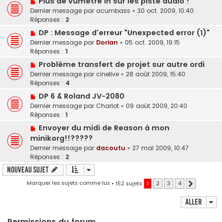
Plus de vumètre in sur les piste audio !
Dernier message par
acumbass
«
30 oct. 2009, 10:40
Réponses :
2
DP : Message d'erreur "Unexpected error (1)"
Dernier message par
Dorian
«
05 oct. 2009, 19:15
Réponses :
1
Problème transfert de projet sur autre ordi
Dernier message par
cinelive
«
28 août 2009, 15:40
Réponses :
4
DP 6 & Roland JV-2080
Dernier message par
Charlot
«
09 août 2009, 20:40
Réponses :
1
Envoyer du midi de Reason à mon
minikorg!!?????
Dernier message par
dacoutu
«
27 mai 2009, 10:47
Réponses :
2
Nouveau sujet
Marquer les sujets comme lus
• 152 sujets
1
2
3
4
Suivant
Aller
Permissions du forum