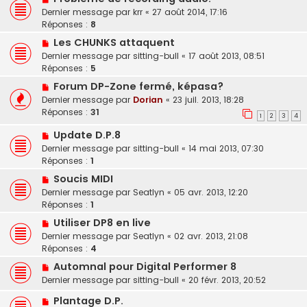
Dernier message par
krr
«
27 août 2014, 17:16
Réponses :
8
Les CHUNKS attaquent
Dernier message par
sitting-bull
«
17 août 2013, 08:51
Réponses :
5
Forum DP-Zone fermé, képasa?
Dernier message par
Dorian
«
23 juil. 2013, 18:28
Réponses :
31
1
2
3
4
Update D.P.8
Dernier message par
sitting-bull
«
14 mai 2013, 07:30
Réponses :
1
Soucis MIDI
Dernier message par
Seatlyn
«
05 avr. 2013, 12:20
Réponses :
1
Utiliser DP8 en live
Dernier message par
Seatlyn
«
02 avr. 2013, 21:08
Réponses :
4
Automnal pour Digital Performer 8
Dernier message par
sitting-bull
«
20 févr. 2013, 20:52
Plantage D.P.