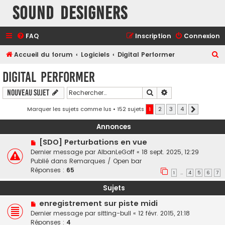
Sound Designers
FAQ
Inscription
Connexion
R
Accueil du forum
Logiciels
Digital Performer
e
Digital Performer
c
Rechercher
Recherche avancé
Nouveau sujet
h
e
Marquer les sujets comme lus
• 152 sujets
1
2
3
4
Suivant
r
Annonces
c
[SDO] Perturbations en vue
h
Dernier message par
AlbanLeGoff
«
18 sept. 2025, 12:29
e
Publié dans
Remarques / Open bar
Réponses :
65
r
1
4
5
6
7
…
Sujets
enregistrement sur piste midi
Dernier message par
sitting-bull
«
12 févr. 2015, 21:18
Réponses :
4