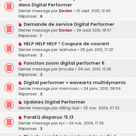
dans Digital Performer
Dernier message par
Dorian
«
01 sept. 2010, 12:49
Réponses :
6
Demande de service Digital Performer
Dernier message par
Dorian
«
29 août 2010, 18:57
Réponses :
1
HELP HELP HELP ! Coupure de courant
Dernier message par
olafnoise
«
05 juin 2010, 17:20
Réponses :
2
Fonction zoom digital performer 6
Dernier message par
jimcake
«
04 avr. 2010, 12:36
Réponses :
2
Digital performer + wavearts multidynamic
Dernier message par
marcmarc
«
24 janv. 2010, 08:59
Réponses :
3
Updates Digital Performer
Dernier message par
sitting-bull
«
25 nov. 2009, 07:23
ParaEQ disparus !5.13
Dernier message par
xyz
«
03 nov. 2009, 17:35
Réponses :
3