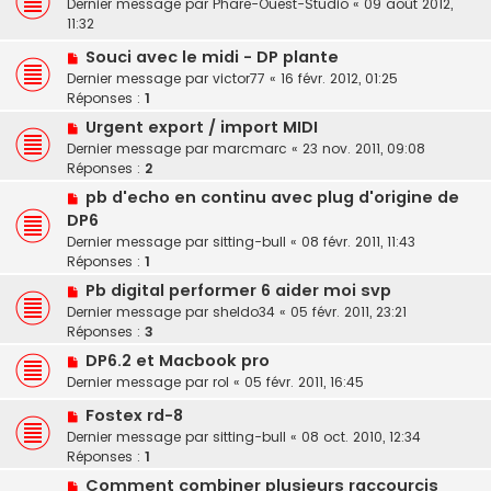
Dernier message par
Phare-Ouest-Studio
«
09 août 2012,
11:32
Souci avec le midi - DP plante
Dernier message par
victor77
«
16 févr. 2012, 01:25
Réponses :
1
Urgent export / import MIDI
Dernier message par
marcmarc
«
23 nov. 2011, 09:08
Réponses :
2
pb d'echo en continu avec plug d'origine de
DP6
Dernier message par
sitting-bull
«
08 févr. 2011, 11:43
Réponses :
1
Pb digital performer 6 aider moi svp
Dernier message par
sheldo34
«
05 févr. 2011, 23:21
Réponses :
3
DP6.2 et Macbook pro
Dernier message par
rol
«
05 févr. 2011, 16:45
Fostex rd-8
Dernier message par
sitting-bull
«
08 oct. 2010, 12:34
Réponses :
1
Comment combiner plusieurs raccourcis