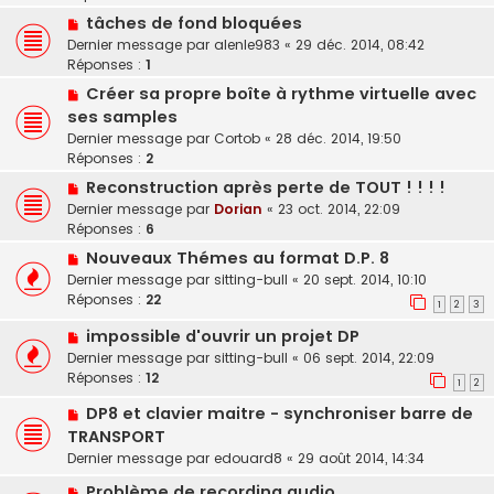
tâches de fond bloquées
Dernier message par
alenle983
«
29 déc. 2014, 08:42
Réponses :
1
Créer sa propre boîte à rythme virtuelle avec
ses samples
Dernier message par
Cortob
«
28 déc. 2014, 19:50
Réponses :
2
Reconstruction après perte de TOUT ! ! ! !
Dernier message par
Dorian
«
23 oct. 2014, 22:09
Réponses :
6
Nouveaux Thémes au format D.P. 8
Dernier message par
sitting-bull
«
20 sept. 2014, 10:10
Réponses :
22
1
2
3
impossible d'ouvrir un projet DP
Dernier message par
sitting-bull
«
06 sept. 2014, 22:09
Réponses :
12
1
2
DP8 et clavier maitre - synchroniser barre de
TRANSPORT
Dernier message par
edouard8
«
29 août 2014, 14:34
Problème de recording audio.