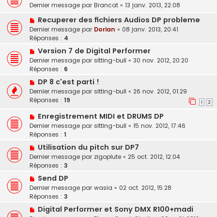
Dernier message par
Brancat
«
13 janv. 2013, 22:08
Recuperer des fichiers Audios DP probleme
Dernier message par
Dorian
«
08 janv. 2013, 20:41
Réponses :
4
Version 7 de Digital Performer
Dernier message par
sitting-bull
«
30 nov. 2012, 20:20
Réponses :
6
DP 8 c'est parti !
Dernier message par
sitting-bull
«
26 nov. 2012, 01:29
Réponses :
19
1
2
Enregistrement MIDI et DRUMS DP
Dernier message par
sitting-bull
«
15 nov. 2012, 17:46
Réponses :
1
Utilisation du pitch sur DP7
Dernier message par
zigoplute
«
25 oct. 2012, 12:04
Réponses :
3
Send DP
Dernier message par
wasia
«
02 oct. 2012, 15:28
Réponses :
3
Digital Performer et Sony DMX R100+madi