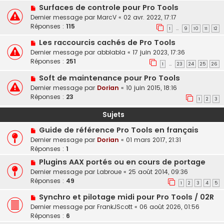
Surfaces de controle pour Pro Tools
Dernier message par
MarcV
«
02 avr. 2022, 17:17
Réponses :
115
1
9
10
11
12
…
Les raccourcis cachés de Pro Tools
Dernier message par
abblabla
«
17 juin 2023, 17:36
Réponses :
251
1
23
24
25
26
…
Soft de maintenance pour Pro Tools
Dernier message par
Dorian
«
10 juin 2015, 18:16
Réponses :
23
1
2
3
Sujets
Guide de référence Pro Tools en français
Dernier message par
Dorian
«
01 mars 2017, 21:31
Réponses :
1
Plugins AAX portés ou en cours de portage
Dernier message par
Labroue
«
25 août 2014, 09:36
Réponses :
49
1
2
3
4
5
Synchro et pilotage midi pour Pro Tools / 02R
Dernier message par
FrankJScott
«
06 août 2026, 01:56
Réponses :
6