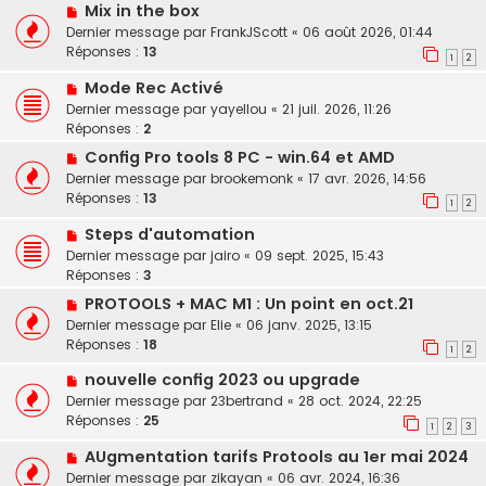
Mix in the box
Dernier message par
FrankJScott
«
06 août 2026, 01:44
Réponses :
13
1
2
Mode Rec Activé
Dernier message par
yayellou
«
21 juil. 2026, 11:26
Réponses :
2
Config Pro tools 8 PC - win.64 et AMD
Dernier message par
brookemonk
«
17 avr. 2026, 14:56
Réponses :
13
1
2
Steps d'automation
Dernier message par
jairo
«
09 sept. 2025, 15:43
Réponses :
3
PROTOOLS + MAC M1 : Un point en oct.21
Dernier message par
Elie
«
06 janv. 2025, 13:15
Réponses :
18
1
2
nouvelle config 2023 ou upgrade
Dernier message par
23bertrand
«
28 oct. 2024, 22:25
Réponses :
25
1
2
3
AUgmentation tarifs Protools au 1er mai 2024
Dernier message par
zikayan
«
06 avr. 2024, 16:36