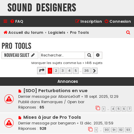
Sound Designers
FAQ
Inscription
Connexion
R
Accueil du forum
Logiciels
Pro Tools
e
Pro Tools
c
Rechercher
Recherche avancé
Nouveau sujet
h
Marquer les sujets comme lus
• 1418 sujets
e
Page
1
sur
36
1
2
3
4
5
…
36
r
Suivant
c
Annonces
h
[SDO] Perturbations en vue
e
Dernier message par
AlbanLeGoff
«
18 sept. 2025, 12:29
Publié dans
Remarques / Open bar
r
Réponses :
65
1
4
5
6
7
…
Mises à jour de Pro Tools
Dernier message par
bengeron
«
13 déc. 2025, 13:59
Réponses :
928
1
90
91
92
93
…