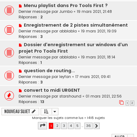
Menu playlist dans Pro Tools First ?
Dernier message par
Jumbo
«
19 mars 2021, 21:48
Réponses :
2
Enregistrement de 2 pistes simultanément
Dernier message par
abblabla
«
19 mars 2021, 19:09
Réponses :
3
Dossier d'enregistrement sur windows d'un
projet Pro Tools First
Dernier message par
abblabla
«
19 mars 2021, 18:14
Réponses :
1
question de routing...
Dernier message par
leyfan
«
17 mars 2021, 09:41
Réponses :
3
convert to midi URGENT
Dernier message par
starshound
«
01 mars 2021, 22:56
Réponses :
13
1
2
Nouveau sujet
Marquer les sujets comme lus
• 1418 sujets
Page
1
sur
36
1
2
3
4
5
…
36
Suivant