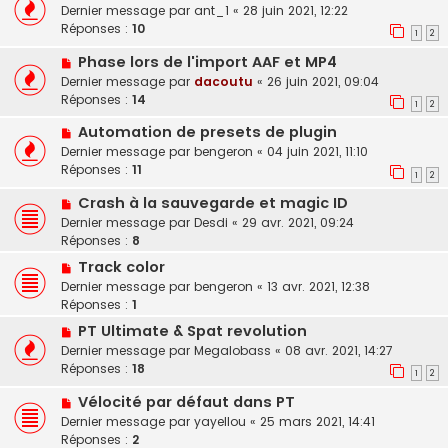
Dernier message par
ant_1
«
28 juin 2021, 12:22
Réponses :
10
1
2
Phase lors de l'import AAF et MP4
Dernier message par
dacoutu
«
26 juin 2021, 09:04
Réponses :
14
1
2
Automation de presets de plugin
Dernier message par
bengeron
«
04 juin 2021, 11:10
Réponses :
11
1
2
Crash à la sauvegarde et magic ID
Dernier message par
Desdi
«
29 avr. 2021, 09:24
Réponses :
8
Track color
Dernier message par
bengeron
«
13 avr. 2021, 12:38
Réponses :
1
PT Ultimate & Spat revolution
Dernier message par
Megalobass
«
08 avr. 2021, 14:27
Réponses :
18
1
2
Vélocité par défaut dans PT
Dernier message par
yayellou
«
25 mars 2021, 14:41
Réponses :
2