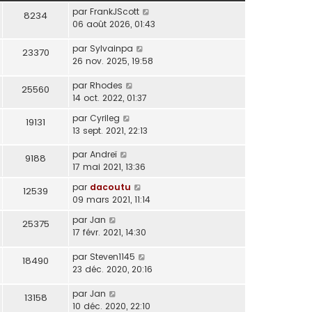
par
FrankJScott
8234
06 août 2026, 01:43
par
Sylvainpa
23370
26 nov. 2025, 19:58
par
Rhodes
25560
14 oct. 2022, 01:37
par
Cyrileg
19131
13 sept. 2021, 22:13
par
Andreï
9188
17 mai 2021, 13:36
par
dacoutu
12539
09 mars 2021, 11:14
par
Jan
25375
17 févr. 2021, 14:30
par
Steven1145
18490
23 déc. 2020, 20:16
par
Jan
13158
10 déc. 2020, 22:10