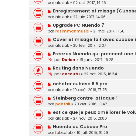
par
alaziak
»
02 oct. 2017, 14:26
Enregistrement et mixage (Cubase 
par
alaziak
»
22 juin 2017, 14:06
Upgrade PC Nuendo 7
par
rasimmanmusic
»
31 mai 2017, 11:56
Cover et mixage fait avec cubase 9
par
alaziak
»
25 févr. 2017, 12:07
Freezes Nuendo qui prennent une ét
par
Dorian
»
15 janv. 2017, 16:28
Routing dans Nuendo
par
dacoutu
»
22 oct. 2015, 16:54
acheter cubase 8.5 pro
par
alaziak
»
10 août 2016, 17:25
Steinberg contre-attaque !
par
pontail
»
20 avr. 2016, 13:47
est ce que je peux améliorer le v
par
alaziak
»
27 nov. 2015, 21:00
Nuendo ou Cubase Pro
par
fabsalab
»
10 juil. 2015, 15:29