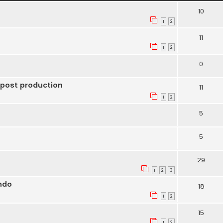
10
1
2
11
1
2
0
 post production
11
1
2
5
5
29
1
2
3
ndo
18
1
2
15
1
2