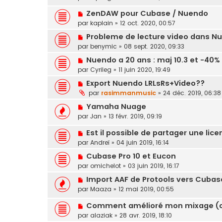
ZenDAW pour Cubase / Nuendo
par
kaplain
»
12 oct. 2020, 00:57
Probleme de lecture video dans N
par
benymic
»
08 sept. 2020, 09:33
Nuendo a 20 ans : maj 10.3 et -40%
par
Cyrileg
»
11 juin 2020, 19:49
Export Nuendo LRLsRs+Video??
par
rasimmanmusic
»
24 déc. 2019, 06:38
Yamaha Nuage
par
Jan
»
13 févr. 2019, 09:19
Est il possible de partager une lic
par
Andreï
»
04 juin 2019, 16:14
Cubase Pro 10 et Eucon
par
omichelot
»
03 juin 2019, 16:17
Import AAF de Protools vers Cubas
par
Maaza
»
12 mai 2019, 00:55
Comment amélioré mon mixage (cu
par
alaziak
»
28 avr. 2019, 18:10