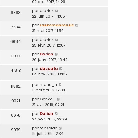
02 oct. 2017, 14:26
par
alaziak
6393
22 juin 2017, 14:06
par
rasimmanmusic
7234
31 mai 2017, 11:56
par
alaziak
6684
25 févr. 2017, 12:07
par
Dorian
11077
26 janv. 2017, 18:42
par
dacoutu
41813
04 nov. 2016, 13:05
par
manu_n
11592
11 août 2016, 17:04
par
GonZo_
9021
21 avr. 2016, 02:21
par
Dorian
9975
27 nov. 2015, 22:29
par
fabsalab
9979
15 juil. 2015, 12:34