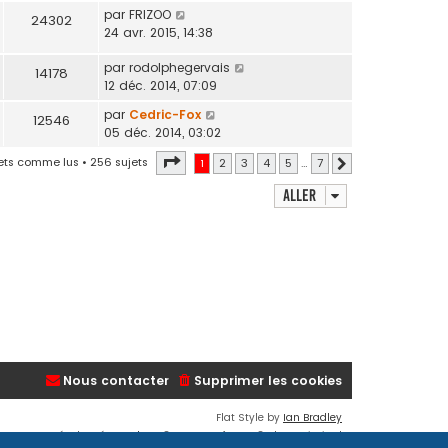
par
FRIZOO
24302
24 avr. 2015, 14:38
par
rodolphegervais
14178
12 déc. 2014, 07:09
par
Cedric-Fox
12546
05 déc. 2014, 03:02
Page
1
sur
7
jets comme lus
• 256 sujets
1
2
3
4
5
…
7
Suivant
Aller
Nous contacter
Supprimer les cookies
Flat Style by
Ian Bradley
Développé par
phpBB
® Forum Software © phpBB Limited