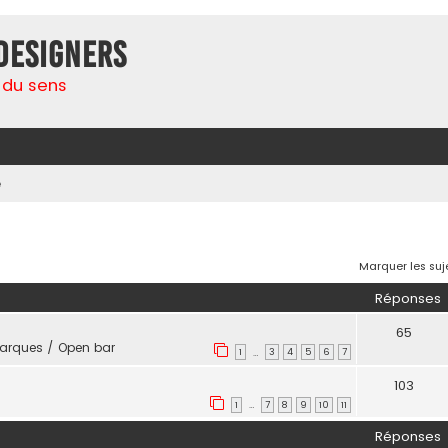
Designers
 du sens
e
her
herche avancée
Marquer les su
Réponses
65
rques / Open bar
1
3
4
5
6
7
…
103
1
7
8
9
10
11
…
Réponses