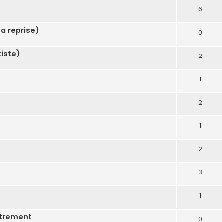
6
ma reprise)
0
tiste)
2
1
2
1
2
3
1
strement
0