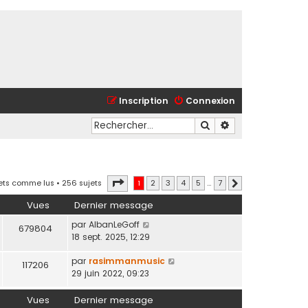
Inscription
Connexion
Rechercher
Recherche avancé
Page
1
sur
7
jets comme lus
• 256 sujets
1
2
3
4
5
…
7
Suivant
Vues
Dernier message
par
AlbanLeGoff
679804
18 sept. 2025, 12:29
par
rasimmanmusic
117206
29 juin 2022, 09:23
Vues
Dernier message