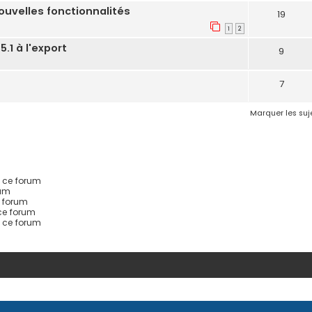
ouvelles fonctionnalités
19
1
2
.1 à l'export
9
7
Marquer les su
 ce forum
rum
 forum
ce forum
s ce forum