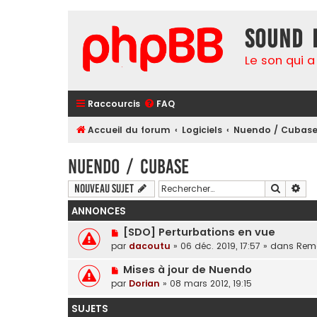
Sound 
Le son qui a
Raccourcis
FAQ
Accueil du forum
Logiciels
Nuendo / Cubas
Nuendo / Cubase
Recherc
Rec
Nouveau sujet
ANNONCES
[SDO] Perturbations en vue
par
dacoutu
»
06 déc. 2019, 17:57
» dans
Rema
Mises à jour de Nuendo
par
Dorian
»
08 mars 2012, 19:15
SUJETS