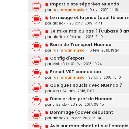
Import piste séparées Nuendo
par
rasimmanmusic
»
10 avr. 2019, 14:16
Le mixage et la prise (qualité sur 
par
alaziak
»
28 janv. 2019, 14:41
Je mixe mal ou pas ? (Cubase 9 ar
par
alaziak
»
04 mars 2018, 21:10
Barre de Transport Nuendo
par
rasimmanmusic
»
16 févr. 2018, 19:24
Config d'export
par
MisterEd
»
01 févr. 2018, 19:24
Preset VST connection
par
rasimmanmusic
»
30 janv. 2018, 10:10
Quelques soucis avec Nuendo 7
par
Jan
»
14 janv. 2018, 11:07
Dossier des pref de Nuendo
par
crissrob
»
28 nov. 2017, 09:45
Dommage (Cover débutant
par
alaziak
»
08 oct. 2017, 18:04
Avis sur mon chant et sur l'enregi