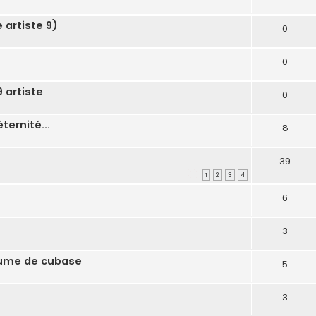
artiste 9)
0
0
 artiste
0
ernité...
8
39
1
2
3
4
6
3
olume de cubase
5
3