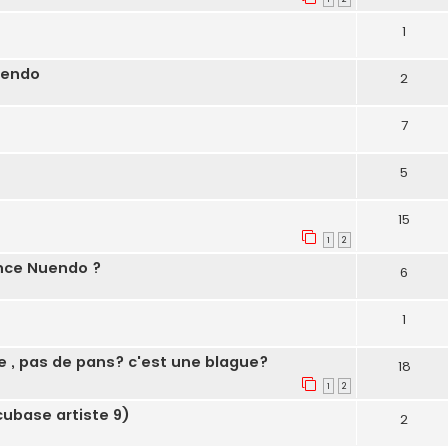
1
uendo
2
7
5
15
1
2
ence Nuendo ?
6
1
e , pas de pans? c'est une blague?
18
1
2
base artiste 9)
2