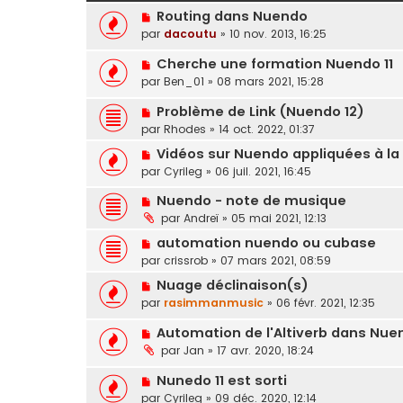
Routing dans Nuendo
par
dacoutu
»
10 nov. 2013, 16:25
Cherche une formation Nuendo 11
par
Ben_01
»
08 mars 2021, 15:28
Problème de Link (Nuendo 12)
par
Rhodes
»
14 oct. 2022, 01:37
Vidéos sur Nuendo appliquées à la
par
Cyrileg
»
06 juil. 2021, 16:45
Nuendo - note de musique
par
Andreï
»
05 mai 2021, 12:13
automation nuendo ou cubase
par
crissrob
»
07 mars 2021, 08:59
Nuage déclinaison(s)
par
rasimmanmusic
»
06 févr. 2021, 12:35
Automation de l'Altiverb dans Nue
par
Jan
»
17 avr. 2020, 18:24
Nunedo 11 est sorti
par
Cyrileg
»
09 déc. 2020, 12:14