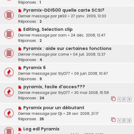
Réponses :
1
Pyramix-DD1500 quelle carte SCSI?
Dernier message par
pk93
«
27 janv. 2009, 13:03
Réponses :
2
Editing, Selection clip
Dernier message par
sam
«
24 déc. 2008, 12:47
Réponses :
2
Pyramix : aide sur certaines fonctions
Dernier message par
come
«
04 juil. 2008, 12:37
Réponses :
4
Pyramix 6
Dernier message par
SlyD77
«
09 juin 2008, 10:47
Réponses :
9
pyramix, facile d'acces???
Dernier message par
SlyD77
«
30 mai 2008, 15:58
Réponses :
24
1
2
3
Pyramix pour un débutant
Dernier message par
Dji
«
28 avr. 2008, 21:17
Réponses :
26
1
2
3
Log edl Pyramix