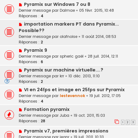
Pyramix sur Windows 7 ou 8
Dernier message par
Dalmae
«
05 févr. 2015, 10:48
Réponses :
4
importation markers PT dans Pyramix...
Possible??
Dernier message par
olafnoise
«
11 août 2014, 08:53
Réponses :
2
Pyramix 9
Dernier message par
spheric gaël
«
28 juil. 2014, 12:11
Réponses :
6
Pyramix sur machine virtuelle....?
Dernier message par
krr
«
10 déc. 2013, 11:10
Réponses :
2
VI en 24fps et image en 25fps sur Pyramix
Dernier message par
lestevennok
«
19 juil. 2012, 17:05
Réponses :
4
Formation pyramix
Dernier message par
Juba
«
19 oct. 2011, 15:03
Réponses :
28
1
2
3
Pyramix v7, premières impressions
Dernier message par
jeanr
«
19 juil. 2011, 10:33