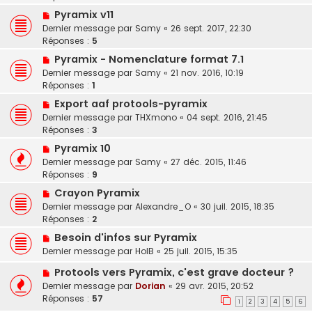
Pyramix v11
Dernier message par
Samy
«
26 sept. 2017, 22:30
Réponses :
5
Pyramix - Nomenclature format 7.1
Dernier message par
Samy
«
21 nov. 2016, 10:19
Réponses :
1
Export aaf protools-pyramix
Dernier message par
THXmono
«
04 sept. 2016, 21:45
Réponses :
3
Pyramix 10
Dernier message par
Samy
«
27 déc. 2015, 11:46
Réponses :
9
Crayon Pyramix
Dernier message par
Alexandre_O
«
30 juil. 2015, 18:35
Réponses :
2
Besoin d'infos sur Pyramix
Dernier message par
HolB
«
25 juil. 2015, 15:35
Protools vers Pyramix, c'est grave docteur ?
Dernier message par
Dorian
«
29 avr. 2015, 20:52
Réponses :
57
1
2
3
4
5
6