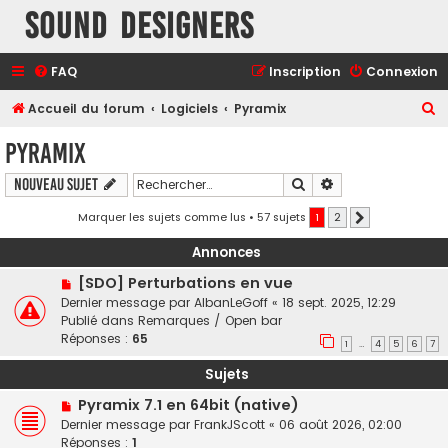
Sound Designers
FAQ
Inscription
Connexion
R
Accueil du forum
Logiciels
Pyramix
e
Pyramix
c
Rechercher
Recherche avancé
Nouveau sujet
h
e
Marquer les sujets comme lus
• 57 sujets
1
2
Suivant
r
Annonces
c
[SDO] Perturbations en vue
h
Dernier message par
AlbanLeGoff
«
18 sept. 2025, 12:29
e
Publié dans
Remarques / Open bar
Réponses :
65
r
1
4
5
6
7
…
Sujets
Pyramix 7.1 en 64bit (native)
Dernier message par
FrankJScott
«
06 août 2026, 02:00
Réponses :
1