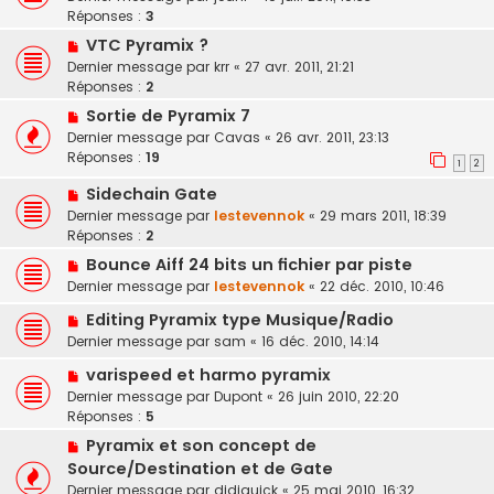
Réponses :
3
VTC Pyramix ?
Dernier message par
krr
«
27 avr. 2011, 21:21
Réponses :
2
Sortie de Pyramix 7
Dernier message par
Cavas
«
26 avr. 2011, 23:13
Réponses :
19
1
2
Sidechain Gate
Dernier message par
lestevennok
«
29 mars 2011, 18:39
Réponses :
2
Bounce Aiff 24 bits un fichier par piste
Dernier message par
lestevennok
«
22 déc. 2010, 10:46
Editing Pyramix type Musique/Radio
Dernier message par
sam
«
16 déc. 2010, 14:14
varispeed et harmo pyramix
Dernier message par
Dupont
«
26 juin 2010, 22:20
Réponses :
5
Pyramix et son concept de
Source/Destination et de Gate
Dernier message par
didiquick
«
25 mai 2010, 16:32