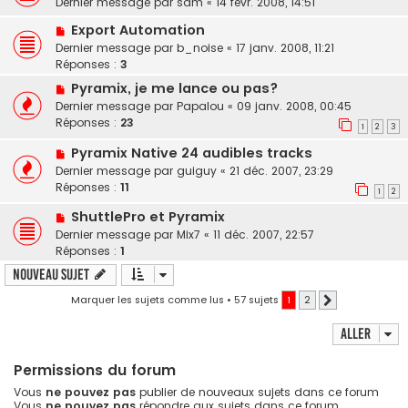
Dernier message par
sam
«
14 févr. 2008, 14:51
Export Automation
Dernier message par
b_noise
«
17 janv. 2008, 11:21
Réponses :
3
Pyramix, je me lance ou pas?
Dernier message par
Papalou
«
09 janv. 2008, 00:45
Réponses :
23
1
2
3
Pyramix Native 24 audibles tracks
Dernier message par
guiguy
«
21 déc. 2007, 23:29
Réponses :
11
1
2
ShuttlePro et Pyramix
Dernier message par
Mix7
«
11 déc. 2007, 22:57
Réponses :
1
Nouveau sujet
Marquer les sujets comme lus
• 57 sujets
1
2
Suivant
Aller
Permissions du forum
Vous
ne pouvez pas
publier de nouveaux sujets dans ce forum
Vous
ne pouvez pas
répondre aux sujets dans ce forum