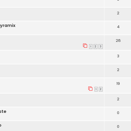
2
Pyramix
4
28
1
2
3
3
2
19
1
2
2
ste
0
o
0