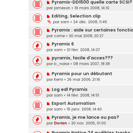
Pyramix-DD1500 quelle carte SCSI?
par
jameson
»
19 mars 2008, 14:10
Editing, Selection clip
par
sam
»
24 déc. 2008, 11:45
Pyramix : aide sur certaines foncti
par
come
»
30 mai 2008, 20:27
Pyramix 6
par
sam
»
01 févr. 2008, 14:07
pyramix, facile d'acces???
par
b_noise
»
08 mars 2007, 18:38
Pyramix pour un débutant
par
Kemi
»
26 mai 2006, 21:16
Log edl Pyramix
par
sam
»
14 févr. 2008, 14:51
Export Automation
par
sam
»
15 janv. 2008, 14:40
Pyramix, je me lance ou pas?
par
Dorian
»
30 nov. 2005, 01:00
Pyramix Native 24 audibles tracks