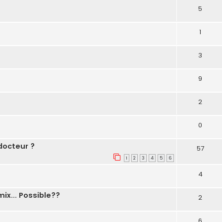
5
1
3
9
2
0
docteur ?
57
1
2
3
4
5
6
4
x... Possible??
2
6