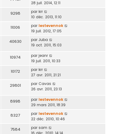
28 juil. 2014, 12:11
par
krr
9298
10 déc. 2013, 11:10
par
lestevennok
11006
19 juil. 2012, 17:05
par
Juba
40630
19 oct. 2011, 15:03
par
jeanr
10974
19 juil. 2011, 10:33
par
krr
10172
27 avr. 2011, 21:21
par
Cavas
29801
26 avr. 2011, 23:13
par
lestevennok
8998
29 mars 2011, 18:39
par
lestevennok
8327
22 déc. 2010, 10:46
par
sam
7584
16 déc. 2010, 14:14