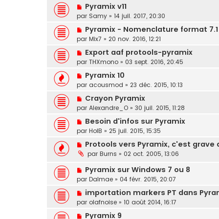
Pyramix v11
par
Samy
»
14 juil. 2017, 20:30
Pyramix - Nomenclature format 7.1
par
Mix7
»
20 nov. 2016, 12:21
Export aaf protools-pyramix
par
THXmono
»
03 sept. 2016, 20:45
Pyramix 10
par
acousmod
»
23 déc. 2015, 10:13
Crayon Pyramix
par
Alexandre_O
»
30 juil. 2015, 11:28
Besoin d'infos sur Pyramix
par
HolB
»
25 juil. 2015, 15:35
Protools vers Pyramix, c'est grave 
par
Burns
»
02 oct. 2005, 13:06
Pyramix sur Windows 7 ou 8
par
Dalmae
»
04 févr. 2015, 20:07
importation markers PT dans Pyrami
par
olafnoise
»
10 août 2014, 16:17
Pyramix 9