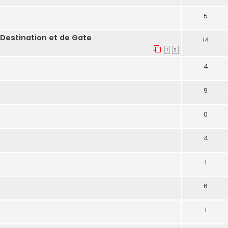
5
Destination et de Gate
14
1
2
4
9
0
4
1
6
1