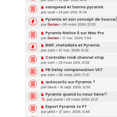
varispeed et harmo pyramix
par
oudi
»
24 juin 2010, 15:34
Pyramix et son concept de Source/
par
Dorian
»
09 mars 2009, 23:20
Pyramix Native 6 sur Mac Pro
par
Dorian
»
17 nov. 2009, 11:54
BWF, metadata et Pyramix
par
sam
»
27 nov. 2008, 10:33
Controller midi channel strip
par
sam
»
22 mars 2010, 12:56
PB Delay compensation VST
par
sam
»
05 mars 2010, 17:47
autoconfo sur Pyramix ?
par
Desdi
»
16 sept. 2009, 12:00
Pyramix quand tu nous tiens!!
par
yionel
»
02 mars 2009, 23:21
Export Pyramix to PT
par
pk93
»
27 janv. 2009, 12:46