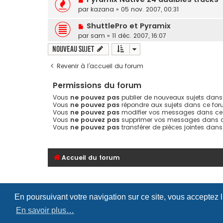
par
kazana
»
05 nov. 2007, 00:31
ShuttlePro et Pyramix
par
sam
»
11 déc. 2007, 16:07
Nouveau sujet
Revenir à l’accueil du forum
Permissions du forum
Vous
ne pouvez pas
publier de nouveaux sujets dans
Vous
ne pouvez pas
répondre aux sujets dans ce fo
Vous
ne pouvez pas
modifier vos messages dans ce
Vous
ne pouvez pas
supprimer vos messages dans 
Vous
ne pouvez pas
transférer de pièces jointes dan
Accueil du forum
En poursuivant votre navigation sur ce site, vous acceptez 
En savoir plus…