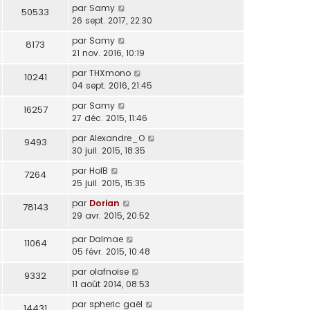
par
Samy
50533
26 sept. 2017, 22:30
par
Samy
8173
21 nov. 2016, 10:19
par
THXmono
10241
04 sept. 2016, 21:45
par
Samy
16257
27 déc. 2015, 11:46
par
Alexandre_O
9493
30 juil. 2015, 18:35
par
HolB
7264
25 juil. 2015, 15:35
par
Dorian
78143
29 avr. 2015, 20:52
par
Dalmae
11064
05 févr. 2015, 10:48
par
olafnoise
9332
11 août 2014, 08:53
par
spheric gaël
14431