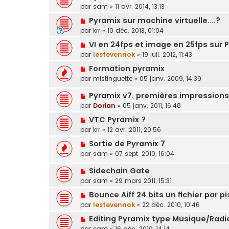
par
sam
»
11 avr. 2014, 13:13
Pyramix sur machine virtuelle....?
par
krr
»
10 déc. 2013, 01:04
VI en 24fps et image en 25fps sur 
par
lestevennok
»
19 juil. 2012, 11:43
Formation pyramix
par
mistinguette
»
05 janv. 2009, 14:39
Pyramix v7, premières impressions
par
Dorian
»
05 janv. 2011, 16:48
VTC Pyramix ?
par
krr
»
12 avr. 2011, 20:56
Sortie de Pyramix 7
par
sam
»
07 sept. 2010, 16:04
Sidechain Gate
par
sam
»
29 mars 2011, 15:31
Bounce Aiff 24 bits un fichier par pi
par
lestevennok
»
22 déc. 2010, 10:46
Editing Pyramix type Musique/Radi
par
sam
»
16 déc. 2010, 14:14