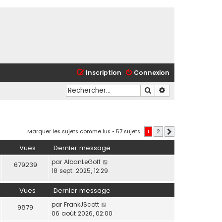
Inscription
Connexion
Rechercher
Recherche avancé
Marquer les sujets comme lus
• 57 sujets
1
2
Suivant
Vues
Dernier message
par
AlbanLeGoff
679239
18 sept. 2025, 12:29
Vues
Dernier message
par
FrankJScott
9879
06 août 2026, 02:00