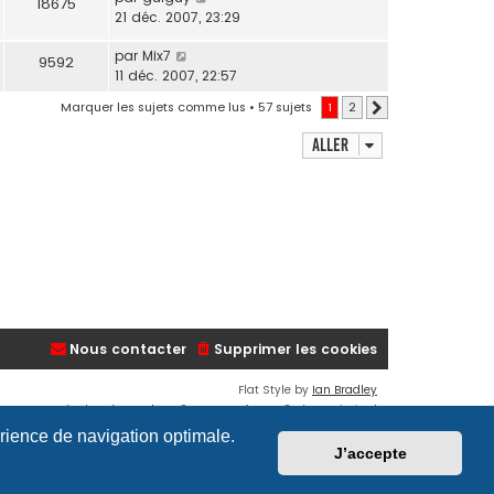
18675
21 déc. 2007, 23:29
par
Mix7
9592
11 déc. 2007, 22:57
Marquer les sujets comme lus
• 57 sujets
1
2
Suivant
Aller
Nous contacter
Supprimer les cookies
Flat Style by
Ian Bradley
Développé par
phpBB
® Forum Software © phpBB Limited
Traduction française officielle
©
Qiaeru
érience de navigation optimale.
Confidentialité
|
Conditions
J’accepte