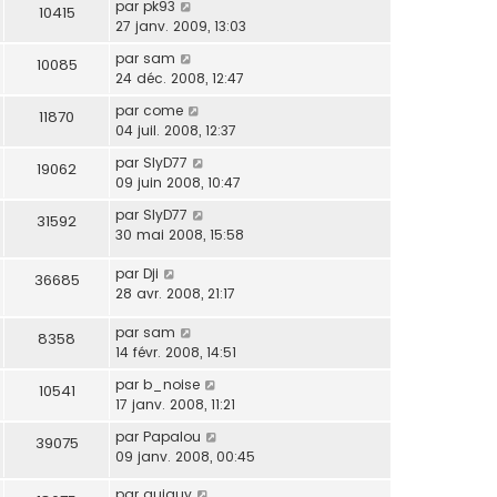
par
pk93
10415
27 janv. 2009, 13:03
par
sam
10085
24 déc. 2008, 12:47
par
come
11870
04 juil. 2008, 12:37
par
SlyD77
19062
09 juin 2008, 10:47
par
SlyD77
31592
30 mai 2008, 15:58
par
Dji
36685
28 avr. 2008, 21:17
par
sam
8358
14 févr. 2008, 14:51
par
b_noise
10541
17 janv. 2008, 11:21
par
Papalou
39075
09 janv. 2008, 00:45
par
guiguy