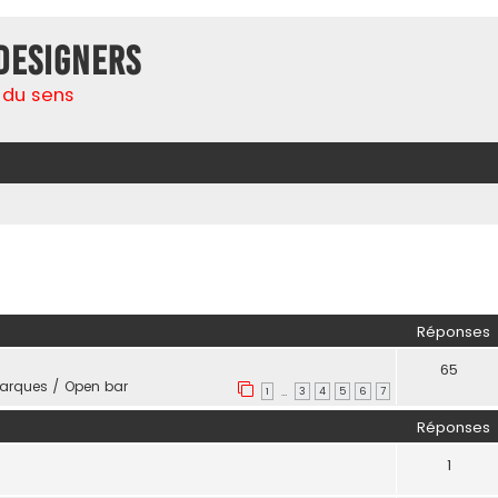
Designers
 du sens
her
herche avancée
Réponses
65
rques / Open bar
1
3
4
5
6
7
…
Réponses
1