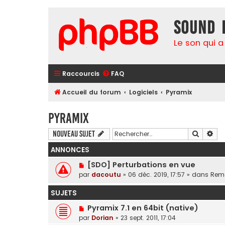
Sound 
Le son qui a
Raccourcis
FAQ
Accueil du forum
Logiciels
Pyramix
Pyramix
Recherc
Rec
Nouveau sujet
ANNONCES
[SDO] Perturbations en vue
par
dacoutu
»
06 déc. 2019, 17:57
» dans
Rema
SUJETS
Pyramix 7.1 en 64bit (native)
par
Dorian
»
23 sept. 2011, 17:04