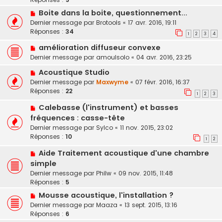
Boite dans la boite, questionnement...
Dernier message par
Brotools
«
17 avr. 2016, 19:11
Réponses :
34
1
2
3
4
amélioration diffuseur convexe
Dernier message par
amoulsolo
«
04 avr. 2016, 23:25
Acoustique Studio
Dernier message par
Maxwyme
«
07 févr. 2016, 16:37
Réponses :
22
1
2
3
Calebasse (l'instrument) et basses
fréquences : casse-tête
Dernier message par
Sylco
«
11 nov. 2015, 23:02
Réponses :
10
1
2
Aide Traitement acoustique d'une chambre
simple
Dernier message par
Philw
«
09 nov. 2015, 11:48
Réponses :
5
Mousse acoustique, l'installation ?
Dernier message par
Maaza
«
13 sept. 2015, 13:16
Réponses :
6