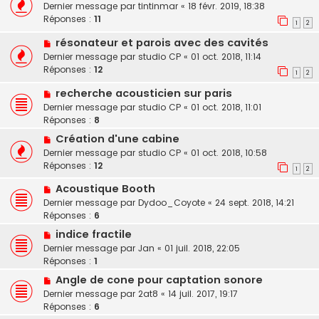
Dernier message par
tintinmar
«
18 févr. 2019, 18:38
Réponses :
11
1
2
résonateur et parois avec des cavités
Dernier message par
studio CP
«
01 oct. 2018, 11:14
Réponses :
12
1
2
recherche acousticien sur paris
Dernier message par
studio CP
«
01 oct. 2018, 11:01
Réponses :
8
Création d'une cabine
Dernier message par
studio CP
«
01 oct. 2018, 10:58
Réponses :
12
1
2
Acoustique Booth
Dernier message par
Dydoo_Coyote
«
24 sept. 2018, 14:21
Réponses :
6
indice fractile
Dernier message par
Jan
«
01 juil. 2018, 22:05
Réponses :
1
Angle de cone pour captation sonore
Dernier message par
2at8
«
14 juil. 2017, 19:17
Réponses :
6