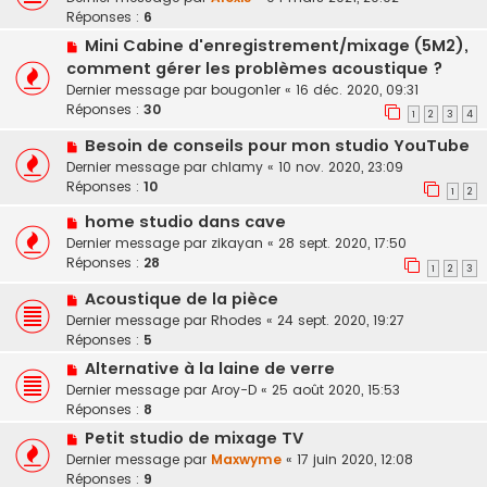
Réponses :
6
Mini Cabine d'enregistrement/mixage (5M2),
comment gérer les problèmes acoustique ?
Dernier message par
bougon1er
«
16 déc. 2020, 09:31
Réponses :
30
1
2
3
4
Besoin de conseils pour mon studio YouTube
Dernier message par
chlamy
«
10 nov. 2020, 23:09
Réponses :
10
1
2
home studio dans cave
Dernier message par
zikayan
«
28 sept. 2020, 17:50
Réponses :
28
1
2
3
Acoustique de la pièce
Dernier message par
Rhodes
«
24 sept. 2020, 19:27
Réponses :
5
Alternative à la laine de verre
Dernier message par
Aroy-D
«
25 août 2020, 15:53
Réponses :
8
Petit studio de mixage TV
Dernier message par
Maxwyme
«
17 juin 2020, 12:08
Réponses :
9