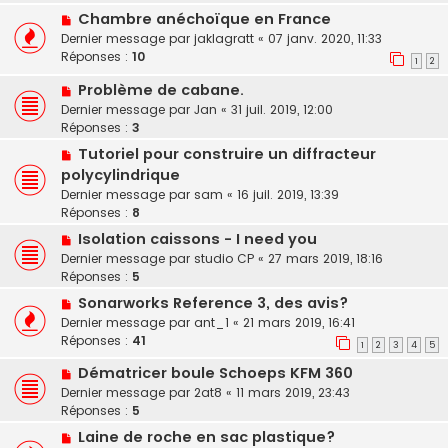
Chambre anéchoïque en France
Dernier message par
jaklagratt
«
07 janv. 2020, 11:33
Réponses :
10
1
2
Problème de cabane.
Dernier message par
Jan
«
31 juil. 2019, 12:00
Réponses :
3
Tutoriel pour construire un diffracteur
polycylindrique
Dernier message par
sam
«
16 juil. 2019, 13:39
Réponses :
8
Isolation caissons - I need you
Dernier message par
studio CP
«
27 mars 2019, 18:16
Réponses :
5
Sonarworks Reference 3, des avis?
Dernier message par
ant_1
«
21 mars 2019, 16:41
Réponses :
41
1
2
3
4
5
Dématricer boule Schoeps KFM 360
Dernier message par
2at8
«
11 mars 2019, 23:43
Réponses :
5
Laine de roche en sac plastique?