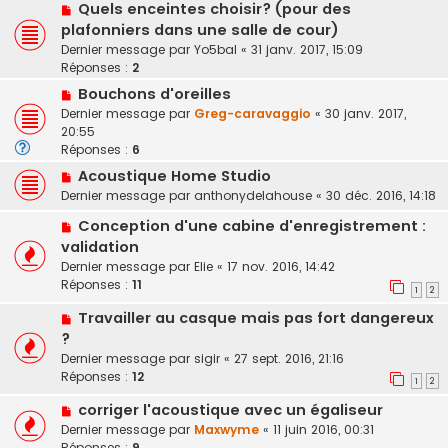
Quels enceintes choisir? (pour des
plafonniers dans une salle de cour)
Dernier message par
Yo5bal
«
31 janv. 2017, 15:09
Réponses :
2
Bouchons d'oreilles
Dernier message par
Greg-caravaggio
«
30 janv. 2017,
20:55
Réponses :
6
Acoustique Home Studio
Dernier message par
anthonydelahouse
«
30 déc. 2016, 14:18
Conception d'une cabine d'enregistrement :
validation
Dernier message par
Elie
«
17 nov. 2016, 14:42
Réponses :
11
1
2
Travailler au casque mais pas fort dangereux
?
Dernier message par
sigir
«
27 sept. 2016, 21:16
Réponses :
12
1
2
corriger l'acoustique avec un égaliseur
Dernier message par
Maxwyme
«
11 juin 2016, 00:31
Réponses :
9