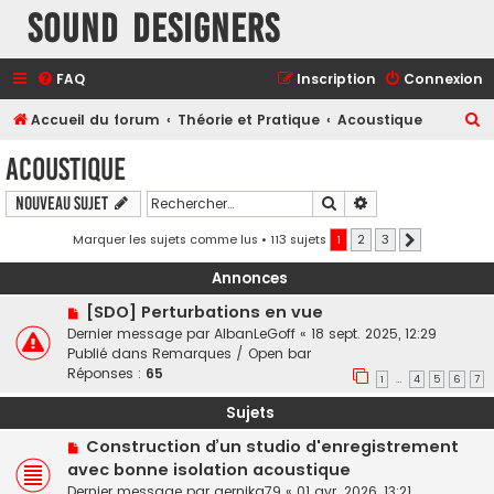
Sound Designers
FAQ
Inscription
Connexion
R
Accueil du forum
Théorie et Pratique
Acoustique
e
Acoustique
c
Rechercher
Recherche avancé
Nouveau sujet
h
e
Marquer les sujets comme lus
• 113 sujets
1
2
3
Suivant
r
Annonces
c
[SDO] Perturbations en vue
h
Dernier message par
AlbanLeGoff
«
18 sept. 2025, 12:29
e
Publié dans
Remarques / Open bar
Réponses :
65
r
1
4
5
6
7
…
Sujets
Construction d’un studio d'enregistrement
avec bonne isolation acoustique
Dernier message par
gernika79
«
01 avr. 2026, 13:21