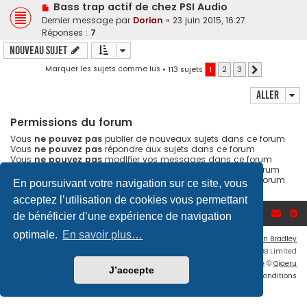
Bass trap actif de chez PSI Audio
Dernier message par
Dorian
«
23 juin 2015, 16:27
Réponses :
7
Nouveau sujet
Marquer les sujets comme lus
• 113 sujets
1
2
3
Suivant
Aller
Permissions du forum
Vous
ne pouvez pas
publier de nouveaux sujets dans ce forum
Vous
ne pouvez pas
répondre aux sujets dans ce forum
Vous
ne pouvez pas
modifier vos messages dans ce forum
Vous
ne pouvez pas
supprimer vos messages dans ce forum
Vous
ne pouvez pas
transférer de pièces jointes dans ce forum
En poursuivant votre navigation sur ce site, vous
acceptez l’utilisation de cookies vous permettant
Accueil du forum
de bénéficier d’une expérience de navigation
optimale.
En savoir plus…
Flat Style by
Ian Bradley
Développé par
phpBB
® Forum Software © phpBB Limited
Traduction française officielle
©
Qiaeru
J’accepte
Confidentialité
|
Conditions