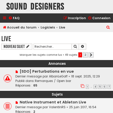
Sound Designers
FAQ
Inscription
Connexion
R
Accueil du forum
Logiciels
Live
e
Live
c
Rechercher
Recherche avancé
Nouveau sujet
h
e
Marquer les sujets comme lus
• 49 sujets
1
2
Suivant
r
Annonces
c
[SDO] Perturbations en vue
h
Dernier message par
AlbanLeGoff
«
18 sept. 2025, 12:29
e
Publié dans
Remarques / Open bar
Réponses :
65
r
1
4
5
6
7
…
Sujets
Native Instrument et Ableton Live
Dernier message par
ValentinRS
«
25 juin 2017, 16:54
Réponses :
2