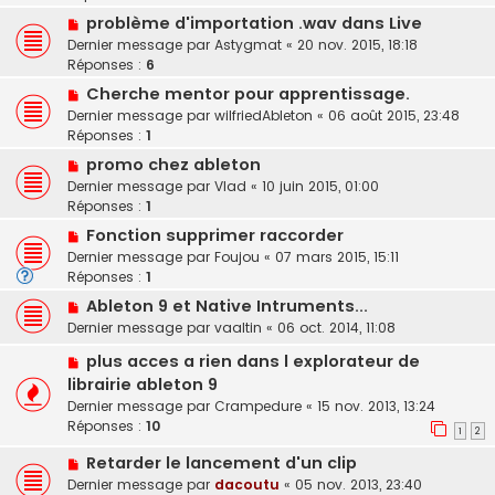
problème d'importation .wav dans Live
Dernier message par
Astygmat
«
20 nov. 2015, 18:18
Réponses :
6
Cherche mentor pour apprentissage.
Dernier message par
wilfriedAbleton
«
06 août 2015, 23:48
Réponses :
1
promo chez ableton
Dernier message par
Vlad
«
10 juin 2015, 01:00
Réponses :
1
Fonction supprimer raccorder
Dernier message par
Foujou
«
07 mars 2015, 15:11
Réponses :
1
Ableton 9 et Native Intruments...
Dernier message par
vaaltin
«
06 oct. 2014, 11:08
plus acces a rien dans l explorateur de
librairie ableton 9
Dernier message par
Crampedure
«
15 nov. 2013, 13:24
Réponses :
10
1
2
Retarder le lancement d'un clip
Dernier message par
dacoutu
«
05 nov. 2013, 23:40