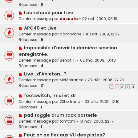
Réponses :
6
Launchpad pour Live
Dernier message par
dacoutu
«
02 oct. 2009, 08:19
APC40 et Live
Dernier message par
damovane
«
11 sept. 2009, 12:32
Réponses :
9
Impossible d'ouvrir la dernière session
enregistrée.
Dernier message par
Benoit T.
«
02 mai 2009, 10:48
Réponses :
4
Live...d'Ableton...?
Dernier message par
Météotrance
«
25 déc. 2008, 22:26
Réponses :
31
1
2
3
4
footswitch, midi et xlr
Dernier message par
23bertrand
«
03 déc. 2008, 12:10
Réponses :
1
pad toggle drum rack batterie
Dernier message par
tomtom
«
18 nov. 2008, 22:17
Réponses :
1
Peut on se fier aux VU des pistes?