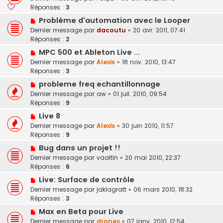
Réponses :
3
Problème d'automation avec le Looper
Dernier message par
dacoutu
«
20 avr. 2011, 07:41
Réponses :
2
MPC 500 et Ableton Live ...
Dernier message par
Alexis
«
18 nov. 2010, 13:47
Réponses :
3
probleme freq echantillonnage
Dernier message par
aw
«
01 juil. 2010, 09:54
Réponses :
9
Live 8
Dernier message par
Alexis
«
30 juin 2010, 11:57
Réponses :
9
Bug dans un projet !!
Dernier message par
vaaltin
«
20 mai 2010, 22:37
Réponses :
6
Live: Surface de contrôle
Dernier message par
jaklagratt
«
06 mars 2010, 18:32
Réponses :
3
Max en Beta pour Live
Dernier message par
drones
«
07 janv. 2010, 12:54