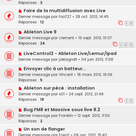
Réponses :
3
Faire de la multidiffusion avec Live
Dernier message par
foo727
«
28 oct. 2013, 14:45
Réponses :
12
1
2
Ableton Live 9
Dernier message par
clement
«
19 sept. 2013, 10:07
Réponses :
24
1
2
3
LiveControl2 - Ableton Live/Lemur/Ipad
Dernier message par
jaklagratt
«
04 juin 2013, 11:58
Envoyer clic à un batteur...
Dernier message par
Vincent
«
18 mars 2013, 19:09
Réponses :
5
Ableton sur pécé : installation
Dernier message par
s01
«
24 sept. 2012, 21:49
Réponses :
18
1
2
Bug FM8 et Massive sous live 8.2
Dernier message par
Franklin
«
12 sept. 2012, 11:50
Réponses :
2
Un son de flanger
Dernier message par
Foxp2
«
09 avr. 2012, 15:43