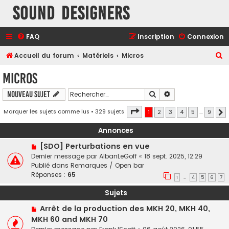
Sound Designers
FAQ
Inscription
Connexion
R
Accueil du forum
Matériels
Micros
e
Micros
c
Rechercher
Recherche avancé
Nouveau sujet
h
e
Page
1
sur
9
Marquer les sujets comme lus
• 329 sujets
1
2
3
4
5
…
9
r
Annonces
c
[SDO] Perturbations en vue
h
Dernier message par
AlbanLeGoff
«
18 sept. 2025, 12:29
e
Publié dans
Remarques / Open bar
r
Réponses :
65
1
4
5
6
7
…
Sujets
Arrêt de la production des MKH 20, MKH 40,
MKH 60 and MKH 70