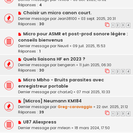
Réponses :
4
Choisir un micro canon court.
Dernier message par
Jean38100
«
03 sept. 2025, 20:31
Réponses :
30
1
2
3
4
Micro pour ASMR et post-prod sonore légère :
conseils bienvenus
Dernier message par
Neuvil
«
09 juil. 2025, 15:53
Réponses :
1
Quels liaisons HF en 2023 ?
Dernier message par
bengeron
«
11 juin 2025, 06:30
Réponses :
30
1
2
3
4
Micro Mbho - Bruits parasites avec
enregistreur portable
Dernier message par
charLeQ
«
07 mai 2025, 10:33
[Micros] Neumann KM184
Dernier message par
Greg-caravaggio
«
22 avr. 2025, 21:12
Réponses :
39
1
2
3
4
U87 Aliexpress
Dernier message par
mrleon
«
18 mars 2024, 17:50