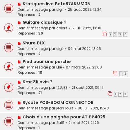
Statiques live Beta87&KMS105
Dernier message par
sigir
«
25 août 2022, 12:24
Réponses :
2
Guitare classique ?
Dernier message par
colors
«
12 juil. 2022, 13:30
Réponses :
38
1
2
3
4
Shure BLX
Dernier message par
sigir
«
04 mai 2022, 13:05
Réponses :
2
Pied pour une perche
Dernier message par
Elie
«
07 mars 2022, 23:00
Réponses :
10
1
2
Kmr 81i avis ?
Dernier message par
12JU33
«
21 août 2021, 09:11
Réponses :
21
1
2
3
Rycote PCS-BOOM CONNECTOR
Dernier message par
jean louis
«
06 juil. 2021, 15:48
Choix d'une poignée pour AT BP4025
Dernier message par
2at8
«
21 mai 2021, 21:26
Réponses :
1