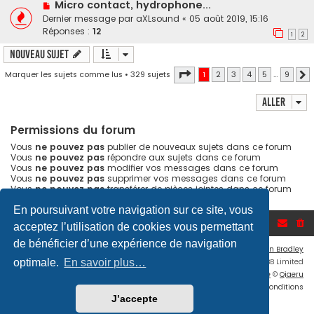
Micro contact, hydrophone...
Dernier message par
aXLsound
«
05 août 2019, 15:16
Réponses :
12
1
2
Nouveau sujet
Page
1
sur
9
Marquer les sujets comme lus
• 329 sujets
1
2
3
4
5
…
9
Aller
Permissions du forum
Vous
ne pouvez pas
publier de nouveaux sujets dans ce forum
Vous
ne pouvez pas
répondre aux sujets dans ce forum
Vous
ne pouvez pas
modifier vos messages dans ce forum
Vous
ne pouvez pas
supprimer vos messages dans ce forum
Vous
ne pouvez pas
transférer de pièces jointes dans ce forum
En poursuivant votre navigation sur ce site, vous
Accueil du forum
acceptez l’utilisation de cookies vous permettant
de bénéficier d’une expérience de navigation
Flat Style by
Ian Bradley
Développé par
phpBB
® Forum Software © phpBB Limited
optimale.
En savoir plus…
Traduction française officielle
©
Qiaeru
Confidentialité
|
Conditions
J’accepte