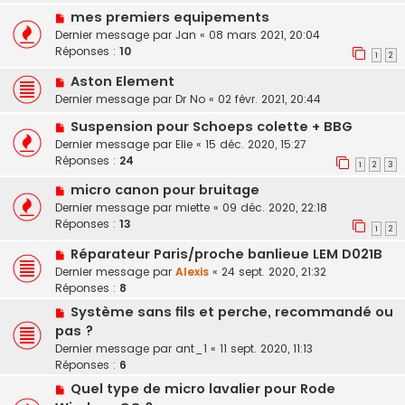
mes premiers equipements
Dernier message par
Jan
«
08 mars 2021, 20:04
Réponses :
10
1
2
Aston Element
Dernier message par
Dr No
«
02 févr. 2021, 20:44
Suspension pour Schoeps colette + BBG
Dernier message par
Elie
«
15 déc. 2020, 15:27
Réponses :
24
1
2
3
micro canon pour bruitage
Dernier message par
miette
«
09 déc. 2020, 22:18
Réponses :
13
1
2
Réparateur Paris/proche banlieue LEM D021B
Dernier message par
Alexis
«
24 sept. 2020, 21:32
Réponses :
8
Système sans fils et perche, recommandé ou
pas ?
Dernier message par
ant_1
«
11 sept. 2020, 11:13
Réponses :
6
Quel type de micro lavalier pour Rode