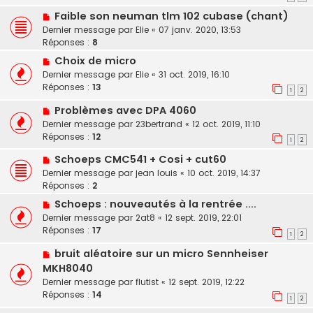
Faible son neuman tlm 102 cubase (chant)
Dernier message par
Elie
«
07 janv. 2020, 13:53
Réponses :
8
Choix de micro
Dernier message par
Elie
«
31 oct. 2019, 16:10
Réponses :
13
1
2
Problèmes avec DPA 4060
Dernier message par
23bertrand
«
12 oct. 2019, 11:10
Réponses :
12
1
2
Schoeps CMC541 + Cosi + cut60
Dernier message par
jean louis
«
10 oct. 2019, 14:37
Réponses :
2
Schoeps : nouveautés à la rentrée ....
Dernier message par
2at8
«
12 sept. 2019, 22:01
Réponses :
17
1
2
bruit aléatoire sur un micro Sennheiser
MKH8040
Dernier message par
flutist
«
12 sept. 2019, 12:22
Réponses :
14
1
2