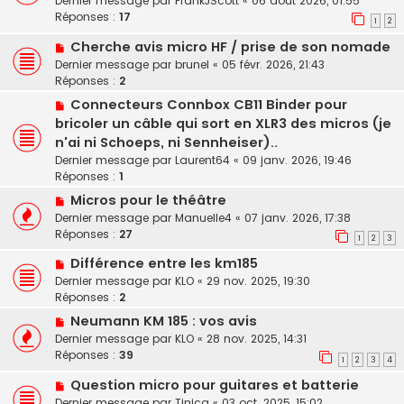
Dernier message par
FrankJScott
«
06 août 2026, 01:55
Réponses :
17
1
2
Cherche avis micro HF / prise de son nomade
Dernier message par
brunel
«
05 févr. 2026, 21:43
Réponses :
2
Connecteurs Connbox CB11 Binder pour
bricoler un câble qui sort en XLR3 des micros (je
n'ai ni Schoeps, ni Sennheiser)..
Dernier message par
Laurent64
«
09 janv. 2026, 19:46
Réponses :
1
Micros pour le théâtre
Dernier message par
Manuelle4
«
07 janv. 2026, 17:38
Réponses :
27
1
2
3
Différence entre les km185
Dernier message par
KLO
«
29 nov. 2025, 19:30
Réponses :
2
Neumann KM 185 : vos avis
Dernier message par
KLO
«
28 nov. 2025, 14:31
Réponses :
39
1
2
3
4
Question micro pour guitares et batterie
Dernier message par
Tinica
«
03 oct. 2025, 15:02