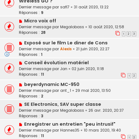
Wireless GO ?
Dernier message par
safi7
«
31 août 2020, 13:22
Réponses :
9
Micro voix off
Dernier message par
Megalobass
«
10 août 2020, 12:58
Réponses :
28
1
2
3
Exposé sur le film Le diner de Cons
Dernier message par
Alexis
«
21 juin 2020, 22:27
Réponses :
1
Conseil évolution matériel
Dernier message par
Jan
«
02 juin 2020, 11:18
Réponses :
11
1
2
beyerdynamic MC-950
Dernier message par
ant_1
«
29 mai 2020, 13:50
Réponses :
2
SE Electronics, SAV super classe
Dernier message par
Megalobass
«
26 avr. 2020, 20:37
Réponses :
3
Enregistrer un entretien "peu intrusif"
Dernier message par
Hannes35
«
10 mars 2020, 19:40
Réponses :
11
1
2