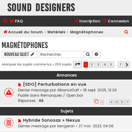
Sound Designers
FAQ
Inscription
Connexion
R
Accueil du forum
Matériels
Magnétophones
e
Magnétophones
c
Rechercher
Recherche avancé
Nouveau sujet
h
e
Page
1
sur
7
Marquer les sujets comme lus
• 259 sujets
1
2
3
4
5
…
7
S
r
Annonces
c
[SDO] Perturbations en vue
h
Dernier message par
AlbanLeGoff
«
18 sept. 2025, 12:29
e
Publié dans
Remarques / Open bar
r
Réponses :
65
1
4
5
6
7
…
Sujets
Hybride Sonosax + Nexus
Dernier message par
bengeron
«
27 nov. 2023, 04:08