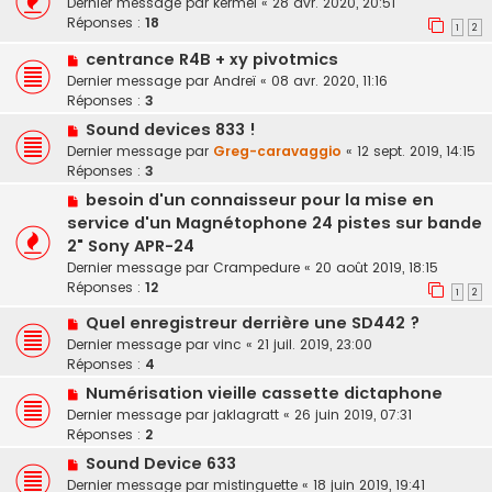
Dernier message par
kermel
«
28 avr. 2020, 20:51
Réponses :
18
1
2
centrance R4B + xy pivotmics
Dernier message par
Andreï
«
08 avr. 2020, 11:16
Réponses :
3
Sound devices 833 !
Dernier message par
Greg-caravaggio
«
12 sept. 2019, 14:15
Réponses :
3
besoin d'un connaisseur pour la mise en
service d'un Magnétophone 24 pistes sur bande
2" Sony APR-24
Dernier message par
Crampedure
«
20 août 2019, 18:15
Réponses :
12
1
2
Quel enregistreur derrière une SD442 ?
Dernier message par
vinc
«
21 juil. 2019, 23:00
Réponses :
4
Numérisation vieille cassette dictaphone
Dernier message par
jaklagratt
«
26 juin 2019, 07:31
Réponses :
2
Sound Device 633
Dernier message par
mistinguette
«
18 juin 2019, 19:41