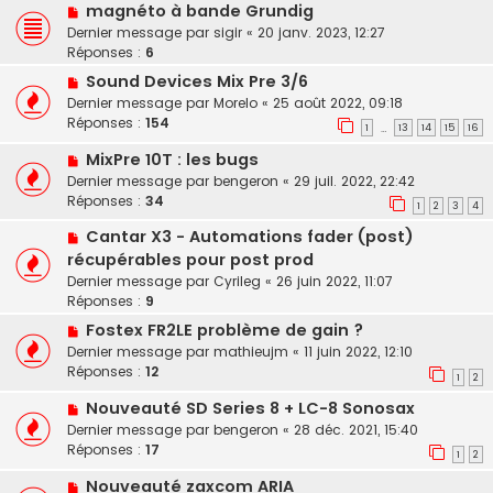
magnéto à bande Grundig
Dernier message par
sigir
«
20 janv. 2023, 12:27
Réponses :
6
Sound Devices Mix Pre 3/6
Dernier message par
Morelo
«
25 août 2022, 09:18
Réponses :
154
1
13
14
15
16
…
MixPre 10T : les bugs
Dernier message par
bengeron
«
29 juil. 2022, 22:42
Réponses :
34
1
2
3
4
Cantar X3 - Automations fader (post)
récupérables pour post prod
Dernier message par
Cyrileg
«
26 juin 2022, 11:07
Réponses :
9
Fostex FR2LE problème de gain ?
Dernier message par
mathieujm
«
11 juin 2022, 12:10
Réponses :
12
1
2
Nouveauté SD Series 8 + LC-8 Sonosax
Dernier message par
bengeron
«
28 déc. 2021, 15:40
Réponses :
17
1
2
Nouveauté zaxcom ARIA