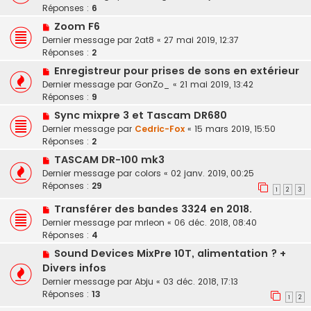
Réponses :
6
Zoom F6
Dernier message par
2at8
«
27 mai 2019, 12:37
Réponses :
2
Enregistreur pour prises de sons en extérieur
Dernier message par
GonZo_
«
21 mai 2019, 13:42
Réponses :
9
Sync mixpre 3 et Tascam DR680
Dernier message par
Cedric-Fox
«
15 mars 2019, 15:50
Réponses :
2
TASCAM DR-100 mk3
Dernier message par
colors
«
02 janv. 2019, 00:25
Réponses :
29
1
2
3
Transférer des bandes 3324 en 2018.
Dernier message par
mrleon
«
06 déc. 2018, 08:40
Réponses :
4
Sound Devices MixPre 10T, alimentation ? +
Divers infos
Dernier message par
Abju
«
03 déc. 2018, 17:13
Réponses :
13
1
2