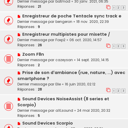
Dernier message par
batmad
«
30 janv. 2021, 06:35
Réponses :
21
1
2
3
Enregistreur de poche Tentacle sync track e
Dernier message par
bengeron
«
18 nov. 2020, 22:39
Réponses :
9
Enregistreur multipistes pour mixette /
Dernier message par
Foxp2
«
06 oct. 2020, 14:57
Réponses :
26
1
2
3
Zoom F8n
Dernier message par
cazeysan
«
14 sept. 2020, 14:15
Réponses :
2
Prise de son d'ambiance (rue, nature, ...) avec
smartphone ?
Dernier message par
Elie
«
16 juin 2020, 02:12
Réponses :
28
1
2
3
Sound Devices NoiseAssist (8 series et
Scorpio)
Dernier message par
aXLsound
«
24 mai 2020, 20:32
Réponses :
5
Sound Devices Scorpio