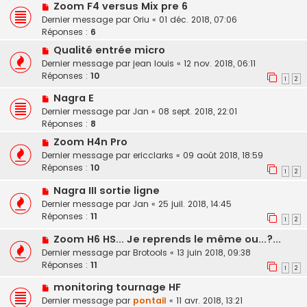
Zoom F4 versus Mix pre 6
Dernier message par
Oriu
«
01 déc. 2018, 07:06
Réponses :
6
Qualité entrée micro
Dernier message par
jean louis
«
12 nov. 2018, 06:11
Réponses :
10
1
2
Nagra E
Dernier message par
Jan
«
08 sept. 2018, 22:01
Réponses :
8
Zoom H4n Pro
Dernier message par
ericclarks
«
09 août 2018, 18:59
Réponses :
10
1
2
Nagra III sortie ligne
Dernier message par
Jan
«
25 juil. 2018, 14:45
Réponses :
11
1
2
Zoom H6 HS... Je reprends le même ou...?...
Dernier message par
Brotools
«
13 juin 2018, 09:38
Réponses :
11
1
2
monitoring tournage HF
Dernier message par
pontail
«
11 avr. 2018, 13:21