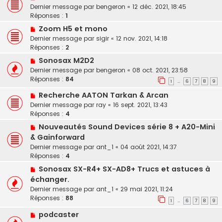
Dernier message par
bengeron
«
12 déc. 2021, 18:45
Réponses :
1
Zoom H5 et mono
Dernier message par
sigir
«
12 nov. 2021, 14:18
Réponses :
2
Sonosax M2D2
Dernier message par
bengeron
«
08 oct. 2021, 23:58
Réponses :
84
1
6
7
8
9
…
Recherche AATON Tarkan & Arcan
Dernier message par
ray
«
16 sept. 2021, 13:43
Réponses :
4
Nouveautés Sound Devices série 8 + A20-Mini
& Gainforward
Dernier message par
ant_1
«
04 août 2021, 14:37
Réponses :
4
Sonosax SX-R4+ SX-AD8+ Trucs et astuces à
échanger.
Dernier message par
ant_1
«
29 mai 2021, 11:24
Réponses :
88
1
6
7
8
9
…
podcaster