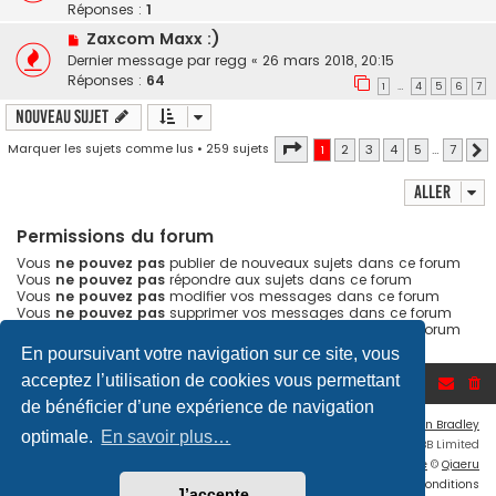
Réponses :
1
Zaxcom Maxx :)
Dernier message par
regg
«
26 mars 2018, 20:15
Réponses :
64
1
4
5
6
7
…
Nouveau sujet
Page
1
sur
7
Marquer les sujets comme lus
• 259 sujets
1
2
3
4
5
…
7
S
Aller
Permissions du forum
Vous
ne pouvez pas
publier de nouveaux sujets dans ce forum
Vous
ne pouvez pas
répondre aux sujets dans ce forum
Vous
ne pouvez pas
modifier vos messages dans ce forum
Vous
ne pouvez pas
supprimer vos messages dans ce forum
Vous
ne pouvez pas
transférer de pièces jointes dans ce forum
En poursuivant votre navigation sur ce site, vous
acceptez l’utilisation de cookies vous permettant
Accueil du forum
de bénéficier d’une expérience de navigation
Flat Style by
Ian Bradley
optimale.
En savoir plus…
Développé par
phpBB
® Forum Software © phpBB Limited
Traduction française officielle
©
Qiaeru
Confidentialité
|
Conditions
J’accepte