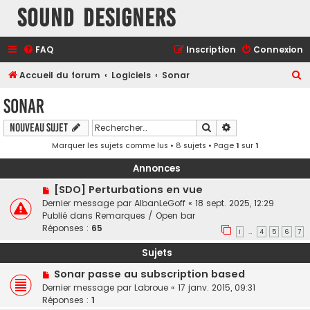
Sound Designers
FAQ
Inscription
Connexion
R
Accueil du forum
Logiciels
Sonar
e
Sonar
c
Rechercher
Recherche avancé
Nouveau sujet
h
Marquer les sujets comme lus
• 8 sujets • Page
1
sur
1
e
r
Annonces
c
[SDO] Perturbations en vue
h
Dernier message par
AlbanLeGoff
«
18 sept. 2025, 12:29
Publié dans
Remarques / Open bar
e
Réponses :
65
1
4
5
6
7
…
r
Sujets
Sonar passe au subscription based
Dernier message par
Labroue
«
17 janv. 2015, 09:31
Réponses :
1