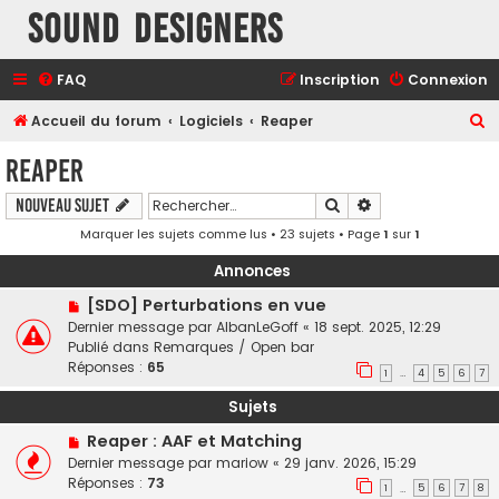
Sound Designers
FAQ
Inscription
Connexion
R
Accueil du forum
Logiciels
Reaper
e
Reaper
c
Rechercher
Recherche avancé
Nouveau sujet
h
Marquer les sujets comme lus
• 23 sujets • Page
1
sur
1
e
r
Annonces
c
[SDO] Perturbations en vue
h
Dernier message par
AlbanLeGoff
«
18 sept. 2025, 12:29
Publié dans
Remarques / Open bar
e
Réponses :
65
1
4
5
6
7
…
r
Sujets
Reaper : AAF et Matching
Dernier message par
mariow
«
29 janv. 2026, 15:29
Réponses :
73
1
5
6
7
8
…