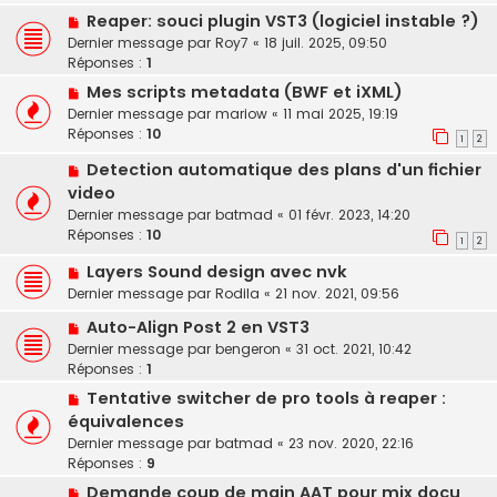
Reaper: souci plugin VST3 (logiciel instable ?)
Dernier message par
Roy7
«
18 juil. 2025, 09:50
Réponses :
1
Mes scripts metadata (BWF et iXML)
Dernier message par
mariow
«
11 mai 2025, 19:19
Réponses :
10
1
2
Detection automatique des plans d'un fichier
video
Dernier message par
batmad
«
01 févr. 2023, 14:20
Réponses :
10
1
2
Layers Sound design avec nvk
Dernier message par
Rodila
«
21 nov. 2021, 09:56
Auto-Align Post 2 en VST3
Dernier message par
bengeron
«
31 oct. 2021, 10:42
Réponses :
1
Tentative switcher de pro tools à reaper :
équivalences
Dernier message par
batmad
«
23 nov. 2020, 22:16
Réponses :
9
Demande coup de main AAT pour mix docu