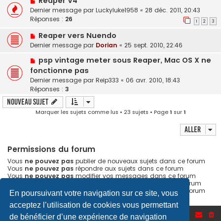
Reaper V4
Dernier message par
Luckyluke1958
«
28 déc. 2011, 20:43
Réponses :
26
1
2
3
Reaper vers Nuendo
Dernier message par
Dorian
«
25 sept. 2010, 22:46
psp vintage meter sous Reaper, Mac OS X ne
fonctionne pas
Dernier message par
Reip333
«
06 avr. 2010, 18:43
Réponses :
3
Nouveau sujet
Marquer les sujets comme lus
• 23 sujets • Page
1
sur
1
Aller
Permissions du forum
Vous
ne pouvez pas
publier de nouveaux sujets dans ce forum
Vous
ne pouvez pas
répondre aux sujets dans ce forum
Vous
ne pouvez pas
modifier vos messages dans ce forum
Vous
ne pouvez pas
supprimer vos messages dans ce forum
Vous
ne pouvez pas
transférer de pièces jointes dans ce forum
En poursuivant votre navigation sur ce site, vous
acceptez l’utilisation de cookies vous permettant
Accueil du forum
de bénéficier d’une expérience de navigation