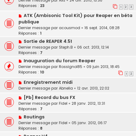
Dernier message par
Axs
«
24 avr. 2015, 13:36
Réponses :
23
1
2
3
ATK (Ambisonic Tool Kit) pour Reaper en béta
publique
Dernier message par
acousmod
«
16 sept. 2014, 08:28
Réponses :
1
Sortie de REAPER 4.51
Dernier message par
Steph.B
«
06 oct. 2013, 12:14
Réponses :
7
Inauguration du forum Reaper
Dernier message par
Rossignol85
«
09 juin 2013, 18:45
Réponses :
10
1
2
Enregistrement midi
Dernier message par
Abnelia
«
12 avr. 2013, 22:02
[Pb] Record du bus FX
Dernier message par
Fidel
«
28 janv. 2012, 13:31
Réponses :
7
Routings
Dernier message par
Fidel
«
05 janv. 2012, 06:17
Réponses :
8