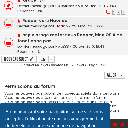
Reaper V4
Dernier message par
Luckyluke1958
«
28 déc. 2011, 20:43
Réponses :
26
1
2
3
Reaper vers Nuendo
Dernier message par
Dorian
«
25 sept. 2010, 22:46
psp vintage meter sous Reaper, Mac OS X ne
fonctionne pas
Dernier message par
Reip333
«
06 avr. 2010, 18:43
Réponses :
3
Nouveau sujet
Marquer les sujets comme lus
• 23 sujets • Page
1
sur
1
Aller
Permissions du forum
Vous
ne pouvez pas
publier de nouveaux sujets dans ce forum
Vous
ne pouvez pas
répondre aux sujets dans ce forum
Vous
ne pouvez pas
modifier vos messages dans ce forum
Vous
ne pouvez pas
supprimer vos messages dans ce forum
Vous
ne pouvez pas
transférer de pièces jointes dans ce forum
En poursuivant votre navigation sur ce site, vous
acceptez l’utilisation de cookies vous permettant
Accueil du forum
de bénéficier d’une expérience de navigation