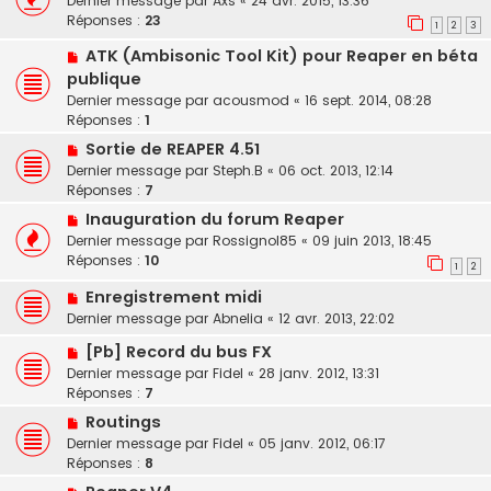
Dernier message par
Axs
«
24 avr. 2015, 13:36
Réponses :
23
1
2
3
ATK (Ambisonic Tool Kit) pour Reaper en béta
publique
Dernier message par
acousmod
«
16 sept. 2014, 08:28
Réponses :
1
Sortie de REAPER 4.51
Dernier message par
Steph.B
«
06 oct. 2013, 12:14
Réponses :
7
Inauguration du forum Reaper
Dernier message par
Rossignol85
«
09 juin 2013, 18:45
Réponses :
10
1
2
Enregistrement midi
Dernier message par
Abnelia
«
12 avr. 2013, 22:02
[Pb] Record du bus FX
Dernier message par
Fidel
«
28 janv. 2012, 13:31
Réponses :
7
Routings
Dernier message par
Fidel
«
05 janv. 2012, 06:17
Réponses :
8