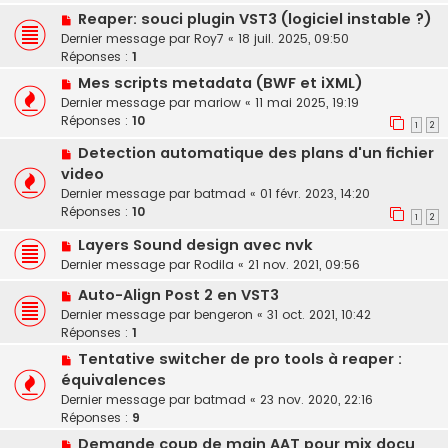
Reaper: souci plugin VST3 (logiciel instable ?)
Dernier message par
Roy7
«
18 juil. 2025, 09:50
Réponses :
1
Mes scripts metadata (BWF et iXML)
Dernier message par
mariow
«
11 mai 2025, 19:19
Réponses :
10
1
2
Detection automatique des plans d'un fichier
video
Dernier message par
batmad
«
01 févr. 2023, 14:20
Réponses :
10
1
2
Layers Sound design avec nvk
Dernier message par
Rodila
«
21 nov. 2021, 09:56
Auto-Align Post 2 en VST3
Dernier message par
bengeron
«
31 oct. 2021, 10:42
Réponses :
1
Tentative switcher de pro tools à reaper :
équivalences
Dernier message par
batmad
«
23 nov. 2020, 22:16
Réponses :
9
Demande coup de main AAT pour mix docu