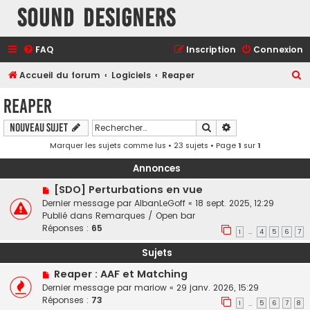
Sound Designers
FAQ
Inscription
Connexion
R
Accueil du forum
Logiciels
Reaper
e
Reaper
c
Rechercher
Recherche avancé
Nouveau sujet
h
Marquer les sujets comme lus
• 23 sujets • Page
1
sur
1
e
r
Annonces
c
[SDO] Perturbations en vue
h
Dernier message par
AlbanLeGoff
«
18 sept. 2025, 12:29
Publié dans
Remarques / Open bar
e
Réponses :
65
1
4
5
6
7
…
r
Sujets
Reaper : AAF et Matching
Dernier message par
mariow
«
29 janv. 2026, 15:29
Réponses :
73
1
5
6
7
8
…