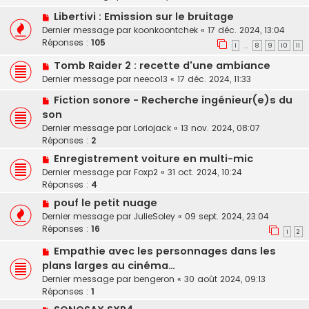
Libertivi : Emission sur le bruitage
Dernier message par
koonkoontchek
«
17 déc. 2024, 13:04
Réponses :
105
1
8
9
10
11
…
Tomb Raider 2 : recette d'une ambiance
Dernier message par
neeco13
«
17 déc. 2024, 11:33
Fiction sonore - Recherche ingénieur(e)s du
son
Dernier message par
Loriojack
«
13 nov. 2024, 08:07
Réponses :
2
Enregistrement voiture en multi-mic
Dernier message par
Foxp2
«
31 oct. 2024, 10:24
Réponses :
4
pouf le petit nuage
Dernier message par
JulieSoley
«
09 sept. 2024, 23:04
Réponses :
16
1
2
Empathie avec les personnages dans les
plans larges au cinéma…
Dernier message par
bengeron
«
30 août 2024, 09:13
Réponses :
1