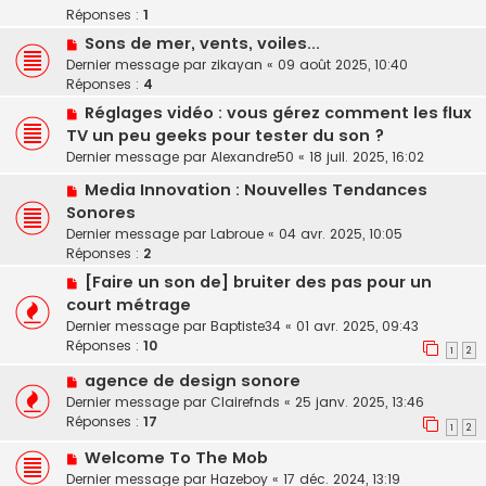
Réponses :
1
Sons de mer, vents, voiles...
Dernier message par
zikayan
«
09 août 2025, 10:40
Réponses :
4
Réglages vidéo : vous gérez comment les flux
TV un peu geeks pour tester du son ?
Dernier message par
Alexandre50
«
18 juil. 2025, 16:02
Media Innovation : Nouvelles Tendances
Sonores
Dernier message par
Labroue
«
04 avr. 2025, 10:05
Réponses :
2
[Faire un son de] bruiter des pas pour un
court métrage
Dernier message par
Baptiste34
«
01 avr. 2025, 09:43
Réponses :
10
1
2
agence de design sonore
Dernier message par
Clairefnds
«
25 janv. 2025, 13:46
Réponses :
17
1
2
Welcome To The Mob
Dernier message par
Hazeboy
«
17 déc. 2024, 13:19