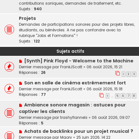
contributions soniques, demandes de traitement, etc.
Sujets :
940
Projets
Demandes de participations sonores pour des projets libres,
étudiants, ou bénévoles. A ne pas confondre avec la
rubrique "Jobs et Formations" !
Sujets :
122
Sujets actifs
[Synth] Pink Floyd - Welcome to the Machine
Dernier message par
FrankJScott
«
06 août 2026, 15:21
Réponses :
26
1
2
3
Son en salle de cinéma extrêmement fort
Dernier message par
FrankJScott
«
06 août 2026, 15:18
Réponses :
77
1
5
6
7
8
…
Ambiance sonore magasin : astuces pour
captiver les clients
Dernier message par
trashyflannels
«
06 août 2026, 09:07
Réponses :
5
Achats de backlinks pour un projet musical ?
Dernier message par
Maory
«
25 juin 2026, 14:22