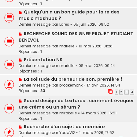
Réponses :
1
Quelqu'un a un bon guide pour faire des
music mashups ?
Dernier message par
Lares
«
05 juin 2026, 09:52
RECHERCHE SOUND DESIGNER PROJET ETUDIANT
BENEVOL
Dernier message par
marielle
«
10 mai 2026, 01:28
Réponses :
1
Présentation NS
Dernier message par
marielle
«
08 mai 2026, 09:24
Réponses :
1
La solitude du preneur de son, première !
Dernier message par
brookemonk
«
17 avr. 2026, 14:54
Réponses :
33
1
2
3
4
Sound design de textures : comment évoquer
une crème ou un sérum ?
Dernier message par
mirabelle
«
14 mars 2026, 16:51
Réponses :
1
Recherche d'un sujet de mémoire
Dernier message par
YodaVi2
«
11 mars 2026, 17:52