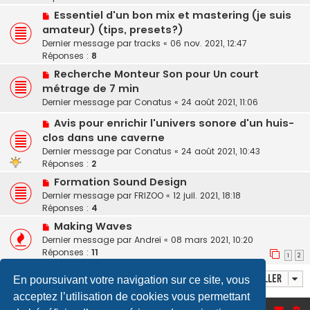
Essentiel d'un bon mix et mastering (je suis
amateur) (tips, presets?)
Dernier message par
tracks
«
06 nov. 2021, 12:47
Réponses :
8
Recherche Monteur Son pour Un court
métrage de 7 min
Dernier message par
Conatus
«
24 août 2021, 11:06
Avis pour enrichir l'univers sonore d'un huis-
clos dans une caverne
Dernier message par
Conatus
«
24 août 2021, 10:43
Réponses :
2
Formation Sound Design
Dernier message par
FRIZOO
«
12 juil. 2021, 18:18
Réponses :
4
Making Waves
Dernier message par
Andreï
«
08 mars 2021, 10:20
Réponses :
11
1
2
Aller
En poursuivant votre navigation sur ce site, vous
acceptez l’utilisation de cookies vous permettant