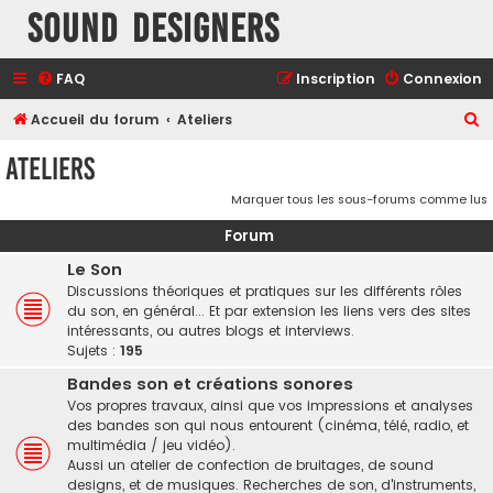
Sound Designers
FAQ
Inscription
Connexion
R
Accueil du forum
Ateliers
e
Ateliers
c
Marquer tous les sous-forums comme lus
h
e
Forum
r
Le Son
c
Discussions théoriques et pratiques sur les différents rôles
du son, en général... Et par extension les liens vers des sites
h
intéressants, ou autres blogs et interviews.
e
Sujets :
195
r
Bandes son et créations sonores
Vos propres travaux, ainsi que vos impressions et analyses
des bandes son qui nous entourent (cinéma, télé, radio, et
multimédia / jeu vidéo).
Aussi un atelier de confection de bruitages, de sound
designs, et de musiques. Recherches de son, d'instruments,