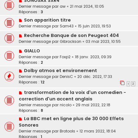
SONOSAX SXR4
Dernier message par
aw
«
21 mai 2024, 10:05
Réponses :
3
Son apparition titre
Dernier message par
Sam43
«
15 juin 2023, 19:53
Recherche Banque de son Peugeot 404
Dernier message par
Gibrockson
«
03 mai 2023, 10:55
GIALLO
Dernier message par
Foxp2
«
18 janv. 2023, 09:39
Réponses :
2
Dolby atmos et environement
Dernier message par
DenisC
«
20 déc. 2022, 17:33
Réponses :
12
1
2
transformation de la voix d'un comedien -
correction d'un accent anglais
Dernier message par
nicolo
«
29 mai 2022, 22:18
Réponses :
8
La BBC met en ligne plus de 30 000 Effets
Sonores
Dernier message par
Brotools
«
12 mars 2022, 18:04
Réponses :
1