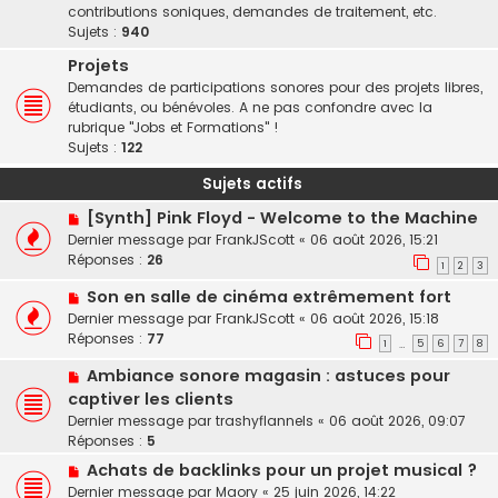
contributions soniques, demandes de traitement, etc.
Sujets :
940
Projets
Demandes de participations sonores pour des projets libres,
étudiants, ou bénévoles. A ne pas confondre avec la
rubrique "Jobs et Formations" !
Sujets :
122
Sujets actifs
[Synth] Pink Floyd - Welcome to the Machine
Dernier message par
FrankJScott
«
06 août 2026, 15:21
Réponses :
26
1
2
3
Son en salle de cinéma extrêmement fort
Dernier message par
FrankJScott
«
06 août 2026, 15:18
Réponses :
77
1
5
6
7
8
…
Ambiance sonore magasin : astuces pour
captiver les clients
Dernier message par
trashyflannels
«
06 août 2026, 09:07
Réponses :
5
Achats de backlinks pour un projet musical ?
Dernier message par
Maory
«
25 juin 2026, 14:22