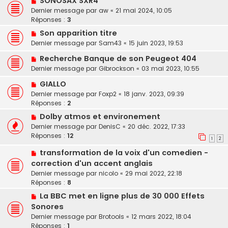
SONOSAX SXR4
Dernier message par
aw
«
21 mai 2024, 10:05
Réponses :
3
Son apparition titre
Dernier message par
Sam43
«
15 juin 2023, 19:53
Recherche Banque de son Peugeot 404
Dernier message par
Gibrockson
«
03 mai 2023, 10:55
GIALLO
Dernier message par
Foxp2
«
18 janv. 2023, 09:39
Réponses :
2
Dolby atmos et environement
Dernier message par
DenisC
«
20 déc. 2022, 17:33
Réponses :
12
1
2
transformation de la voix d'un comedien -
correction d'un accent anglais
Dernier message par
nicolo
«
29 mai 2022, 22:18
Réponses :
8
La BBC met en ligne plus de 30 000 Effets
Sonores
Dernier message par
Brotools
«
12 mars 2022, 18:04
Réponses :
1