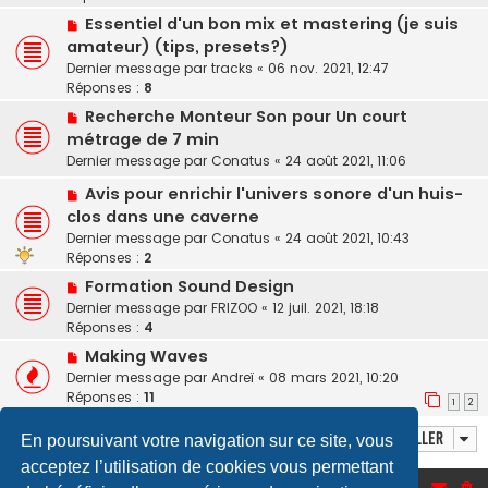
Essentiel d'un bon mix et mastering (je suis
amateur) (tips, presets?)
Dernier message par
tracks
«
06 nov. 2021, 12:47
Réponses :
8
Recherche Monteur Son pour Un court
métrage de 7 min
Dernier message par
Conatus
«
24 août 2021, 11:06
Avis pour enrichir l'univers sonore d'un huis-
clos dans une caverne
Dernier message par
Conatus
«
24 août 2021, 10:43
Réponses :
2
Formation Sound Design
Dernier message par
FRIZOO
«
12 juil. 2021, 18:18
Réponses :
4
Making Waves
Dernier message par
Andreï
«
08 mars 2021, 10:20
Réponses :
11
1
2
Aller
En poursuivant votre navigation sur ce site, vous
acceptez l’utilisation de cookies vous permettant