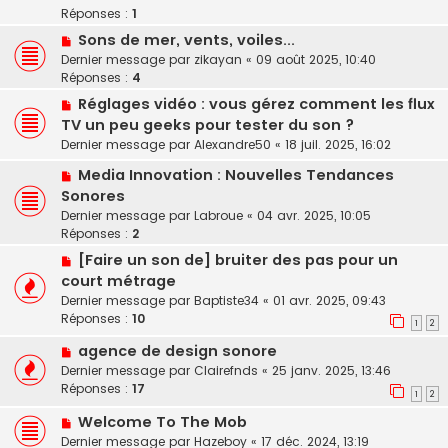
Réponses :
1
Sons de mer, vents, voiles...
Dernier message par
zikayan
«
09 août 2025, 10:40
Réponses :
4
Réglages vidéo : vous gérez comment les flux
TV un peu geeks pour tester du son ?
Dernier message par
Alexandre50
«
18 juil. 2025, 16:02
Media Innovation : Nouvelles Tendances
Sonores
Dernier message par
Labroue
«
04 avr. 2025, 10:05
Réponses :
2
[Faire un son de] bruiter des pas pour un
court métrage
Dernier message par
Baptiste34
«
01 avr. 2025, 09:43
Réponses :
10
1
2
agence de design sonore
Dernier message par
Clairefnds
«
25 janv. 2025, 13:46
Réponses :
17
1
2
Welcome To The Mob
Dernier message par
Hazeboy
«
17 déc. 2024, 13:19