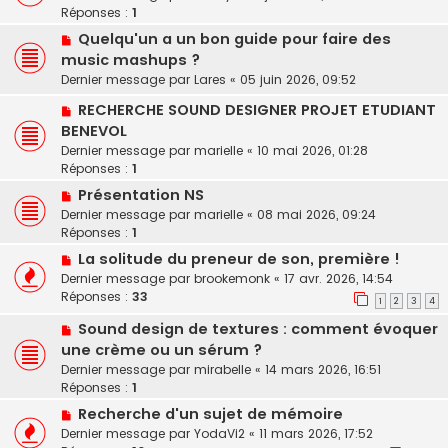
Réponses :
1
Quelqu'un a un bon guide pour faire des
music mashups ?
Dernier message par
Lares
«
05 juin 2026, 09:52
RECHERCHE SOUND DESIGNER PROJET ETUDIANT
BENEVOL
Dernier message par
marielle
«
10 mai 2026, 01:28
Réponses :
1
Présentation NS
Dernier message par
marielle
«
08 mai 2026, 09:24
Réponses :
1
La solitude du preneur de son, première !
Dernier message par
brookemonk
«
17 avr. 2026, 14:54
Réponses :
33
1
2
3
4
Sound design de textures : comment évoquer
une crème ou un sérum ?
Dernier message par
mirabelle
«
14 mars 2026, 16:51
Réponses :
1
Recherche d'un sujet de mémoire
Dernier message par
YodaVi2
«
11 mars 2026, 17:52