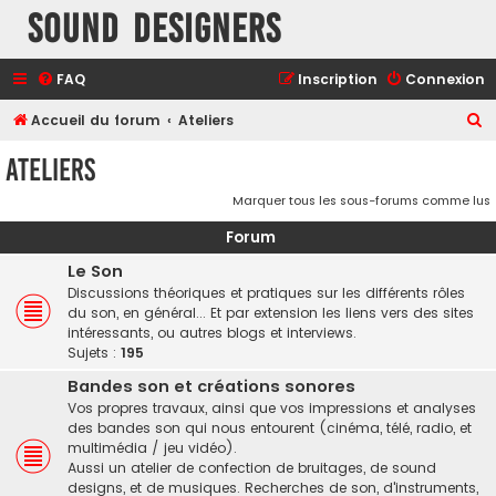
Sound Designers
FAQ
Inscription
Connexion
R
Accueil du forum
Ateliers
e
Ateliers
c
Marquer tous les sous-forums comme lus
h
e
Forum
r
Le Son
c
Discussions théoriques et pratiques sur les différents rôles
du son, en général... Et par extension les liens vers des sites
h
intéressants, ou autres blogs et interviews.
e
Sujets :
195
r
Bandes son et créations sonores
Vos propres travaux, ainsi que vos impressions et analyses
des bandes son qui nous entourent (cinéma, télé, radio, et
multimédia / jeu vidéo).
Aussi un atelier de confection de bruitages, de sound
designs, et de musiques. Recherches de son, d'instruments,