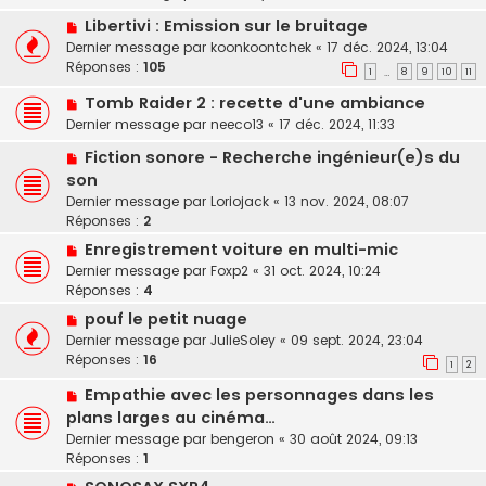
Libertivi : Emission sur le bruitage
Dernier message par
koonkoontchek
«
17 déc. 2024, 13:04
Réponses :
105
1
8
9
10
11
…
Tomb Raider 2 : recette d'une ambiance
Dernier message par
neeco13
«
17 déc. 2024, 11:33
Fiction sonore - Recherche ingénieur(e)s du
son
Dernier message par
Loriojack
«
13 nov. 2024, 08:07
Réponses :
2
Enregistrement voiture en multi-mic
Dernier message par
Foxp2
«
31 oct. 2024, 10:24
Réponses :
4
pouf le petit nuage
Dernier message par
JulieSoley
«
09 sept. 2024, 23:04
Réponses :
16
1
2
Empathie avec les personnages dans les
plans larges au cinéma…
Dernier message par
bengeron
«
30 août 2024, 09:13
Réponses :
1