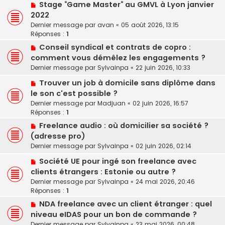
Stage “Game Master“ au GMVL à Lyon janvier
2022
Dernier message par
avan
«
05 août 2026, 13:15
Réponses :
1
Conseil syndical et contrats de copro :
comment vous démêlez les engagements ?
Dernier message par
Sylvainpa
«
22 juin 2026, 10:33
Trouver un job à domicile sans diplôme dans
le son c'est possible ?
Dernier message par
Madjuan
«
02 juin 2026, 16:57
Réponses :
1
Freelance audio : où domicilier sa société ?
(adresse pro)
Dernier message par
Sylvainpa
«
02 juin 2026, 02:14
Société UE pour ingé son freelance avec
clients étrangers : Estonie ou autre ?
Dernier message par
Sylvainpa
«
24 mai 2026, 20:46
Réponses :
1
NDA freelance avec un client étranger : quel
niveau eIDAS pour un bon de commande ?
Dernier message par
Sylvainpa
«
23 mai 2026, 00:48