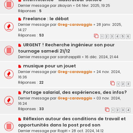
Dernier message par
zikayan
«
04 févr. 2025, 19:25
Réponses :
5
Freelance : le débat
Dernier message par
Greg-caravaggio
«
28 janv. 2025,
14:27
Réponses :
53
1
2
3
4
5
6
URGENT ! Recherche ingénieur son pour
tournage samedi 21/12
Dernier message par
sarahzeppilli
«
16 déc. 2024, 21:44
musique pour un jouet
Dernier message par
Greg-caravaggio
«
24 nov. 2024,
16:36
Réponses :
22
1
2
3
Portage salarial, des expériences, des infos?
Dernier message par
Greg-caravaggio
«
03 nov. 2024,
16:24
Réponses :
33
1
2
3
4
Réflexion autour des conditions de travail et
opportunités dans la post prod son
Dernier message par
RapH
«
28 oct. 2024, 14:12