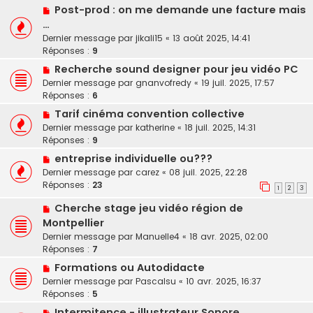
Post-prod : on me demande une facture mais
…
Dernier message par
jikali15
«
13 août 2025, 14:41
Réponses :
9
Recherche sound designer pour jeu vidéo PC
Dernier message par
gnanvofredy
«
19 juil. 2025, 17:57
Réponses :
6
Tarif cinéma convention collective
Dernier message par
katherine
«
18 juil. 2025, 14:31
Réponses :
9
entreprise individuelle ou???
Dernier message par
carez
«
08 juil. 2025, 22:28
Réponses :
23
1
2
3
Cherche stage jeu vidéo région de
Montpellier
Dernier message par
Manuelle4
«
18 avr. 2025, 02:00
Réponses :
7
Formations ou Autodidacte
Dernier message par
Pascalsu
«
10 avr. 2025, 16:37
Réponses :
5
Intermitence - illustrateur Sonore