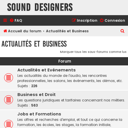
Sound Designers
FAQ
Inscription
Connexion
R
Accueil du forum
Actualités et Business
e
Actualités et Business
c
Marquer tous les sous-forums comme lus
h
e
Forum
r
Actualités et Evénements
c
Les actualités du monde de l'audio, les rencontres
professionnelles, les salons, les événements, les démos, etc.
h
Sujets :
226
e
Business et Droit
r
Les questions juridiques et tarifaires concernant nos métiers.
Sujets :
563
Jobs et Formations
Les offres et recherches d'emploi, et tout ce qui concerne la
formation, les écoles, les stages, la formation initiale,