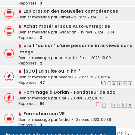
Réponses :
3
Exploration des nouvelles compétences
Dernier message par
Jamel
«
21 mai 2024, 13:35
Achat matériel sous Auto-Entreprise
Dernier message par
Sylaedan
«
19 févr. 2024, 10:34
Réponses :
2
droit "au son" d'une personne interviewé sans
image
Dernier message par
batmad
«
13 oct. 2023, 19:00
Réponses :
2
[SDO] La suite ou la fin ?
Dernier message par
neeco13
«
12 oct. 2023, 10:54
Réponses :
47
1
2
3
4
5
Hommage à Dorian - Fondateur de sdo
Dernier message par
sigir
«
20 avr. 2023, 18:47
Réponses :
86
1
6
7
8
9
…
Formation son VR
Dernier message par
Andreï
«
10 mars 2023, 09:36
Réponses :
3
Aller
En poursuivant votre navigation sur ce site, vous