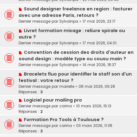
Sound designer freelance en region : facturer
avec une adresse Paris, retours ?
Dernier message par
Sylvainpa
«
17 mai 2026, 23:17
Livret formation mixage : reliure spirale ou
autre ?
Dernier message par
Sylvainpa
«
17 mai 2026, 04:01
Convention de cession des droits d'auteur en
sound design : modèle type ou cousu main ?
Dernier message par
Sylvainpa
«
14 mai 2026, 18:37
Bracelets fluo pour identifier le staff son d'un
festival : votre retour ?
Dernier message par
marielle
«
08 mai 2026, 09:28
Réponses :
3
Logiciel pour mailing pro
Dernier message par
carina
«
10 mars 2026, 15:13
Réponses :
2
Formation Pro Tools à Toulouse ?
Dernier message par
carina
«
03 mars 2026, 11:38
Réponses :
3