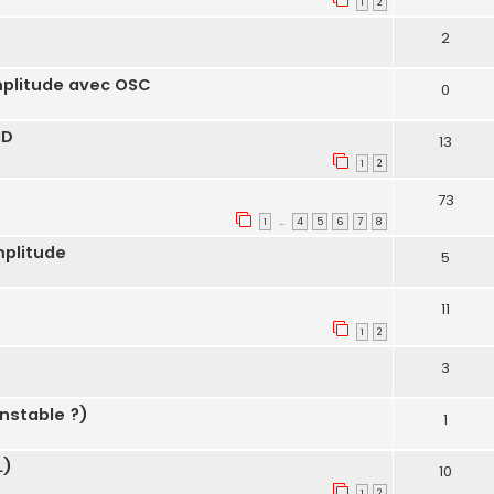
1
2
2
plitude avec OSC
0
MD
13
1
2
73
1
4
5
6
7
8
…
plitude
5
11
1
2
3
instable ?)
1
L)
10
1
2