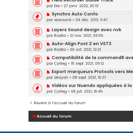
Field Recorder Guide Track
par
Elie
»
27 janv. 2022, 20:10
Synchro Auto Confo
par
dasound
»
04 déc. 2013, 11:47
Layers Sound design avec nvk
par
Rodila
»
21 nov. 2021, 09:56
Auto-Align Post 2 en VST3
par
Rodila
»
30 oct. 2021, 10:21
Compatibilité de la command8 ave
par
Cyrileg
»
15 sept. 2021, 09:12
Export marqueurs Protools vers M
par
zikayan
»
08 sept. 2021, 16:27
Vidéos sur Nuendo appliquées à la
par
Cyrileg
»
06 juil. 2021, 16:45
Revenir à l’accueil du forum
Accueil du forum