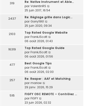
t
Re: Native Instrument et Able…
319
s
e
C
par
ValentinRS
u
r
o
25 juin 2017, 16:54
l
l
n
t
Re: Réglage grille dans Logic…
e
2437
s
e
C
par
Gorry1961
d
u
r
o
25 juin 2020, 09:34
e
l
l
n
r
t
Top Rated Google Website
e
2103
s
n
e
C
par
FrankJScott
d
u
i
r
o
06 août 2026, 01:43
e
l
e
l
n
r
t
r
Top Rated Google Guide
e
16319
s
n
e
m
C
par
FrankJScott
d
u
i
r
e
o
06 août 2026, 01:56
e
l
e
l
s
n
r
t
r
Best Google Tips
e
477
s
s
n
e
m
C
par
FrankJScott
d
a
u
i
r
e
o
06 août 2026, 02:00
e
g
l
e
l
s
n
r
e
t
r
Re: Reaper : AAF et Matching
e
257
s
s
n
e
m
C
par
mariow
d
a
u
i
r
e
o
29 janv. 2026, 15:29
e
g
l
e
l
s
n
r
e
t
r
FIGFY OSC REMOTE – Contrôlez …
e
518
s
s
n
e
m
C
par
FIGFY
d
a
u
i
r
e
o
23 juin 2026, 02:32
e
g
l
e
l