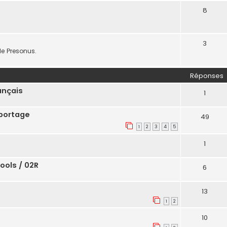
8
3
de Presonus.
Réponses
ançais
1
 portage
49
1
2
3
4
5
1
ools / 02R
6
13
1
2
10