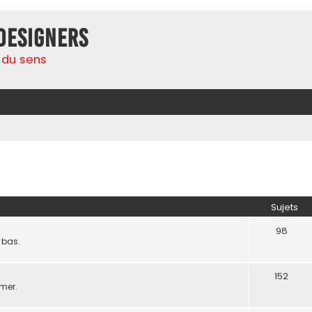
Designers
 du sens
Sujets
98
 bas.
152
rmer.