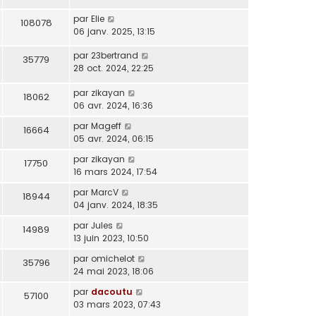
par
Elie
108078
06 janv. 2025, 13:15
par
23bertrand
35779
28 oct. 2024, 22:25
par
zikayan
18062
06 avr. 2024, 16:36
par
Mageff
16664
05 avr. 2024, 06:15
par
zikayan
17750
16 mars 2024, 17:54
par
MarcV
18944
04 janv. 2024, 18:35
par
Jules
14989
13 juin 2023, 10:50
par
omichelot
35796
24 mai 2023, 18:06
par
dacoutu
57100
03 mars 2023, 07:43