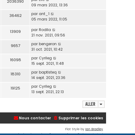
2036390
09 mars 2022, 13:36
par
ant_1
36462
05 mars 2022, 11:05
par
Rodila
13909
21 nov. 2021, 09:56
par
bengeron
9657
31 oct. 2021, 10:42
par
Cyrileg
16098
15 sept. 2021, 11:48
par
baptisteq
18310
14 sept. 2021, 23:36
par
Cyrileg
19125
13 sept. 2021, 22:13
Aller
Nous contacter
Supprimer les cookies
Flat Style by
Ian Bradley
Développé par
phpBB
® Forum Software © phpBB Limited