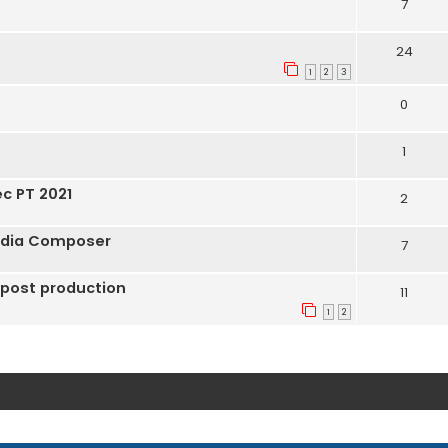
7
24
1
2
3
0
1
c PT 2021
2
edia Composer
7
 post production
11
1
2