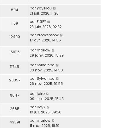
s
e
s
par
yayellou
504
a
21 juil. 2026, 11:26
g
par
FIGFY
e
1169
23 juin 2026, 02:32
par
brookemonk
12490
17 avr. 2026, 14:56
par
mariow
156115
29 janv. 2026, 15:29
par
Sylvainpa
11745
30 nov. 2025, 14:50
par
Sylvainpa
23357
26 nov. 2025, 19:58
par
jairo
9647
09 sept. 2025, 15:43
par
Roy7
2685
18 juil. 2025, 09:50
par
mariow
43391
11 mai 2025, 19:19