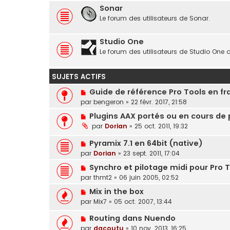
Sonar
Le forum des utilisateurs de Sonar.
Studio One
Le forum des utilisateurs de Studio One 
SUJETS ACTIFS
Guide de référence Pro Tools en fr
par
bengeron
»
22 févr. 2017, 21:58
Plugins AAX portés ou en cours de
par
Dorian
»
25 oct. 2011, 19:32
Pyramix 7.1 en 64bit (native)
par
Dorian
»
23 sept. 2011, 17:04
Synchro et pilotage midi pour Pro T
par
thmt2
»
06 juin 2005, 02:52
Mix in the box
par
Mix7
»
05 oct. 2007, 13:44
Routing dans Nuendo
par
dacoutu
»
10 nov. 2013, 16:25