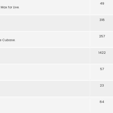
49
 Max for Live.
318
257
de Cubase.
1422
57
23
84