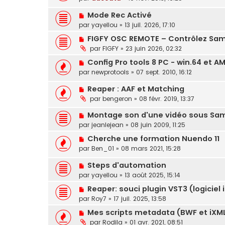
Mode Rec Activé
par
yayellou
»
13 juil. 2026, 17:10
FIGFY OSC REMOTE – Contrôlez Sam
par
FIGFY
»
23 juin 2026, 02:32
Config Pro tools 8 PC - win.64 et A
par
newprotools
»
07 sept. 2010, 16:12
Reaper : AAF et Matching
par
bengeron
»
08 févr. 2019, 13:37
Montage son d'une vidéo sous Sam
par
jeanlejean
»
08 juin 2009, 11:25
Cherche une formation Nuendo 11
par
Ben_01
»
08 mars 2021, 15:28
Steps d'automation
par
yayellou
»
13 août 2025, 15:14
Reaper: souci plugin VST3 (logiciel 
par
Roy7
»
17 juil. 2025, 13:58
Mes scripts metadata (BWF et iXM
par
Rodila
»
01 avr. 2021, 08:51