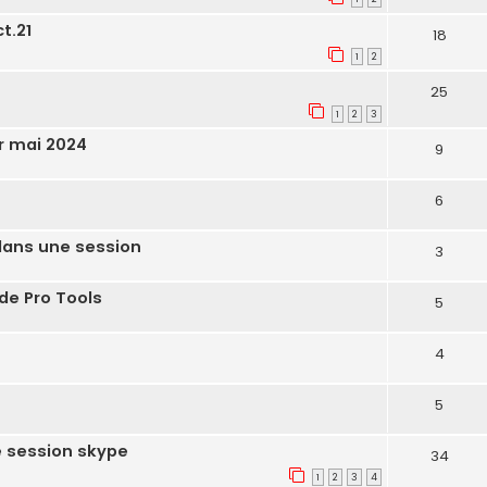
t.21
18
1
2
25
1
2
3
r mai 2024
9
6
 dans une session
3
de Pro Tools
5
4
5
e session skype
34
1
2
3
4