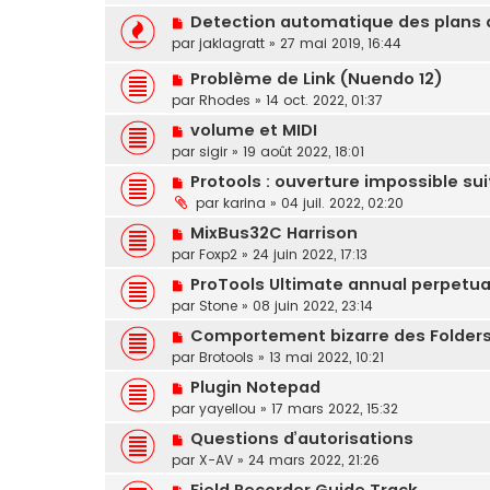
Detection automatique des plans d'
par
jaklagratt
»
27 mai 2019, 16:44
Problème de Link (Nuendo 12)
par
Rhodes
»
14 oct. 2022, 01:37
volume et MIDI
par
sigir
»
19 août 2022, 18:01
Protools : ouverture impossible su
par
karina
»
04 juil. 2022, 02:20
MixBus32C Harrison
par
Foxp2
»
24 juin 2022, 17:13
ProTools Ultimate annual perpetu
par
Stone
»
08 juin 2022, 23:14
Comportement bizarre des Folder
par
Brotools
»
13 mai 2022, 10:21
Plugin Notepad
par
yayellou
»
17 mars 2022, 15:32
Questions d’autorisations
par
X-AV
»
24 mars 2022, 21:26