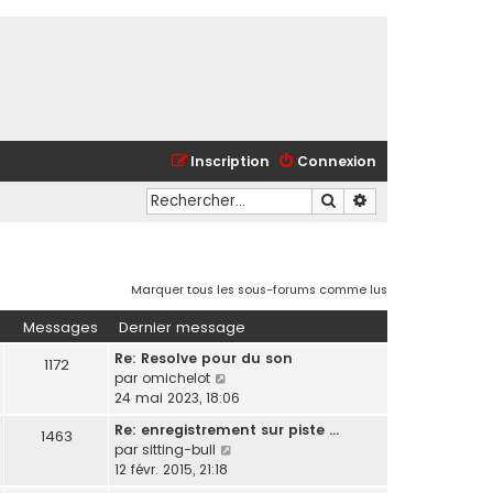
Inscription
Connexion
Rechercher
Recherche avancé
Marquer tous les sous-forums comme lus
Messages
Dernier message
Re: Resolve pour du son
1172
C
par
omichelot
o
24 mai 2023, 18:06
n
Re: enregistrement sur piste …
1463
s
C
par
sitting-bull
u
o
12 févr. 2015, 21:18
l
n