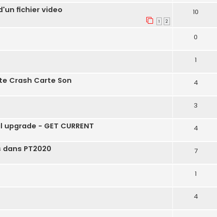
un fichier video
10
1
2
0
1
ite Crash Carte Son
4
3
al upgrade - GET CURRENT
4
s dans PT2020
7
1
4