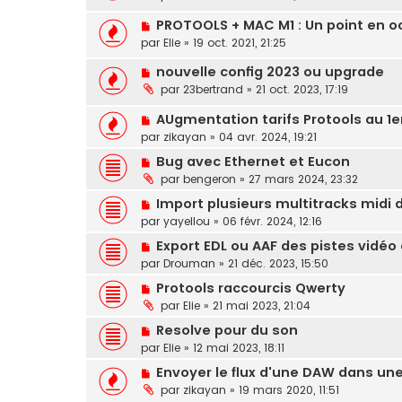
PROTOOLS + MAC M1 : Un point en oc
par
Elie
»
19 oct. 2021, 21:25
nouvelle config 2023 ou upgrade
par
23bertrand
»
21 oct. 2023, 17:19
AUgmentation tarifs Protools au 1e
par
zikayan
»
04 avr. 2024, 19:21
Bug avec Ethernet et Eucon
par
bengeron
»
27 mars 2024, 23:32
Import plusieurs multitracks midi
par
yayellou
»
06 févr. 2024, 12:16
Export EDL ou AAF des pistes vidéo 
par
Drouman
»
21 déc. 2023, 15:50
Protools raccourcis Qwerty
par
Elie
»
21 mai 2023, 21:04
Resolve pour du son
par
Elie
»
12 mai 2023, 18:11
Envoyer le flux d'une DAW dans un
par
zikayan
»
19 mars 2020, 11:51