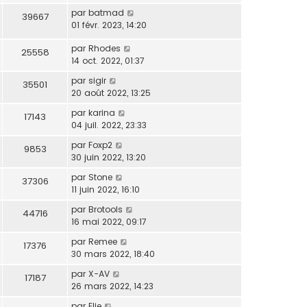
par
batmad
39667
01 févr. 2023, 14:20
par
Rhodes
25558
14 oct. 2022, 01:37
par
sigir
35501
20 août 2022, 13:25
par
karina
17143
04 juil. 2022, 23:33
par
Foxp2
9853
30 juin 2022, 13:20
par
Stone
37306
11 juin 2022, 16:10
par
Brotools
44716
16 mai 2022, 09:17
par
Remee
17376
30 mars 2022, 18:40
par
X-AV
17187
26 mars 2022, 14:23
par
Elie