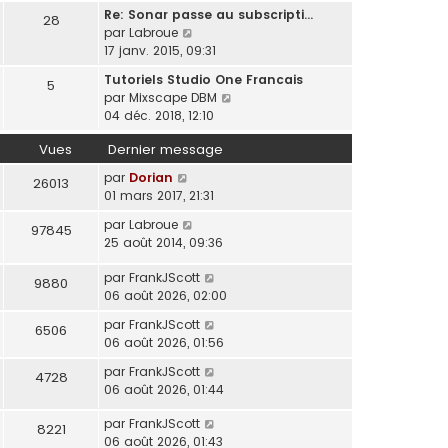
s
n
r
e
t
r
Re: Sonar passe au subscripti…
e
28
s
s
n
e
m
C
par
Labroue
d
a
u
i
r
e
o
17 janv. 2015, 09:31
e
g
l
e
l
s
n
r
e
t
r
Tutoriels Studio One Francais
e
5
s
s
n
e
m
C
par
Mixscape DBM
d
a
u
i
r
e
o
04 déc. 2018, 12:10
e
g
l
e
l
s
n
r
e
t
r
e
Vues
Dernier message
s
s
n
e
m
d
a
u
i
r
par
Dorian
e
26013
e
g
l
e
l
01 mars 2017, 21:31
s
r
e
t
r
e
s
n
e
par
Labroue
m
97845
d
a
i
r
25 août 2014, 09:36
e
e
g
e
l
s
r
e
r
e
par
FrankJScott
s
9880
n
m
d
06 août 2026, 02:00
a
i
e
e
g
e
par
FrankJScott
s
6506
r
e
r
06 août 2026, 01:56
s
n
m
a
i
par
FrankJScott
e
4728
g
e
06 août 2026, 01:44
s
e
r
s
m
par
FrankJScott
a
8221
e
06 août 2026, 01:43
g