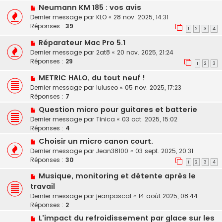
Neumann KM 185 : vos avis
Dernier message par
KLO
«
28 nov. 2025, 14:31
Réponses :
39
1
2
3
4
Réparateur Mac Pro 5.1
Dernier message par
2at8
«
20 nov. 2025, 21:24
Réponses :
29
1
2
3
METRIC HALO, du tout neuf !
Dernier message par
luluseo
«
05 nov. 2025, 17:23
Réponses :
7
Question micro pour guitares et batterie
Dernier message par
Tinica
«
03 oct. 2025, 15:02
Réponses :
4
Choisir un micro canon court.
Dernier message par
Jean38100
«
03 sept. 2025, 20:31
Réponses :
30
1
2
3
4
Musique, monitoring et détente après le
travail
Dernier message par
jeanpascal
«
14 août 2025, 08:44
Réponses :
2
L'impact du refroidissement par glace sur les