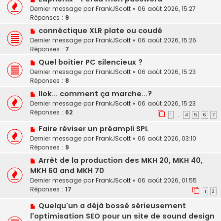
Dernier message par
FrankJScott
«
06 août 2026, 15:27
Réponses :
9
connéctique XLR plate ou coudé
Dernier message par
FrankJScott
«
06 août 2026, 15:26
Réponses :
7
Quel boitier PC silencieux ?
Dernier message par
FrankJScott
«
06 août 2026, 15:23
Réponses :
8
Ilok... comment ça marche...?
Dernier message par
FrankJScott
«
06 août 2026, 15:23
Réponses :
62
1
4
5
6
7
…
Faire réviser un préampli SPL
Dernier message par
FrankJScott
«
06 août 2026, 03:10
Réponses :
9
Arrêt de la production des MKH 20, MKH 40,
MKH 60 and MKH 70
Dernier message par
FrankJScott
«
06 août 2026, 01:55
Réponses :
17
1
2
Quelqu'un a déjà bossé sérieusement
l'optimisation SEO pour un site de sound design