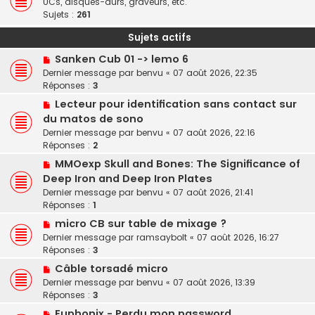
UCs, disques-durs, graveurs, etc.
Sujets :
261
Sujets actifs
Sanken Cub 01 -> lemo 6
Dernier message par
benvu
«
07 août 2026, 22:35
Réponses :
3
Lecteur pour identification sans contact sur
du matos de sono
Dernier message par
benvu
«
07 août 2026, 22:16
Réponses :
2
MMOexp Skull and Bones: The Significance of
Deep Iron and Deep Iron Plates
Dernier message par
benvu
«
07 août 2026, 21:41
Réponses :
1
micro CB sur table de mixage ?
Dernier message par
ramsaybolt
«
07 août 2026, 16:27
Réponses :
3
Câble torsadé micro
Dernier message par
benvu
«
07 août 2026, 13:39
Réponses :
3
Euphonix - Perdu mon password