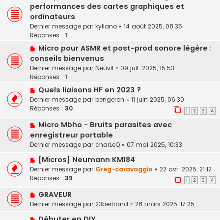
performances des cartes graphiques et
ordinateurs
Dernier message par
kyliano
«
14 août 2025, 08:35
Réponses :
1
Micro pour ASMR et post-prod sonore légère :
conseils bienvenus
Dernier message par
Neuvil
«
09 juil. 2025, 15:53
Réponses :
1
Quels liaisons HF en 2023 ?
Dernier message par
bengeron
«
11 juin 2025, 06:30
Réponses :
30
1
2
3
4
Micro Mbho - Bruits parasites avec
enregistreur portable
Dernier message par
charLeQ
«
07 mai 2025, 10:33
[Micros] Neumann KM184
Dernier message par
Greg-caravaggio
«
22 avr. 2025, 21:12
Réponses :
39
1
2
3
4
GRAVEUR
Dernier message par
23bertrand
«
28 mars 2025, 17:25
Débuter en DIY