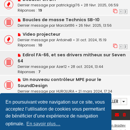
Dernier message par
patrickgigi76
«
28 févr. 2025, 06:59
Réponses :
19
1
2
Boucles de masse Technics SB-10
Dernier message par
Marcbrt86
«
26 févr. 2025, 13:56
Video projecteur
Dernier message par
AntoineB
«
31 oct. 2024, 15:19
Réponses :
10
1
2
Edirol FA-66, et ses drivers mitheux sur Seven
64
Dernier message par
Azer12
«
28 oct. 2024, 13:44
Réponses :
7
Un nouveau contrôleur MPE pour le
SoundDesign
Dernier message par
HUROLURA
«
21 mars 2024, 17:24
Aller
En poursuivant votre navigation sur ce site, vous
acceptez l’utilisation de cookies vous permettant
Accueil du forum
de bénéficier d’une expérience de navigation
optimale.
En savoir plus…
Flat Style by
Ian Bradley