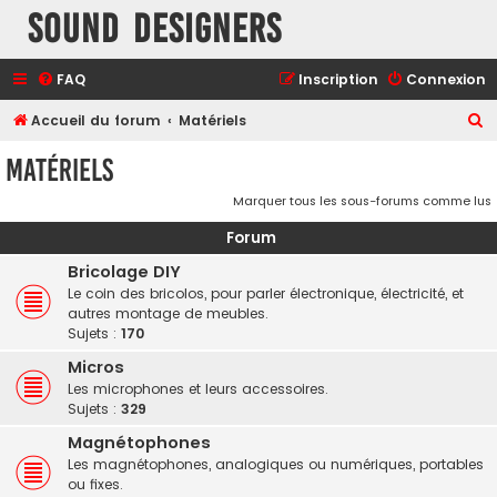
Sound Designers
FAQ
Inscription
Connexion
R
Accueil du forum
Matériels
e
Matériels
c
Marquer tous les sous-forums comme lus
h
e
Forum
r
Bricolage DIY
c
Le coin des bricolos, pour parler électronique, électricité, et
autres montage de meubles.
h
Sujets :
170
e
Micros
r
Les microphones et leurs accessoires.
Sujets :
329
Magnétophones
Les magnétophones, analogiques ou numériques, portables
ou fixes.