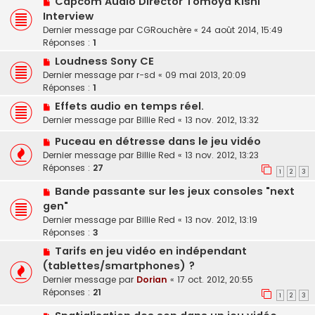
Capcom Audio Director Tomoya Kishi
Interview
Dernier message par
CGRouchère
«
24 août 2014, 15:49
Réponses :
1
Loudness Sony CE
Dernier message par
r-sd
«
09 mai 2013, 20:09
Réponses :
1
Effets audio en temps réel.
Dernier message par
Billie Red
«
13 nov. 2012, 13:32
Puceau en détresse dans le jeu vidéo
Dernier message par
Billie Red
«
13 nov. 2012, 13:23
Réponses :
27
1
2
3
Bande passante sur les jeux consoles "next
gen"
Dernier message par
Billie Red
«
13 nov. 2012, 13:19
Réponses :
3
Tarifs en jeu vidéo en indépendant
(tablettes/smartphones) ?
Dernier message par
Dorian
«
17 oct. 2012, 20:55
Réponses :
21
1
2
3