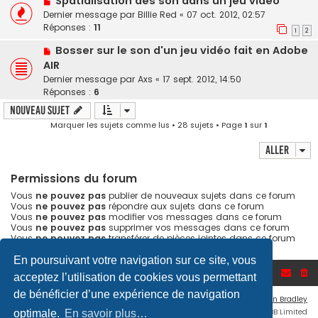
Spatialisation des son dans un jeu vidéo
Dernier message par
Billie Red
«
07 oct. 2012, 02:57
Réponses :
11
1
2
Bosser sur le son d'un jeu vidéo fait en Adobe
AIR
Dernier message par
Axs
«
17 sept. 2012, 14:50
Réponses :
6
Nouveau sujet
Marquer les sujets comme lus
• 28 sujets • Page
1
sur
1
Aller
Permissions du forum
Vous
ne pouvez pas
publier de nouveaux sujets dans ce forum
Vous
ne pouvez pas
répondre aux sujets dans ce forum
Vous
ne pouvez pas
modifier vos messages dans ce forum
Vous
ne pouvez pas
supprimer vos messages dans ce forum
Vous
ne pouvez pas
transférer de pièces jointes dans ce forum
En poursuivant votre navigation sur ce site, vous
Accueil du forum
acceptez l’utilisation de cookies vous permettant
de bénéficier d’une expérience de navigation
Flat Style by
Ian Bradley
Développé par
phpBB
® Forum Software © phpBB Limited
optimale.
En savoir plus…