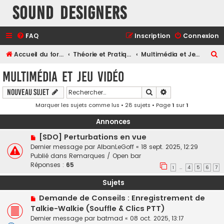
Sound Designers
FAQ
Inscription
Connexion
R
Accueil du forum
Théorie et Pratique
Multimédia et Jeu Vidéo
e
Multimédia et Jeu Vidéo
c
Rechercher
Recherche avancé
Nouveau sujet
h
Marquer les sujets comme lus
• 28 sujets • Page
1
sur
1
e
r
Annonces
c
[SDO] Perturbations en vue
h
Dernier message par
AlbanLeGoff
«
18 sept. 2025, 12:29
Publié dans
Remarques / Open bar
e
Réponses :
65
1
4
5
6
7
…
r
Sujets
Demande de Conseils : Enregistrement de
Talkie-Walkie (Souffle & Clics PTT)
Dernier message par
batmad
«
08 oct. 2025, 13:17