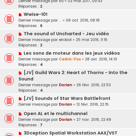
Dernier message par
so
«
03 mai 2017, 09:43
Réponses :
2
Wwise-101
Dernier message par
...
«
09 oct. 2016, 08:18
Réponses :
6
The sound of Uncharted - Jeu vidéo
Dernier message par
elrobot
«
25 mai 2016, 11:15
Réponses :
2
Les sons de moteur dans les jeux vidéos
Dernier message par
Cedric-Fox
«
28 avr. 2016, 14:10
Réponses :
4
[JV] Guild Wars 2: Heart of Thorns - Into the
Sound
Dernier message par
Dorian
«
26 févr. 2016, 22:53
Réponses :
4
[JV] Sounds of Star Wars Battlefront
Dernier message par
Dorian
«
12 févr. 2016, 22:15
Open AL et le multichannel
Dernier message par
Dorian
«
27 nov. 2015, 22:49
Réponses :
7
3Dception Spatial Workstation AAX/VST