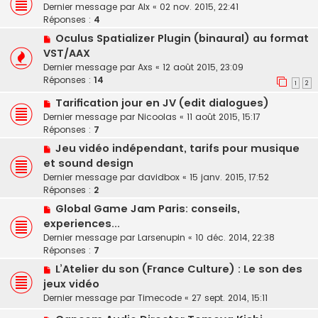
Dernier message par
Alx
«
02 nov. 2015, 22:41
Réponses :
4
Oculus Spatializer Plugin (binaural) au format
VST/AAX
Dernier message par
Axs
«
12 août 2015, 23:09
Réponses :
14
1
2
Tarification jour en JV (edit dialogues)
Dernier message par
Nicoolas
«
11 août 2015, 15:17
Réponses :
7
Jeu vidéo indépendant, tarifs pour musique
et sound design
Dernier message par
davidbox
«
15 janv. 2015, 17:52
Réponses :
2
Global Game Jam Paris: conseils,
experiences...
Dernier message par
Larsenupin
«
10 déc. 2014, 22:38
Réponses :
7
L’Atelier du son (France Culture) : Le son des
jeux vidéo
Dernier message par
Timecode
«
27 sept. 2014, 15:11