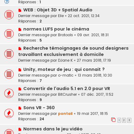
Réponses :
1
WEB : Objet 3D + Spatial Audio
Dernier message par
Elie
«
22 oct. 2021, 12:34
Réponses :
2
normes LUFS pour le cinéma
Dernier message par
Brotools
«
09 avr. 2021, 18:31
Réponses :
5
Recherche témoignages de sound designers
travaillant exclusivement à domicile
Dernier message par
DJane K
«
27 mars 2018, 17:19
Unity, moteur de jeu : qui connait ?
Dernier message par
o-matic
«
13 mars 2018, 10:30
Réponses :
7
Convertir de l'audio 5.1 en 2.0 pour VR
Dernier message par
BitCrusher
«
07 déc. 2017, 11:52
Réponses :
9
Sons VR - 360
Dernier message par
pontail
«
19 mai 2017, 18:15
Réponses :
24
1
2
3
Normes dans le jeu vidéo