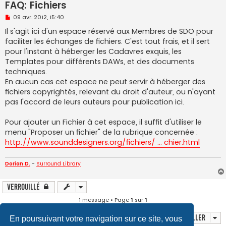
FAQ: Fichiers
M
09 avr. 2012, 15:40
e
s
Il s'agit ici d'un espace réservé aux Membres de SDO pour
s
faciliter les échanges de fichiers. C'est tout frais, et il sert
a
g
pour l'instant à héberger les Cadavres exquis, les
e
Templates pour différents DAWs, et des documents
n
o
techniques.
n
En aucun cas cet espace ne peut servir à héberger des
l
u
fichiers copyrightés, relevant du droit d'auteur, ou n'ayant
pas l'accord de leurs auteurs pour publication ici.
Pour ajouter un Fichier à cet espace, il suffit d'utiliser le
menu "Proposer un fichier" de la rubrique concernée :
http://www.sounddesigners.org/fichiers/ ... chier.html
Dorian D.
-
Surround Library
Verrouillé
1 message • Page
1
sur
1
Aller
En poursuivant votre navigation sur ce site, vous