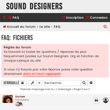
Sound Designers
FAQ
Inscription
Connexion
R
Accueil du forum
Le site
FAQ
e
FAQ: Fichiers
c
h
Règles du forum
Se trouvent ici toutes les questions / réponses les plus
e
fréquemment posées sur Sound Designers .Org en fonction de
r
chaque rubrique du site.
c
Si vous n'y trouvez pas votre réponse, posez votre question
h
directement
dans le Forum approprié
.
e
Rechercher
Recherche
Verrouillé
r
Premier message non lu
• 1 message • Page
1
sur
1
Dorian
Fondateur