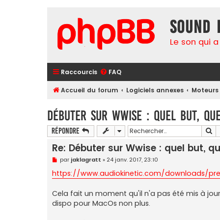
Sound 
Le son qui a
Raccourcis
FAQ
Accueil du forum
Logiciels annexes
Moteurs
Débuter sur Wwise : quel but, que
Re
Répondre
Re: Débuter sur Wwise : quel but, qu
M
par
jaklagratt
»
24 janv. 2017, 23:10
e
s
https://www.audiokinetic.com/downloads/pre
s
a
g
Cela fait un moment qu'il n'a pas été mis à jour,
e
dispo pour MacOs non plus.
n
o
n