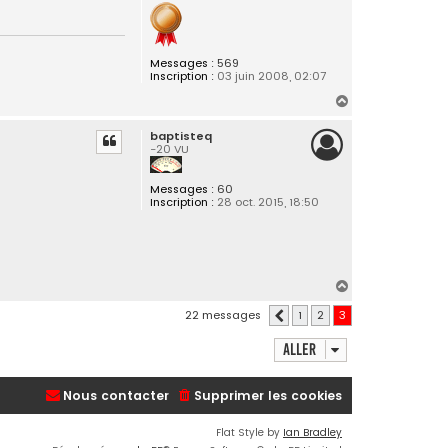
Messages :
569
Inscription :
03 juin 2008, 02:07
H
a
baptisteq
u
-20 VU
t
Messages :
60
Inscription :
28 oct. 2015, 18:50
H
a
22 messages
1
2
3
Précédent
u
t
Aller
Nous contacter
Supprimer les cookies
Flat Style by
Ian Bradley