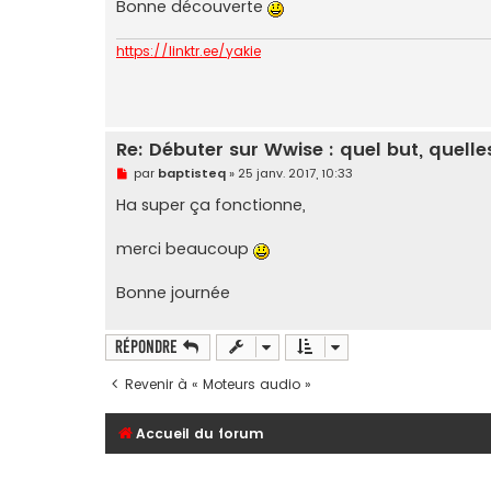
Bonne découverte
l
u
https://linktr.ee/yakie
Re: Débuter sur Wwise : quel but, quelles
M
par
baptisteq
»
25 janv. 2017, 10:33
e
s
Ha super ça fonctionne,
s
a
g
merci beaucoup
e
n
o
Bonne journée
n
l
u
Répondre
Revenir à « Moteurs audio »
Accueil du forum