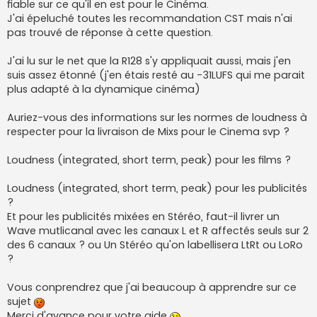
fiable sur ce qu'il en est pour le Cinéma.
l
u
J'ai épeluché toutes les recommandation CST mais n'ai
pas trouvé de réponse à cette question.
J'ai lu sur le net que la R128 s'y appliquait aussi, mais j'en
suis assez étonné (j'en étais resté au -31LUFS qui me parait
plus adapté à la dynamique cinéma)
Auriez-vous des informations sur les normes de loudness à
respecter pour la livraison de Mixs pour le Cinema svp ?
Loudness (integrated, short term, peak) pour les films ?
Loudness (integrated, short term, peak) pour les publicités
?
Et pour les publicités mixées en Stéréo, faut-il livrer un
Wave mutlicanal avec les canaux L et R affectés seuls sur 2
des 6 canaux ? ou Un Stéréo qu'on labellisera LtRt ou LoRo
?
Vous conprendrez que j'ai beaucoup à apprendre sur ce
sujet
Merci d'avance pour votre aide