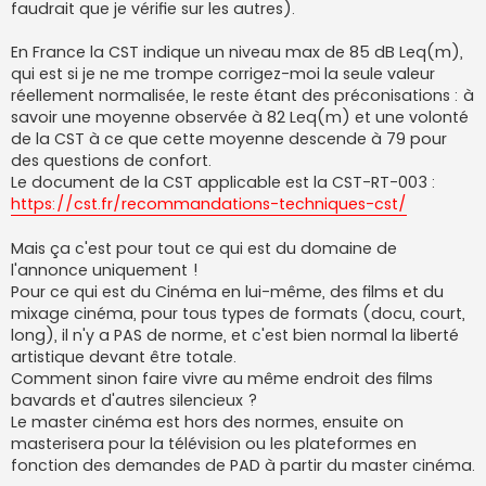
o
faudrait que je vérifie sur les autres).
n
l
u
En France la CST indique un niveau max de 85 dB Leq(m),
qui est si je ne me trompe corrigez-moi la seule valeur
réellement normalisée, le reste étant des préconisations : à
savoir une moyenne observée à 82 Leq(m) et une volonté
de la CST à ce que cette moyenne descende à 79 pour
des questions de confort.
Le document de la CST applicable est la CST-RT-003 :
https://cst.fr/recommandations-techniques-cst/
Mais ça c'est pour tout ce qui est du domaine de
l'annonce uniquement !
Pour ce qui est du Cinéma en lui-même, des films et du
mixage cinéma, pour tous types de formats (docu, court,
long), il n'y a PAS de norme, et c'est bien normal la liberté
artistique devant être totale.
Comment sinon faire vivre au même endroit des films
bavards et d'autres silencieux ?
Le master cinéma est hors des normes, ensuite on
masterisera pour la télévision ou les plateformes en
fonction des demandes de PAD à partir du master cinéma.