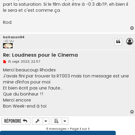
part la saturation. Si le film doit être à -0.3 dbTP, eh bien il
le sera et c'est comme ça.
Rod.
boitason94
-10 VU
Re: Loudness pour le Cinema
M
15 sept. 2023, 22:57
e
s
Merci beaucoup Rhodes
s
J’avais fini par trouver la RT003 mais ton message est une
a
g
mine d’infos pour moi.
e
Et bien écrit pas une faute…
n
o
Que du bonheur !!
n
Merci encore
l
u
Bon Week-end à toi
Répondre
4 messages • Page
1
sur
1