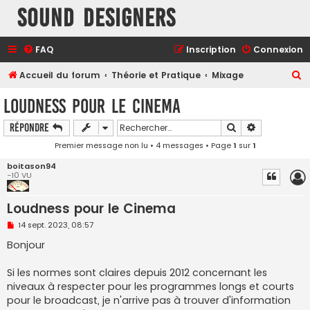
Sound Designers
FAQ
Inscription
Connexion
R
Accueil du forum
Théorie et Pratique
Mixage
e
Loudness pour le Cinema
c
Rechercher
Recherche a
Répondre
h
Premier message non lu
• 4 messages • Page
1
sur
1
e
r
boitason94
-10 VU
c
h
Loudness pour le Cinema
e
M
14 sept. 2023, 08:57
e
r
s
Bonjour
s
a
g
Si les normes sont claires depuis 2012 concernant les
e
niveaux à respecter pour les programmes longs et courts
n
o
pour le broadcast, je n'arrive pas à trouver d'information
n