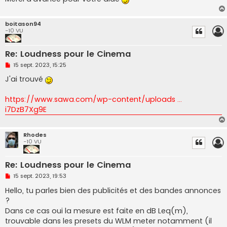
boitason94
-10 VU
Re: Loudness pour le Cinema
M
15 sept. 2023, 15:25
e
s
J'ai trouvé
s
a
g
https://www.sawa.com/wp-content/uploads ...
e
i7DzB7Xg9E
n
o
n
l
Rhodes
u
-10 VU
Re: Loudness pour le Cinema
M
15 sept. 2023, 19:53
e
s
Hello, tu parles bien des publicités et des bandes annonces
s
?
a
g
Dans ce cas oui la mesure est faite en dB Leq(m),
e
trouvable dans les presets du WLM meter notamment (il
n