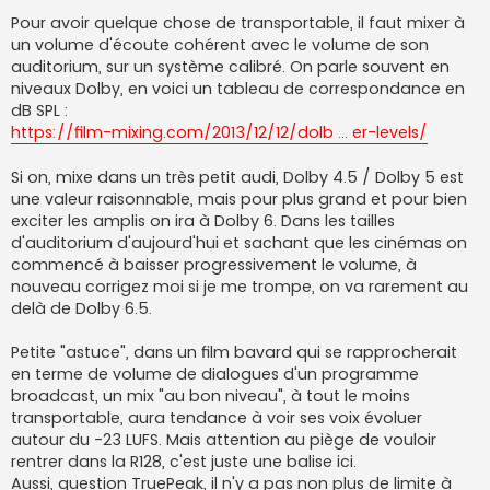
Pour avoir quelque chose de transportable, il faut mixer à
un volume d'écoute cohérent avec le volume de son
auditorium, sur un système calibré. On parle souvent en
niveaux Dolby, en voici un tableau de correspondance en
dB SPL :
https://film-mixing.com/2013/12/12/dolb ... er-levels/
Si on, mixe dans un très petit audi, Dolby 4.5 / Dolby 5 est
une valeur raisonnable, mais pour plus grand et pour bien
exciter les amplis on ira à Dolby 6. Dans les tailles
d'auditorium d'aujourd'hui et sachant que les cinémas on
commencé à baisser progressivement le volume, à
nouveau corrigez moi si je me trompe, on va rarement au
delà de Dolby 6.5.
Petite "astuce", dans un film bavard qui se rapprocherait
en terme de volume de dialogues d'un programme
broadcast, un mix "au bon niveau", à tout le moins
transportable, aura tendance à voir ses voix évoluer
autour du -23 LUFS. Mais attention au piège de vouloir
rentrer dans la R128, c'est juste une balise ici.
Aussi, question TruePeak, il n'y a pas non plus de limite à