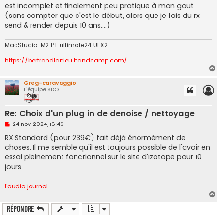
est incomplet et finalement peu pratique à mon gout
(sans compter que c'est le début, alors que je fais du rx
send & render depuis 10 ans....)
MacStudio-M2 PT ultimate24 UFX2
https://bertrandlarrieu.bandcamp.com/
Greg-caravaggio
L'équipe SDO
Re: Choix d'un plug in de denoise / nettoyage
M
24 nov. 2024, 16:46
e
s
RX Standard (pour 239€) fait déjà énormément de
s
choses. Il me semble qu'il est toujours possible de l'avoir en
a
g
essai pleinement fonctionnel sur le site d'Izotope pour 10
e
jours.
n
o
n
l'audio journal
l
u
Répondre