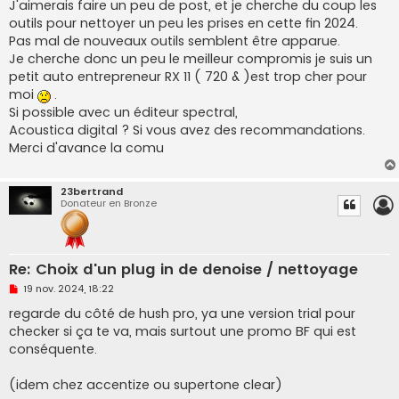
J'aimerais faire un peu de post, et je cherche du coup les
l
u
outils pour nettoyer un peu les prises en cette fin 2024.
Pas mal de nouveaux outils semblent être apparue.
Je cherche donc un peu le meilleur compromis je suis un
petit auto entrepreneur RX 11 ( 720 & )est trop cher pour
moi
.
Si possible avec un éditeur spectral,
Acoustica digital ? Si vous avez des recommandations.
Merci d'avance la comu
23bertrand
Donateur en Bronze
Re: Choix d'un plug in de denoise / nettoyage
M
19 nov. 2024, 18:22
e
s
regarde du côté de hush pro, ya une version trial pour
s
checker si ça te va, mais surtout une promo BF qui est
a
g
conséquente.
e
n
o
(idem chez accentize ou supertone clear)
n