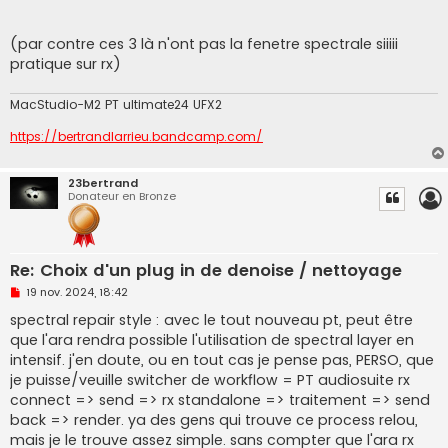
l
u
(par contre ces 3 là n'ont pas la fenetre spectrale siiiii
pratique sur rx)
MacStudio-M2 PT ultimate24 UFX2
https://bertrandlarrieu.bandcamp.com/
23bertrand
Donateur en Bronze
Re: Choix d'un plug in de denoise / nettoyage
M
19 nov. 2024, 18:42
e
s
spectral repair style : avec le tout nouveau pt, peut être
s
que l'ara rendra possible l'utilisation de spectral layer en
a
g
intensif. j'en doute, ou en tout cas je pense pas, PERSO, que
e
je puisse/veuille switcher de workflow = PT audiosuite rx
n
o
connect => send => rx standalone => traitement => send
n
back => render. ya des gens qui trouve ce process relou,
l
u
mais je le trouve assez simple. sans compter que l'ara rx