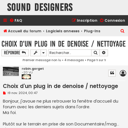
Sound Designers
FAQ
Inscription
Connexion
R
Accueil du forum
Logiciels annexes
Plug-Ins
e
Choix d'un plug in de denoise / nettoyage
c
Rechercher
Recherche a
Répondre
h
Premier message non lu
• 4 messages • Page
1
sur
1
e
r
robin.gorget
-20 VU
c
h
Choix d'un plug in de denoise / nettoyage
e
M
19 nov. 2024, 00:47
e
r
s
Bonjour, j'avoue ne plus retrouver la fenêtre d’accueil du
s
forum avec les derniers sujets dans l'ordre.
a
g
Ma foi.
e
n
o
Plutôt sur le terrain en prise de son Documentaire/mag...
n