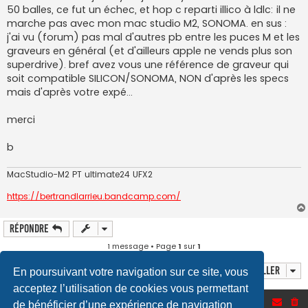
o
50 balles, ce fut un échec, et hop c reparti illico à ldlc: il ne
n
marche pas avec mon mac studio M2, SONOMA. en sus :
l
u
j'ai vu (forum) pas mal d'autres pb entre les puces M et les
graveurs en général (et d'ailleurs apple ne vends plus son
superdrive). bref avez vous une référence de graveur qui
soit compatible SILICON/SONOMA, NON d'après les specs
mais d'après votre expé...
merci
b
MacStudio-M2 PT ultimate24 UFX2
https://bertrandlarrieu.bandcamp.com/
Répondre
1 message • Page
1
sur
1
Aller
En poursuivant votre navigation sur ce site, vous
acceptez l’utilisation de cookies vous permettant
Accueil du forum
de bénéficier d’une expérience de navigation