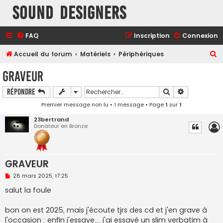
Sound Designers
FAQ
Inscription
Connexion
R
Accueil du forum
Matériels
Périphériques
e
GRAVEUR
c
Rechercher
Recherche a
Répondre
h
Premier message non lu
• 1 message • Page
1
sur
1
e
r
23bertrand
Donateur en Bronze
c
h
e
GRAVEUR
r
M
28 mars 2025, 17:25
e
s
salut la foule
s
a
g
bon on est 2025, mais j'écoute tjrs des cd et j'en grave à
e
l'occasion : enfin j'essaye.... j'ai essayé un slim verbatim à
n