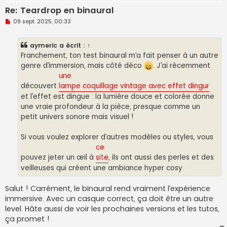
Re: Teardrop en binaural
M
09 sept. 2025, 00:33
e
s
s
aymeric
a écrit :
↑
a
g
Franchement, ton test binaural m’a fait penser à un autre
e
genre d’immersion, mais côté déco
. J’ai récemment
n
o
une
n
découvert
lampe coquillage vintage avec effet dingur
l
u
et l’effet est dingue : la lumière douce et colorée donne
une vraie profondeur à la pièce, presque comme un
petit univers sonore mais visuel !
Si vous voulez explorer d’autres modèles ou styles, vous
ce
pouvez jeter un œil à
site
, ils ont aussi des perles et des
veilleuses qui créent une ambiance hyper cosy.
Salut ! Carrément, le binaural rend vraiment l’expérience
immersive. Avec un casque correct, ça doit être un autre
level. Hâte aussi de voir les prochaines versions et les tutos,
ça promet !