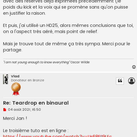
avec des réserves déjà exprimées précédemment (le
n
o
poids du kick et la voix qui se promène sans qu'on puisse
n
en justifier la raison.
l
u
Et puis, j'ai utilisé un HD25, alors mêmes conclusions que toi,
on a l'aspect très aéré, mais point de relief.
Mais je trouve tout de même ça très sympa. Merci pour le
partage.
"i am not young enough to know everything"
Oscar Wilde
Vlad
Donateur en Bronze
Re: Teardrop en binaural
M
04 août 2021, 16:50
e
s
Merci Jan !
s
a
g
Le troisième tuto est en ligne :
e
https://www.youtube.com/watch?v=Us68EI19LEc