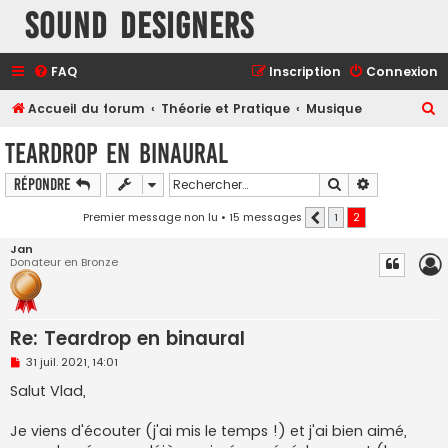
Sound Designers
FAQ
Inscription
Connexion
R
Accueil du forum
Théorie et Pratique
Musique
e
Teardrop en binaural
c
Rechercher
Recherche a
Répondre
h
e
Premier message non lu
• 15 messages
1
2
Précédent
r
Jan
Donateur en Bronze
c
h
e
Re: Teardrop en binaural
r
M
31 juil. 2021, 14:01
e
s
Salut Vlad,
s
a
g
Je viens d'écouter (j'ai mis le temps !) et j'ai bien aimé,
e