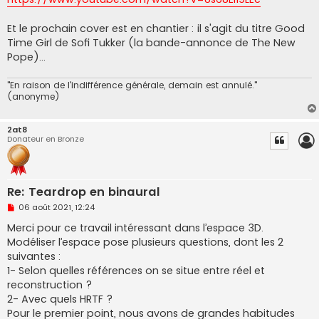
n
o
n
Et le prochain cover est en chantier : il s'agit du titre Good
l
u
Time Girl de Sofi Tukker (la bande-annonce de The New
Pope)...
"En raison de l'indifférence générale, demain est annulé."
(anonyme)
2at8
Donateur en Bronze
Re: Teardrop en binaural
M
06 août 2021, 12:24
e
s
Merci pour ce travail intéressant dans l’espace 3D.
s
Modéliser l’espace pose plusieurs questions, dont les 2
a
g
suivantes :
e
1- Selon quelles références on se situe entre réel et
n
o
reconstruction ?
n
2- Avec quels HRTF ?
l
u
Pour le premier point, nous avons de grandes habitudes