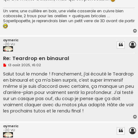
Un verre, une cuillère en bois, une vielle casserole en cuivre bien
cabossée, 2 trous pour les oreilles + quelques bricoles ...
Saperlipopette, je reprendrais bien un petit verre de 3D avant de partir
aymeric
-20 VU
Re: Teardrop en binaural
M
13 août 2025, 16:02
e
s
Salut tout le monde ! Franchement, j’ai écouté le Teardrop
s
en binaural et ça m’a bien surpris, c’est super immersif
a
g
même si je suis d’accord avec certains, ça manque un peu
e
d’arrière-plan pour vraiment sentir la profondeur. J’ai testé
n
o
sur un casque pas ouf, du coup je pense que ça doit
n
vraiment claquer avec du matos plus adapté. Hâte de voir
l
u
les prochains tutos et le rendu final !
aymeric
-20 VU