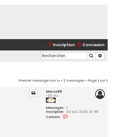
Inscription
Connexion
Rechercher
Recherche avancé
Premier message non lu
• 2 messages • Page
1
sur
1
Marco69
-20 VU
Messages :
1
Inscription :
02 oct. 2025, 10:46
C
Contact :
o
n
t
a
c