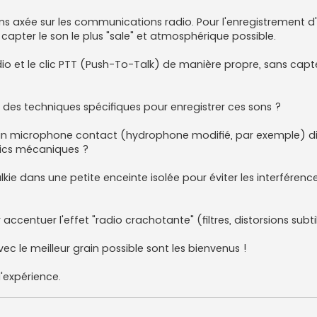
ons axée sur les communications radio. Pour l'enregistrement d'
capter le son le plus "sale" et atmosphérique possible.
adio et le clic PTT (Push-To-Talk) de manière propre, sans capt
é des techniques spécifiques pour enregistrer ces sons ?
 un microphone contact (hydrophone modifié, par exemple) di
 clics mécaniques ?
walkie dans une petite enceinte isolée pour éviter les interféren
accentuer l'effet "radio crachotante" (filtres, distorsions subti
vec le meilleur grain possible sont les bienvenus !
'expérience.