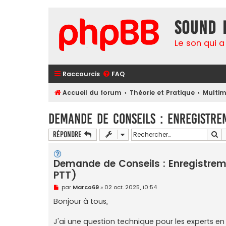
Sound 
Le son qui a
Raccourcis
FAQ
Accueil du forum
Théorie et Pratique
Multim
Demande de Conseils : Enregistrem
Re
Répondre
Demande de Conseils : Enregistreme
PTT)
M
par
Marco69
»
02 oct. 2025, 10:54
e
s
Bonjour à tous,
s
a
g
J'ai une question technique pour les experts en 
e