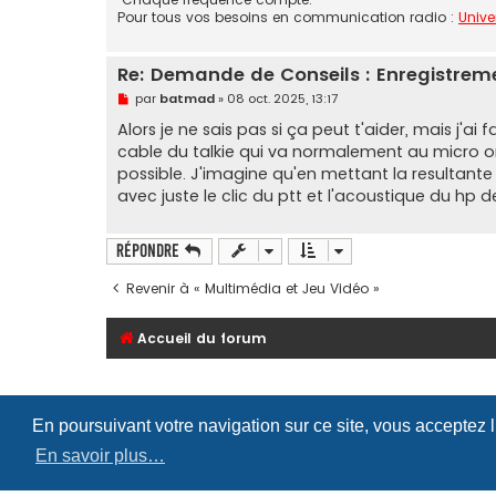
Pour tous vos besoins en communication radio :
Unive
Re: Demande de Conseils : Enregistreme
M
par
batmad
»
08 oct. 2025, 13:17
e
s
Alors je ne sais pas si ça peut t'aider, mais j'ai 
s
cable du talkie qui va normalement au micro oreil
a
g
possible. J'imagine qu'en mettant la resultante 
e
avec juste le clic du ptt et l'acoustique du hp de
n
o
n
l
Répondre
u
Revenir à « Multimédia et Jeu Vidéo »
Accueil du forum
En poursuivant votre navigation sur ce site, vous acceptez 
En savoir plus…