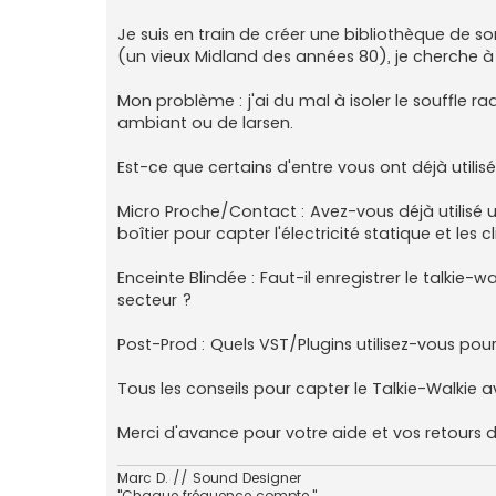
n
o
Je suis en train de créer une bibliothèque de s
n
(un vieux Midland des années 80), je cherche à 
l
u
Mon problème : j'ai du mal à isoler le souffle r
ambiant ou de larsen.
Est-ce que certains d'entre vous ont déjà utilis
Micro Proche/Contact : Avez-vous déjà utilisé
boîtier pour capter l'électricité statique et les
Enceinte Blindée : Faut-il enregistrer le talkie-
secteur ?
Post-Prod : Quels VST/Plugins utilisez-vous pour 
Tous les conseils pour capter le Talkie-Walkie a
Merci d'avance pour votre aide et vos retours d
Marc D. // Sound Designer
"Chaque fréquence compte."