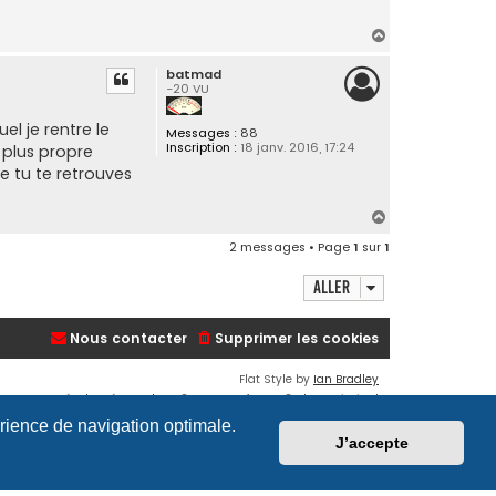
H
a
batmad
u
-20 VU
t
uel je rentre le
Messages :
88
Inscription :
18 janv. 2016, 17:24
a plus propre
e tu te retrouves
H
a
2 messages • Page
1
sur
1
u
t
Aller
Nous contacter
Supprimer les cookies
Flat Style by
Ian Bradley
Développé par
phpBB
® Forum Software © phpBB Limited
Traduction française officielle
©
Qiaeru
érience de navigation optimale.
Confidentialité
|
Conditions
J’accepte