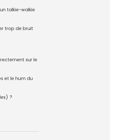
t
e
un talkie-walkie
r
M
a
r
c
er trop de bruit
o
6
9
rectement sur le
ces et le hum du
les) ?