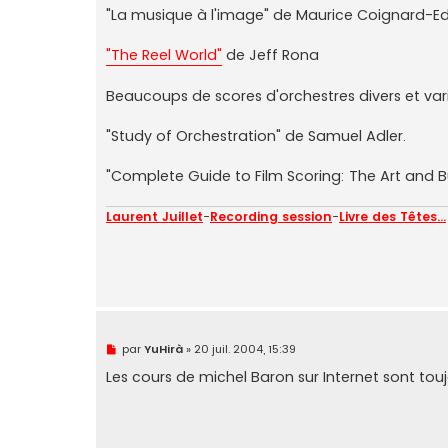
g
"La musique à l'image" de Maurice Coignard-Edi
e
n
o
"The Reel World"
de Jeff Rona
n
l
u
Beaucoups de scores d'orchestres divers et vari
"Study of Orchestration" de Samuel Adler.
"Complete Guide to Film Scoring: The Art and B
Laurent Juillet
-
Recording session
-
Livre des Têtes...
M
par
YuHirà
»
20 juil. 2004, 15:39
e
s
Les cours de michel Baron sur Internet sont to
s
a
g
e
n