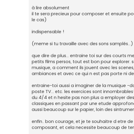
à lire absolument
il te sera precieux pour composer et ensuite pou
le cas)
indispensable !
(meme si tu travaille avec des sons samplés...)
que dire de plus... entraine toi sur des court
petits films persos, tout est bon pour explorer.
musique, a comment ils jouent avec les scenes, 
ambiances et avec ce qui n est pas porte ni dec
entraine-toi aussi a imaginer de la musique -da
poste TV... etc. les exercices sont innombrable
du 4/4 et n hesite pas non plus a employer de
classiques en passant par une etude approfon
aussi beaucoup sur le papier, loin des sintrumen
enfin.. bon courage, et je te souhaitre d etre de
composant, et cela necessite beaucoup de temp