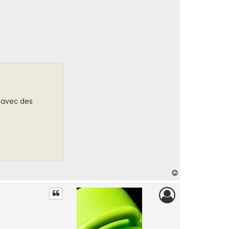
, avec des
H
a
u
t