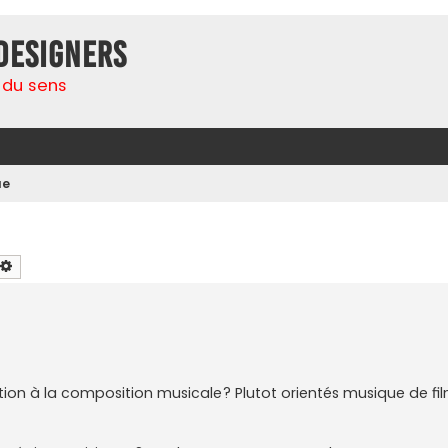
Designers
 du sens
ue
chercher
Recherche avancée
ation à la composition musicale? Plutot orientés musique de fi