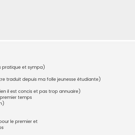
s pratique et sympa)
e traduit depuis ma folle jeunesse étudiante)
ien il est concis et pas trop annuaire)
n premier temps
n)
pour le premier et
ps