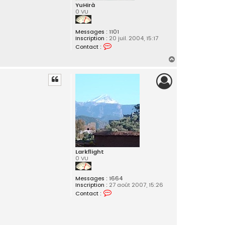
t
YuHirà
_
0 VU
J
u
i
Messages :
1101
l
Inscription :
20 juil. 2004, 15:17
l
C
Contact :
e
o
t
n
H
t
a
a
c
u
t
t
e
r
Y
u
H
i
r
à
Larkflight
0 VU
Messages :
1664
Inscription :
27 août 2007, 15:26
C
Contact :
o
n
t
a
c