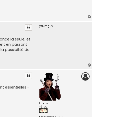
H
a
yaumguy
u
t
ance la seule, et
ment en passant
la possibilité de
H
a
u
t
t essentielles -
Lµkas
-5 VU
Messages :
386