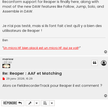
o
Reconform support for Reaper is finally here, along with
n
most of the new DAW features like Follow, Jump, Solo, and
l
u
Assemble in DAW.
Je n’ai pas testé, mais si ils l’ont fait c’est qu’il y a bien des
utilisateurs de Reaper !
Ben
"
Un micro HF bien placé est un micro HF qui se voit
!"
mariow
-20 VU
Re: Reaper : AAF et Matching
M
29 janv. 2026, 15:29
e
s
Alors ce FieldrecorderTrack pour Reaper il est comment ?
s
a
g
e
n
Répondre
o
n