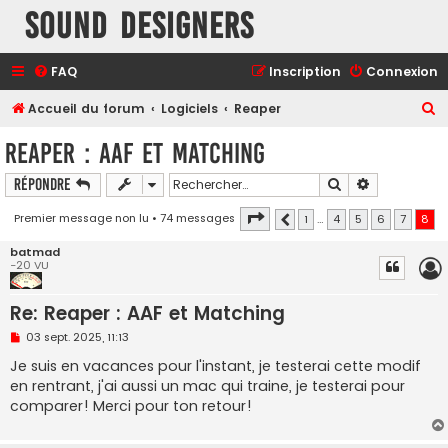
Sound Designers
FAQ
Inscription
Connexion
R
Accueil du forum
Logiciels
Reaper
e
Reaper : AAF et Matching
c
Rechercher
Recherche a
Répondre
h
e
Page
8
sur
8
Premier message non lu
• 74 messages
1
…
4
5
6
7
8
Précédent
r
batmad
c
-20 VU
h
Re: Reaper : AAF et Matching
e
M
03 sept. 2025, 11:13
r
e
s
Je suis en vacances pour l'instant, je testerai cette modif
s
en rentrant, j'ai aussi un mac qui traine, je testerai pour
a
g
comparer! Merci pour ton retour!
e
n
o