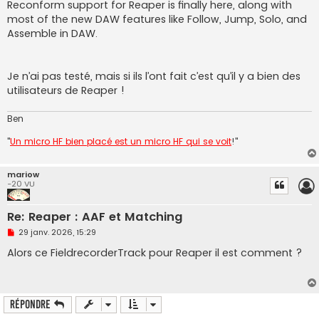
o
Reconform support for Reaper is finally here, along with
n
most of the new DAW features like Follow, Jump, Solo, and
l
u
Assemble in DAW.
Je n’ai pas testé, mais si ils l’ont fait c’est qu’il y a bien des
utilisateurs de Reaper !
Ben
"
Un micro HF bien placé est un micro HF qui se voit
!"
mariow
-20 VU
Re: Reaper : AAF et Matching
M
29 janv. 2026, 15:29
e
s
Alors ce FieldrecorderTrack pour Reaper il est comment ?
s
a
g
e
n
Répondre
o
n