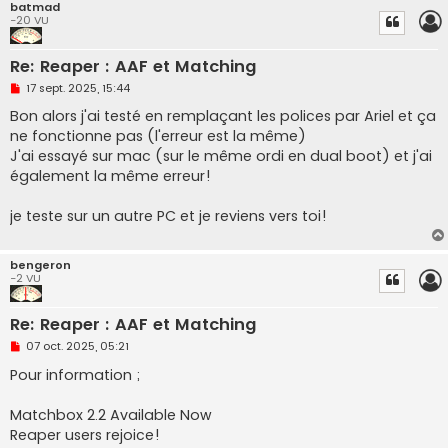
n
batmad
l
-20 VU
u
Re: Reaper : AAF et Matching
M
17 sept. 2025, 15:44
e
s
Bon alors j'ai testé en remplaçant les polices par Ariel et ça
s
ne fonctionne pas (l'erreur est la même)
a
g
J'ai essayé sur mac (sur le même ordi en dual boot) et j'ai
e
également la même erreur!
n
o
n
je teste sur un autre PC et je reviens vers toi!
l
u
bengeron
-2 VU
Re: Reaper : AAF et Matching
M
07 oct. 2025, 05:21
e
s
Pour information ;
s
a
g
Matchbox 2.2 Available Now
e
Reaper users rejoice!
n