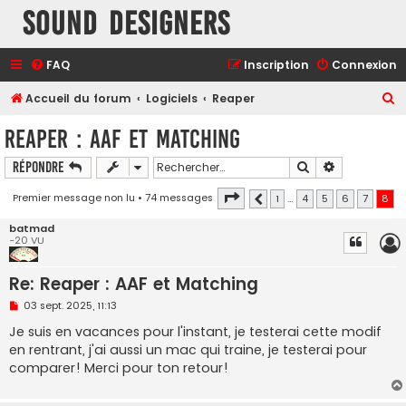
Sound Designers
FAQ
Inscription
Connexion
R
Accueil du forum
Logiciels
Reaper
e
Reaper : AAF et Matching
c
Rechercher
Recherche a
Répondre
h
e
Page
8
sur
8
Premier message non lu
• 74 messages
1
…
4
5
6
7
8
Précédent
r
batmad
c
-20 VU
h
Re: Reaper : AAF et Matching
e
M
03 sept. 2025, 11:13
r
e
s
Je suis en vacances pour l'instant, je testerai cette modif
s
en rentrant, j'ai aussi un mac qui traine, je testerai pour
a
g
comparer! Merci pour ton retour!
e
n
o