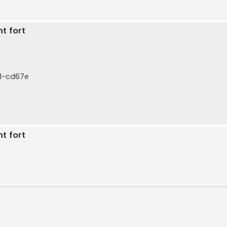
t fort
rel-cd67e
t fort