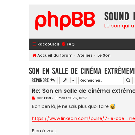
Sound 
Le son qui a
Raccourcis
FAQ
Accueil du forum
Ateliers
Le Son
Son en salle de cinéma extrêmem
Re
Répondre
Re: Son en salle de cinéma extrêm
M
par
TOS
»
19 mars 2026, 10:23
e
s
Bon ben là, je ne sais plus quoi faire
s
a
g
https://www.linkedin.com/pulse/7-le-coe ... rr
e
n
o
Bien à vous
n