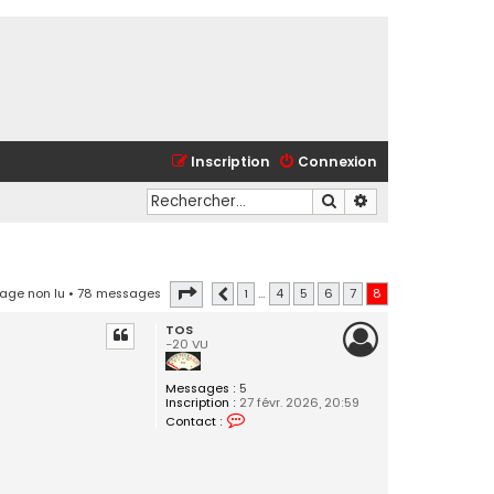
Inscription
Connexion
Rechercher
Recherche avancé
Page
8
sur
8
age non lu
• 78 messages
1
…
4
5
6
7
8
Précédent
TOS
-20 VU
Messages :
5
Inscription :
27 févr. 2026, 20:59
C
Contact :
o
n
t
a
c