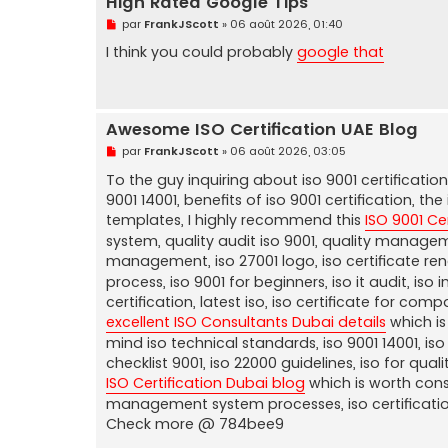
High Rated Google Tips
u
M
par
FrankJScott
»
06 août 2026, 01:40
e
s
I think you could probably
google that
s
a
g
e
n
Awesome ISO Certification UAE Blog
o
n
M
par
FrankJScott
»
06 août 2026, 03:05
l
e
u
s
To the guy inquiring about iso 9001 certification
s
9001 14001, benefits of iso 9001 certification, t
a
g
templates, I highly recommend this
ISO 9001 Ce
e
system, quality audit iso 9001, quality managemen
n
o
management, iso 27001 logo, iso certificate ren
n
process, iso 9001 for beginners, iso it audit, iso 
l
u
certification, latest iso, iso certificate for co
excellent ISO Consultants Dubai details
which is
mind iso technical standards, iso 9001 14001, is
checklist 9001, iso 22000 guidelines, iso for qua
ISO Certification Dubai blog
which is worth consi
management system processes, iso certificatio
Check more @ 784bee9