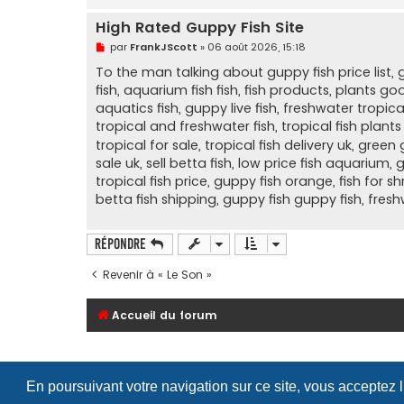
High Rated Guppy Fish Site
M
par
FrankJScott
»
06 août 2026, 15:18
e
s
To the man talking about guppy fish price list, gu
s
fish, aquarium fish fish, fish products, plants g
a
g
aquatics fish, guppy live fish, freshwater tropica
e
tropical and freshwater fish, tropical fish plant
n
o
tropical for sale, tropical fish delivery uk, gre
n
sale uk, sell betta fish, low price fish aquarium,
l
u
tropical fish price, guppy fish orange, fish for s
betta fish shipping, guppy fish guppy fish, fres
Répondre
Revenir à « Le Son »
Accueil du forum
En poursuivant votre navigation sur ce site, vous acceptez 