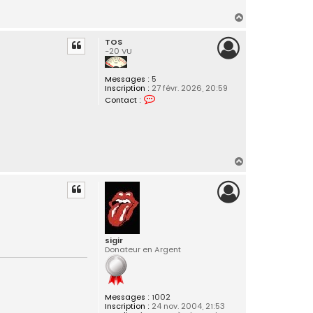
t
e
H
r
a
T
O
TOS
u
S
-20 VU
t
Messages :
5
Inscription :
27 févr. 2026, 20:59
C
Contact :
o
n
t
a
c
t
e
H
r
a
T
u
O
S
t
sigir
Donateur en Argent
Messages :
1002
Inscription :
24 nov. 2004, 21:53