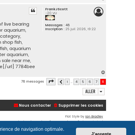
a
FrankJScott
u
-20 VU
t
of live bearing
Messages :
48
Inscription :
25 juil. 2026, 19:22
for aquarium,
h category,
h shop fish,
 fish, aquarium
water aquarium,
sh sale near me,
ite[/url] 7784bee
H
a
Page
8
sur
8
78 messages
1
…
4
5
6
7
8
Précédent
u
t
Aller
Nous contacter
Supprimer les cookies
Flat Style by
Ian Bradley
Développé par
phpBB
® Forum Software © phpBB Limited
Traduction française officielle
©
Qiaeru
érience de navigation optimale.
Confidentialité
|
Conditions
J’accepte