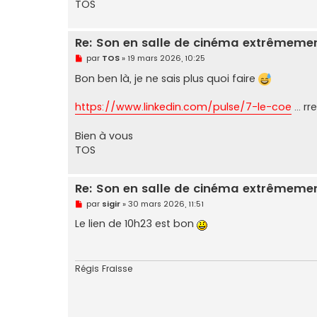
TOS
l
u
Re: Son en salle de cinéma extrêmemen
M
par
TOS
»
19 mars 2026, 10:25
e
s
Bon ben là, je ne sais plus quoi faire
s
a
g
https://www.linkedin.com/pulse/7-le-coe
... r
e
n
o
Bien à vous
n
TOS
l
u
Re: Son en salle de cinéma extrêmemen
M
par
sigir
»
30 mars 2026, 11:51
e
s
Le lien de 10h23 est bon
s
a
g
e
n
Régis Fraisse
o
n
l
u