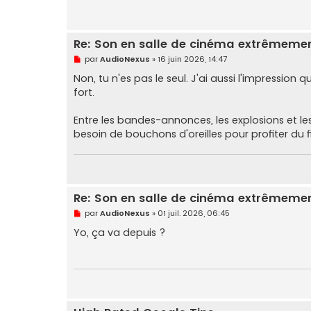
Re: Son en salle de cinéma extrêmemen
M
par
AudioNexus
»
16 juin 2026, 14:47
e
s
Non, tu n'es pas le seul. J'ai aussi l'impression
s
fort.
a
g
e
Entre les bandes-annonces, les explosions et l
n
o
besoin de bouchons d'oreilles pour profiter du fi
n
l
u
Re: Son en salle de cinéma extrêmemen
M
par
AudioNexus
»
01 juil. 2026, 06:45
e
s
Yo, ça va depuis ?
s
a
g
e
n
o
n
l