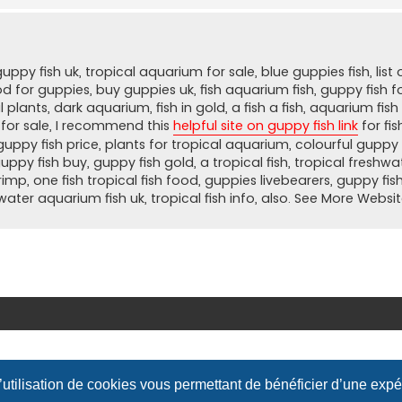
ppy fish uk, tropical aquarium for sale, blue guppies fish, list 
ood for guppies, buy guppies uk, fish aquarium fish, guppy fish 
l plants, dark aquarium, fish in gold, a fish a fish, aquarium fis
s for sale, I recommend this
helpful site on guppy fish link
for fis
en guppy fish price, plants for tropical aquarium, colourful guppy
 guppy fish buy, guppy fish gold, a tropical fish, tropical fresh
hrimp, one fish tropical fish food, guppies livebearers, guppy fi
hwater aquarium fish uk, tropical fish info, also. See More Webs
l’utilisation de cookies vous permettant de bénéficier d’une exp