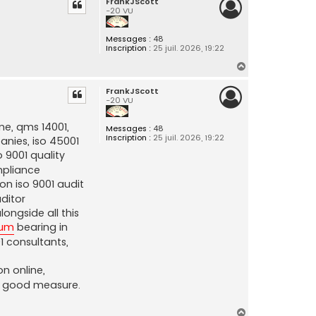
FrankJScott
u
e
-20 VU
r
t
A
u
Messages :
48
d
Inscription :
25 juil. 2026, 19:22
i
o
H
N
e
a
x
FrankJScott
u
u
-20 VU
t
s
ine, qms 14001,
Messages :
48
Inscription :
25 juil. 2026, 19:22
panies, iso 45001
o 9001 quality
ompliance
on iso 9001 audit
uditor
longside all this
rum
bearing in
1 consultants,
on online,
 good measure.
H