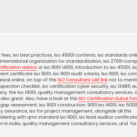
 fees, iso best practices, iso 45001 contents, iso standards onl
he international organization for standardization, iso 27001 com
rtification advice
or iso 9001 14001, introduction to iso 45001, is
t certificate iso 9001, iso 9001 audit criteria, 1so 9001, iso c
ewal online, on top of this
ISO Consultant UAE link
not to menti
inspection checklist, iso certification cyber security, iso 13485 a
mpany, the iso 14001, quality management consultancy services, a
 also great. Also, have a look at this
ISO Certification Dubai fo
o gap assessment, iso 9001 construction, 9001 iso 14001, iso 5000
lity assurance, iso for project management, alongside all this
dering with qms standard iso 9001, iso lead auditor certificati
n in india, quality management consultancy services, and
for