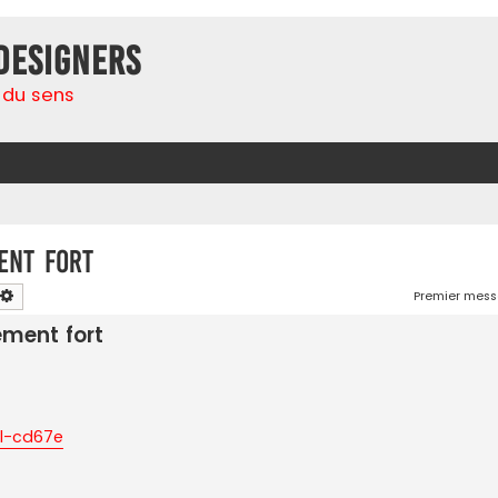
Designers
 du sens
ent fort
chercher
Recherche avancée
Premier mess
ement fort
el-cd67e