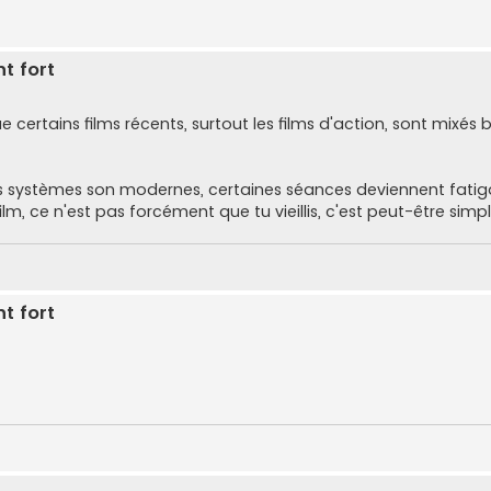
t fort
 que certains films récents, surtout les films d'action, sont mixé
es systèmes son modernes, certaines séances deviennent fatiga
lm, ce n'est pas forcément que tu vieillis, c'est peut-être simp
t fort