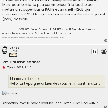
Mais, pour le mix, tu peu commencer à la louche par
mettre un coupe-bas à 150Hz et un shelf -12dB qui
commence à 250Hz .. ça te donnera une idée de ce qui est
(pas) possible.
__________TO9, GBF, Platine Teppaz, HR624, HD25, Live 8, SoundForge9, micros,
oreilles, bouche, bouchons d'oreille, femme, fille, extincteur...
Tiens, c'est marrant, vous arrivez à lire aussi petit que ça ? Ouai... tricheur, c'est le zoom, la loupe, le copier-coller, ou le grand écran je sais pas...
GonZo_
-5 VU
Re: Douche sonore
M
17 janv. 2022, 22:19
e
s
s
Foxp2
a écrit :
↑
a
g
Hello, tu t'epargnerai bien des souci en mixant "in situ" .
e
n
o
n
l
u
Animation lover, B-movie producer and Cereal Killer. Deal with it.