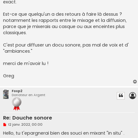
exact.
l
u
Est-ce que quelqu'un a des retours à faire là dessus ?
notamment les rapports entre le mixage et la diffusion,
parce que je mixerais au casque ou aux enceintes plus
classiques.
C'est pour diffuser un docu sonore, pas mal de voix et d'
"ambiances."
merci de m'avoir lu !
Greg
Foxp2
Donateur en Argent
Re: Douche sonore
M
12 janv. 2022, 00:00
e
s
Hello, tu t'epargnerai bien des souci en mixant "in situ" .
s