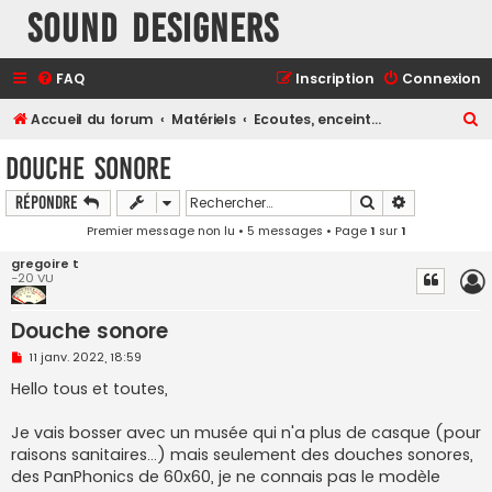
Sound Designers
FAQ
Inscription
Connexion
R
Accueil du forum
Matériels
Ecoutes, enceintes, monitoring
e
Douche sonore
c
Rechercher
Recherche a
Répondre
h
Premier message non lu
• 5 messages • Page
1
sur
1
e
r
gregoire t
-20 VU
c
h
Douche sonore
e
M
11 janv. 2022, 18:59
e
r
s
Hello tous et toutes,
s
a
g
Je vais bosser avec un musée qui n'a plus de casque (pour
e
raisons sanitaires...) mais seulement des douches sonores,
n
o
des PanPhonics de 60x60, je ne connais pas le modèle
n