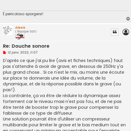
a
g
e
n
Ê pericoloso sporgersi!
o
n
l
Alexis
u
L'équipe SDO
Re: Douche sonore
M
12 janv. 2022, 11:07
e
s
D'après ce que j'ai pu lire (avis et fiches techniques) faut
s
pas s'attendre à avoir de grave, en dessous de 250Hz y'a
a
g
plus grand chose... Si ce n'est le mix, au moins une écoute
e
sur place te donnerais une idée du volume, de la
n
o
dynamique, et de la réponse possible dans le grave (ou
n
pas!).
l
u
La contrainte, ça va être de réduire la dynamique assez
fortement car le niveau maxi n'est pas fou, et de ne pas
être tenté de booster trop le grave pour compenser la
faiblesse de ce type de diffuseur.
Une solution pourrait être d'utiliser un compresseur
multibande pour limiter le grave et le bas medium tout en
en conservant un minimum acceptable pour l'enceinte.