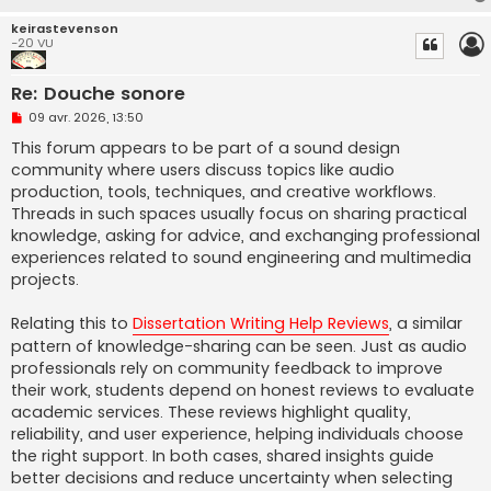
keirastevenson
-20 VU
Re: Douche sonore
M
09 avr. 2026, 13:50
e
s
This forum appears to be part of a sound design
s
community where users discuss topics like audio
a
g
production, tools, techniques, and creative workflows.
e
Threads in such spaces usually focus on sharing practical
n
o
knowledge, asking for advice, and exchanging professional
n
experiences related to sound engineering and multimedia
l
u
projects.
Relating this to
Dissertation Writing Help Reviews
, a similar
pattern of knowledge-sharing can be seen. Just as audio
professionals rely on community feedback to improve
their work, students depend on honest reviews to evaluate
academic services. These reviews highlight quality,
reliability, and user experience, helping individuals choose
the right support. In both cases, shared insights guide
better decisions and reduce uncertainty when selecting