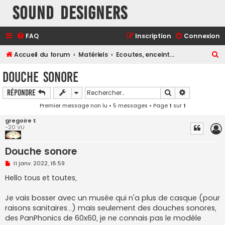
Sound Designers
FAQ
Inscription
Connexion
R
Accueil du forum
Matériels
Ecoutes, enceintes, monitoring
e
Douche sonore
c
Rechercher
Recherche a
Répondre
h
Premier message non lu
• 5 messages • Page
1
sur
1
e
r
gregoire t
-20 VU
c
h
Douche sonore
e
M
11 janv. 2022, 18:59
e
r
s
Hello tous et toutes,
s
a
g
Je vais bosser avec un musée qui n'a plus de casque (pour
e
raisons sanitaires...) mais seulement des douches sonores,
n
o
des PanPhonics de 60x60, je ne connais pas le modèle
n