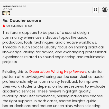
keirastevenson
-20 VU
Re: Douche sonore
M
09 avr. 2026, 13:50
e
s
This forum appears to be part of a sound design
s
community where users discuss topics like audio
a
g
production, tools, techniques, and creative workflows.
e
Threads in such spaces usually focus on sharing practical
n
o
knowledge, asking for advice, and exchanging professional
n
experiences related to sound engineering and multimedia
l
u
projects.
Relating this to
Dissertation Writing Help Reviews
, a similar
pattern of knowledge-sharing can be seen. Just as audio
professionals rely on community feedback to improve
their work, students depend on honest reviews to evaluate
academic services. These reviews highlight quality,
reliability, and user experience, helping individuals choose
the right support. In both cases, shared insights guide
better decisions and reduce uncertainty when selecting