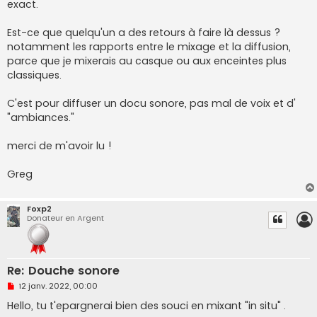
exact.
l
u
Est-ce que quelqu'un a des retours à faire là dessus ?
notamment les rapports entre le mixage et la diffusion,
parce que je mixerais au casque ou aux enceintes plus
classiques.
C'est pour diffuser un docu sonore, pas mal de voix et d'
"ambiances."
merci de m'avoir lu !
Greg
Foxp2
Donateur en Argent
Re: Douche sonore
M
12 janv. 2022, 00:00
e
s
Hello, tu t'epargnerai bien des souci en mixant "in situ" .
s