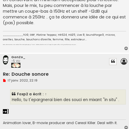
Mais, pour le mix, tu peu commencer à la louche par
mettre un coupe-bas à 150Hz et un shelf -12dB qui
commence à 250Hz .. ça te donnera une idée de ce qui est
(pas) possible.
__________TO9, GBF, Platine Teppaz, HR624, HD25, Live 8, SoundForge9, micros,
oreilles, bouche, bouchons d'oreille, femme, fille, extincteur...
Tiens, c'est marrant, vous arrivez à lire aussi petit que ça ? Ouai... tricheur, c'est le zoom, la loupe, le copier-coller, ou le grand écran je sais pas...
GonZo_
-5 VU
Re: Douche sonore
M
17 janv. 2022, 22:19
e
s
s
Foxp2
a écrit :
↑
a
g
Hello, tu t'epargnerai bien des souci en mixant "in situ" .
e
n
o
n
l
u
Animation lover, B-movie producer and Cereal Killer. Deal with it.