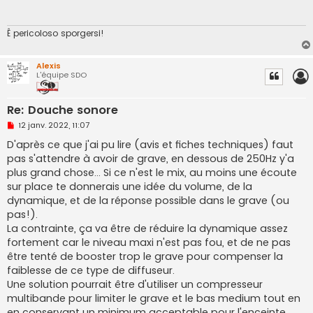
a
g
e
n
Ê pericoloso sporgersi!
o
n
l
Alexis
u
L'équipe SDO
Re: Douche sonore
M
12 janv. 2022, 11:07
e
s
D'après ce que j'ai pu lire (avis et fiches techniques) faut
s
pas s'attendre à avoir de grave, en dessous de 250Hz y'a
a
g
plus grand chose... Si ce n'est le mix, au moins une écoute
e
sur place te donnerais une idée du volume, de la
n
o
dynamique, et de la réponse possible dans le grave (ou
n
pas!).
l
u
La contrainte, ça va être de réduire la dynamique assez
fortement car le niveau maxi n'est pas fou, et de ne pas
être tenté de booster trop le grave pour compenser la
faiblesse de ce type de diffuseur.
Une solution pourrait être d'utiliser un compresseur
multibande pour limiter le grave et le bas medium tout en
en conservant un minimum acceptable pour l'enceinte.