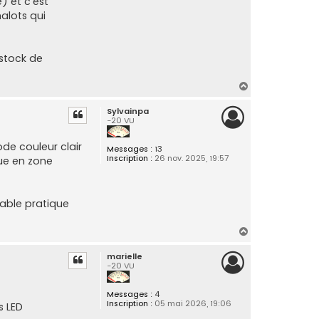
) et c'est
alots qui
 stock de
H
a
Sylvainpa
u
-20 VU
t
ode couleur clair
Messages :
13
Inscription :
26 nov. 2025, 19:57
que en zone
table pratique
H
a
marielle
u
-20 VU
t
Messages :
4
Inscription :
05 mai 2026, 19:06
s LED