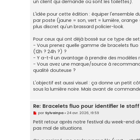
un client qui demande où sont les toilettes).
l
u
L'idée pour cette édition : équiper l'ensemble 
par poste (jaune = son, vert = lumière, orange = 
plus discret qu'un brassard policier-look.
Pour ceux qui ont déjà bossé sur ce type de set
- Vous prenez quelle gamme de bracelets fluo ?
(12h ? 24h ?) ?
- Y a-t-il un avantage à prendre des modèles re
- Vous avez une marque/source à recommander
qualité douteuse ?
L'objectif est aussi visuel : ça donne un petit cô
sous la lumière noire. Mais avant de commander 
Re: Bracelets fluo pour identifier le staf
M
par
Sylvainpa
»
24 avr. 2026, 19:59
e
s
Petit retour après notre festival du week-end de
s
pas mal de situations.
a
g
e