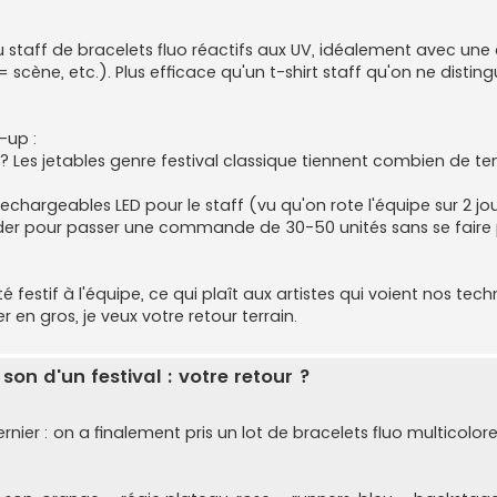
du staff de bracelets fluo réactifs aux UV, idéalement avec une
scène, etc.). Plus efficace qu'un t-shirt staff qu'on ne disting
-up :
 Les jetables genre festival classique tiennent combien de t
chargeables LED pour le staff (vu qu'on rote l'équipe sur 2 jo
 pour passer une commande de 30-50 unités sans se faire p
té festif à l'équipe, ce qui plaît aux artistes qui voient nos tech
en gros, je veux votre retour terrain.
f son d'un festival : votre retour ?
rnier : on a finalement pris un lot de bracelets fluo multicolor