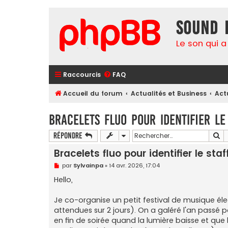
Sound 
Le son qui a
Raccourcis
FAQ
Accueil du forum
Actualités et Business
Act
Bracelets fluo pour identifier le
Re
Répondre
Bracelets fluo pour identifier le staf
M
par
Sylvainpa
»
14 avr. 2026, 17:04
e
s
Hello,
s
a
g
Je co-organise un petit festival de musique éle
e
attendues sur 2 jours). On a galéré l'an passé p
n
o
en fin de soirée quand la lumière baisse et que l
n