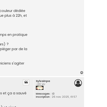
 couleur dédiée
ue plus à 22h, et
emps en pratique
urs) ?
iéger par de la
niciens s'agiter
H
a
Sylvainpa
u
-20 VU
t
es et ça a sauvé
Messages :
13
Inscription :
26 nov. 2025, 19:57