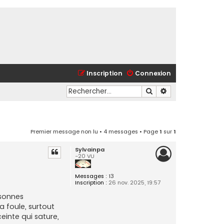
Inscription
Connexion
Rechercher
Recherche avancé
Premier message non lu
• 4 messages • Page
1
sur
1
Sylvainpa
-20 VU
Messages :
13
Inscription :
26 nov. 2025, 19:57
rsonnes
a foule, surtout
ceinte qui sature,