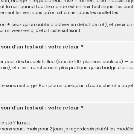
 son, orange = régie plateau, rose = runners, bleu = backstage
ut la nuit quand tout le monde est en noir technique. Les cach
ment les vert sans qu'on ait à crier dans les oreillettes.
tion + ceux qu'on oublie d'activer en début de rot), et avoir un
 un week-end, c'était juste suffisant.
f son d'un festival : votre retour ?
pter pour des bracelets fluo (lots de 100, plusieurs couleurs) — c
errain), et c'est franchement plus pratique qu'un badge classi
lète sans recharge. Bon plan si quelqu'un d'autre cherche du je
f son d'un festival : votre retour ?
 staff la nuit.
e sans souci, mais pour 2 jours je regarderais plutôt les modèle