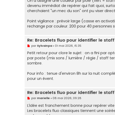
On a assigné une couleur par pôle (vert = staff
n
o
devenu immédiat de repérer qui fait quoi, surto
n
cherchaient "un mec du son" ont pu viser directe
l
u
Point vigilance : prévoir large (casse en activa
rechange par couleur. 200 pour 40 personnes sur
Re: Bracelets fluo pour identifier le staf
M
par
Sylvainpa
»
01 mai 2026, 15:35
e
s
Petit retour pour clore le sujet : on a fini par o
s
par poste (mix sons / lumière / régie / staff t
a
g
sombre.
e
n
o
Pour info : tenue d'environ 8h sur la nuit comp
n
pour un évent.
l
u
Re: Bracelets fluo pour identifier le staf
M
par
marielle
»
08 mai 2026, 09:28
e
s
L’idée est franchement bonne pour repérer vite le
s
Les bracelets fluo classiques tiennent une soiré
a
g