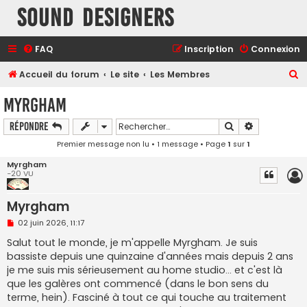
Sound Designers
FAQ
Inscription
Connexion
R
Accueil du forum
Le site
Les Membres
e
Myrgham
c
Rechercher
Recherche a
Répondre
h
Premier message non lu
• 1 message • Page
1
sur
1
e
r
Myrgham
-20 VU
c
h
Myrgham
e
M
02 juin 2026, 11:17
e
r
s
Salut tout le monde, je m'appelle Myrgham. Je suis
s
bassiste depuis une quinzaine d'années mais depuis 2 ans
a
g
je me suis mis sérieusement au home studio... et c'est là
e
que les galères ont commencé (dans le bon sens du
n
o
terme, hein). Fasciné à tout ce qui touche au traitement
n