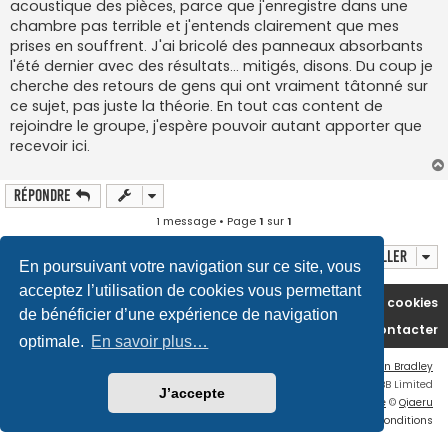
acoustique des pièces, parce que j'enregistre dans une
l
u
chambre pas terrible et j'entends clairement que mes
prises en souffrent. J'ai bricolé des panneaux absorbants
l'été dernier avec des résultats... mitigés, disons. Du coup je
cherche des retours de gens qui ont vraiment tâtonné sur
ce sujet, pas juste la théorie. En tout cas content de
rejoindre le groupe, j'espère pouvoir autant apporter que
recevoir ici.
Répondre
1 message • Page
1
sur
1
Aller
En poursuivant votre navigation sur ce site, vous
acceptez l’utilisation de cookies vous permettant
Accueil du forum
Supprimer les cookies
de bénéficier d’une expérience de navigation
Nous contacter
optimale.
En savoir plus…
Flat Style by
Ian Bradley
Développé par
phpBB
® Forum Software © phpBB Limited
J’accepte
Traduction française officielle
©
Qiaeru
Confidentialité
|
Conditions