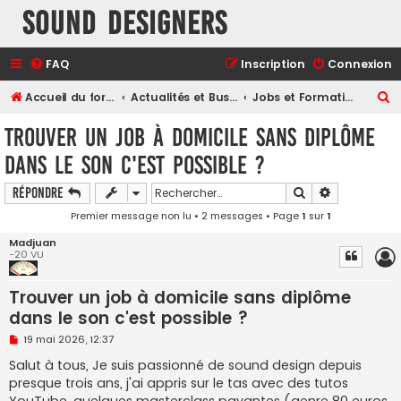
Sound Designers
FAQ
Inscription
Connexion
R
Accueil du forum
Actualités et Business
Jobs et Formations
e
Trouver un job à domicile sans diplôme
c
dans le son c'est possible ?
h
e
Rechercher
Recherche a
Répondre
r
Premier message non lu
• 2 messages • Page
1
sur
1
c
Madjuan
-20 VU
h
e
Trouver un job à domicile sans diplôme
r
dans le son c'est possible ?
M
19 mai 2026, 12:37
e
s
Salut à tous, Je suis passionné de sound design depuis
s
presque trois ans, j'ai appris sur le tas avec des tutos
a
g
YouTube, quelques masterclass payantes (genre 80 euros