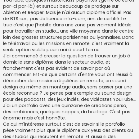
e
par-ci par-là) et surtout beaucoup de pratique sur
n
o
Ableton et Reaper. Mais je n'ai aucun diplôme officiel. Pas
n
de BTS son, pas de licence info-com, rien de certifié. Le
l
u
truc c'est que j'habite dans une zone pas vraiment idéale
pour travailler en studio... une ville moyenne dans le centre,
loin des grosses structures parisiennes ou lyonnaises. Donc
le télétravail ou les missions en remote, c'est vraiment la
seule option viable pour moi à court terme.
J'ai commencé à creuser la question de trouver un job à
domicile sans diplôme dans le secteur audio, et
franchement c'est pas évident de savoir par où
commencer. Est-ce que certains d'entre vous ont réussi à
décrocher des missions régulières en remote, en sound
design ou même en montage audio, sans passer par une
école reconnue ? Je pense par exemple au sound design
pour des podcasts, des jeux indés, des vidéastes YouTube...
J'ai un portfolio avec une quinzaine de créations perso,
des ambiances, quelques nappes, du bruitage. C'est pas
énorme mais c'est honnête.
Ce qui m'intéresse surtout c'est de savoir si le portfolio
pèse vraiment plus que le diplôme aux yeux des clients ou
des studios qui recrutent en remote. Et aussi si des