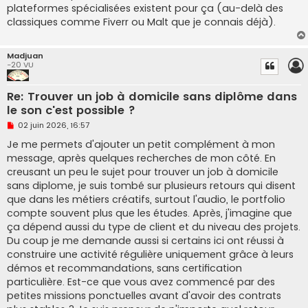
plateformes spécialisées existent pour ça (au-delà des
classiques comme Fiverr ou Malt que je connais déjà).
Madjuan
-20 VU
Re: Trouver un job à domicile sans diplôme dans
le son c'est possible ?
M
02 juin 2026, 16:57
e
s
Je me permets d'ajouter un petit complément à mon
s
message, après quelques recherches de mon côté. En
a
g
creusant un peu le sujet pour trouver un job à domicile
e
sans diplome, je suis tombé sur plusieurs retours qui disent
n
o
que dans les métiers créatifs, surtout l'audio, le portfolio
n
compte souvent plus que les études. Après, j'imagine que
l
u
ça dépend aussi du type de client et du niveau des projets.
Du coup je me demande aussi si certains ici ont réussi à
construire une activité régulière uniquement grâce à leurs
démos et recommandations, sans certification
particulière. Est-ce que vous avez commencé par des
petites missions ponctuelles avant d'avoir des contrats