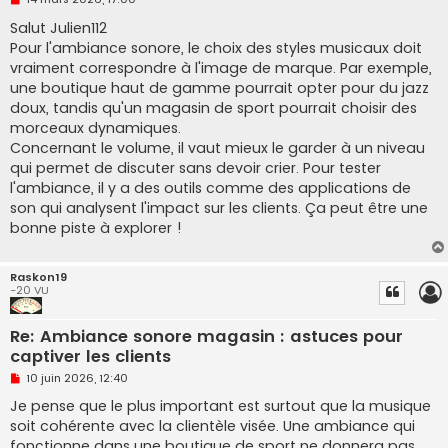
e
s
Salut Julien112
s
Pour l'ambiance sonore, le choix des styles musicaux doit
a
g
vraiment correspondre à l'image de marque. Par exemple,
e
une boutique haut de gamme pourrait opter pour du jazz
n
o
doux, tandis qu'un magasin de sport pourrait choisir des
n
morceaux dynamiques.
l
u
Concernant le volume, il vaut mieux le garder à un niveau
qui permet de discuter sans devoir crier. Pour tester
l'ambiance, il y a des outils comme des applications de
son qui analysent l'impact sur les clients. Ça peut être une
bonne piste à explorer !
Raskon19
-20 VU
Re: Ambiance sonore magasin : astuces pour
captiver les clients
M
10 juin 2026, 12:40
e
s
Je pense que le plus important est surtout que la musique
s
soit cohérente avec la clientèle visée. Une ambiance qui
a
g
fonctionne dans une boutique de sport ne donnera pas