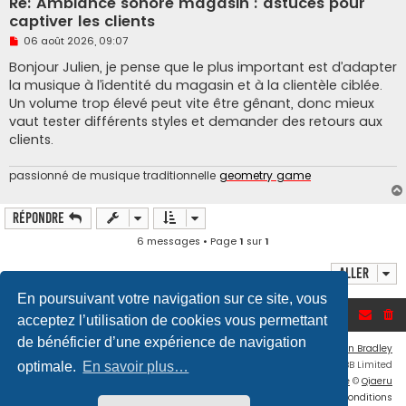
Re: Ambiance sonore magasin : astuces pour
captiver les clients
M
06 août 2026, 09:07
e
s
Bonjour Julien, je pense que le plus important est d’adapter
s
la musique à l’identité du magasin et à la clientèle ciblée.
a
g
Un volume trop élevé peut vite être gênant, donc mieux
e
vaut tester différents styles et demander des retours aux
n
o
clients.
n
l
u
passionné de musique traditionnelle
geometry game
Répondre
6 messages • Page
1
sur
1
Aller
En poursuivant votre navigation sur ce site, vous
Accueil du forum
acceptez l’utilisation de cookies vous permettant
de bénéficier d’une expérience de navigation
Flat Style by
Ian Bradley
Développé par
phpBB
® Forum Software © phpBB Limited
optimale.
En savoir plus…
Traduction française officielle
©
Qiaeru
Confidentialité
|
Conditions