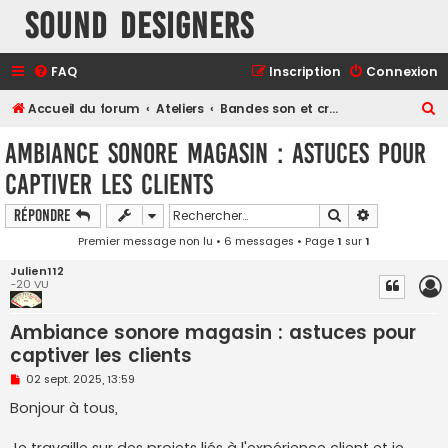
Sound Designers
FAQ
Inscription
Connexion
R
Accueil du forum
Ateliers
Bandes son et créations sonores
e
Ambiance sonore magasin : astuces pour
c
captiver les clients
h
e
Rechercher
Recherche a
Répondre
r
Premier message non lu
• 6 messages • Page
1
sur
1
c
Julien112
-20 VU
h
e
Ambiance sonore magasin : astuces pour
r
captiver les clients
M
02 sept. 2025, 13:59
e
s
Bonjour à tous,
s
a
g
Je travaille sur des projets liés à l'expérience client et je