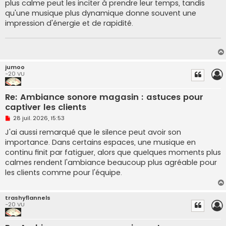
g
plus calme peut les inciter à prendre leur temps, tandis
e
qu'une musique plus dynamique donne souvent une
n
o
impression d'énergie et de rapidité.
n
l
u
jumoo
-20 VU
Re: Ambiance sonore magasin : astuces pour
captiver les clients
M
28 juil. 2026, 15:53
e
s
J'ai aussi remarqué que le silence peut avoir son
s
importance. Dans certains espaces, une musique en
a
g
continu finit par fatiguer, alors que quelques moments plus
e
calmes rendent l'ambiance beaucoup plus agréable pour
n
o
les clients comme pour l'équipe.
n
l
u
trashyflannels
-20 VU