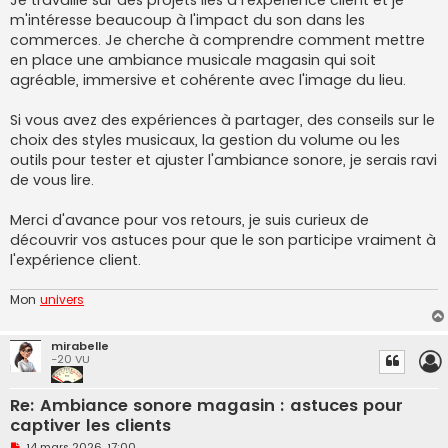
e
m'intéresse beaucoup à l'impact du son dans les
n
o
commerces. Je cherche à comprendre comment mettre
n
en place une ambiance musicale magasin qui soit
l
u
agréable, immersive et cohérente avec l'image du lieu.
Si vous avez des expériences à partager, des conseils sur le
choix des styles musicaux, la gestion du volume ou les
outils pour tester et ajuster l'ambiance sonore, je serais ravi
de vous lire.
Merci d'avance pour vos retours, je suis curieux de
découvrir vos astuces pour que le son participe vraiment à
l'expérience client.
Mon
univers
mirabelle
-20 VU
Re: Ambiance sonore magasin : astuces pour
captiver les clients
M
14 mars 2026, 17:00