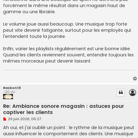
e
forcément le même résultat dans un magasin haut de
n
o
gamme ou une librairie.
n
l
u
Le volume joue aussi beaucoup. Une musique trop forte
peut vite devenir fatigante, surtout pour les employés qui
l'entendent toute la journée.
Enfin, varier les playlists régulièrement est une bonne idée.
Quand les clients reviennent souvent, entendre toujours les
mêmes morceaux peut devenir lassant.
Raskon19
-20 VU
Re: Ambiance sonore magasin : astuces pour
captiver les clients
M
29 juin 2026, 06:27
e
s
Ah oui, et j'ai oublié un point : le rythme de la musique peut
s
aussi influencer le comportement des clients. Une musique
a