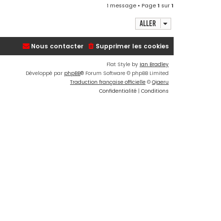
a
1 message • Page
1
sur
1
u
t
Aller
Nous contacter
Supprimer les cookies
Flat Style by
Ian Bradley
Développé par
phpBB
® Forum Software © phpBB Limited
Traduction française officielle
©
Qiaeru
Confidentialité
|
Conditions