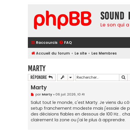
Sound 
Le son qui a
Raccourcis
FAQ
Accueil du forum
Le site
Les Membres
Marty
Re
Répondre
Marty
M
par
Marty
»
06 juil. 2026, 10:41
e
s
Salut tout le monde, c'est Marty. Je viens du cô
s
setup franchement modeste mais j'essaie de pr
a
g
des décisions fiables en dessous de 100 Hz... ch
e
clairement la zone ou j'ai le plus à apprendre.
n
o
n