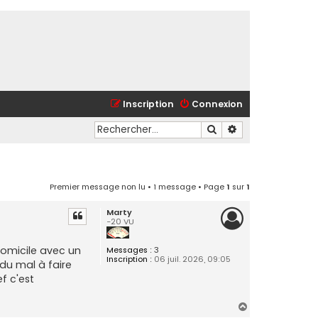
Inscription
Connexion
Rechercher
Recherche avancé
Premier message non lu
• 1 message • Page
1
sur
1
Marty
-20 VU
 domicile avec un
Messages :
3
Inscription :
06 juil. 2026, 09:05
du mal à faire
f c'est
H