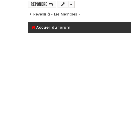
l
Répondre
u
Revenir à « Les Membres »
Accueil du forum