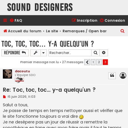
Sound Designers
FAQ
Inscription
Connexion
R
Accueil du forum
Le site
Remarques / Open bar
e
Toc, toc, toc… y-a quelqu’un ?
c
Rechercher
Recherche a
Répondre
h
e
Premier message non lu
• 27 messages
1
2
3
Précédent
r
dacoutu
L'équipe SDO
c
h
Re: Toc, toc, toc… y-a quelqu’un ?
e
M
15 juin 2026, 11:03
r
e
s
Salut a tous,
s
Je passe de temps en temps nettoyer aussi et vérifier que
a
g
le site fonctionne toujours a vrai dire
e
Je ne desèpere pas un jour de réussir a remettre la
n
o
sonothèque en ligne avec mon frère mais il faut le temps