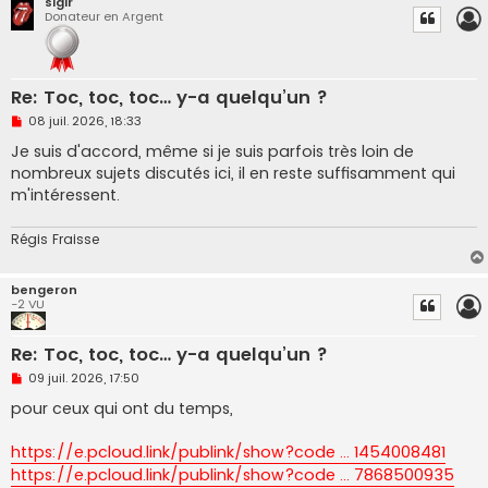
sigir
Donateur en Argent
Re: Toc, toc, toc… y-a quelqu’un ?
M
08 juil. 2026, 18:33
e
s
Je suis d'accord, même si je suis parfois très loin de
s
nombreux sujets discutés ici, il en reste suffisamment qui
a
g
m'intéressent.
e
n
o
Régis Fraisse
n
l
u
bengeron
-2 VU
Re: Toc, toc, toc… y-a quelqu’un ?
M
09 juil. 2026, 17:50
e
s
pour ceux qui ont du temps,
s
a
g
https://e.pcloud.link/publink/show?code ... 1454008481
e
https://e.pcloud.link/publink/show?code ... 7868500935
n