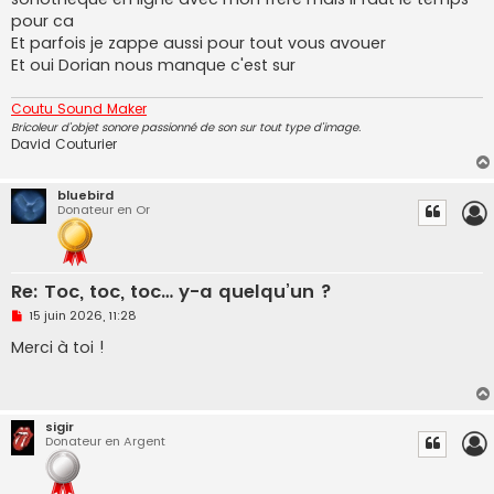
n
pour ca
l
u
Et parfois je zappe aussi pour tout vous avouer
Et oui Dorian nous manque c'est sur
Coutu Sound Maker
Bricoleur d'objet sonore passionné de son sur tout type d'image.
David Couturier
bluebird
Donateur en Or
Re: Toc, toc, toc… y-a quelqu’un ?
M
15 juin 2026, 11:28
e
s
Merci à toi !
s
a
g
e
n
sigir
o
Donateur en Argent
n
l
u