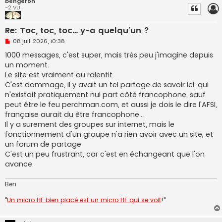
bengeron
u
-2 VU
Re: Toc, toc, toc… y-a quelqu’un ?
M
08 juil. 2026, 10:38
e
s
1000 messages, c'est super, mais très peu j'imagine depuis
s
un moment.
a
g
Le site est vraiment au ralentit.
e
C'est dommage, il y avait un tel partage de savoir ici, qui
n
o
n'existait pratiquement nul part côté francophone, sauf
n
peut être le feu perchman.com, et aussi je dois le dire l'AFSI,
l
u
française aurait du être francophone…
Il y a surement des groupes sur internet, mais le
fonctionnement d'un groupe n'a rien avoir avec un site, et
un forum de partage.
C'est un peu frustrant, car c'est en échangeant que l'on
avance.
Ben
"
Un micro HF bien placé est un micro HF qui se voit
!"