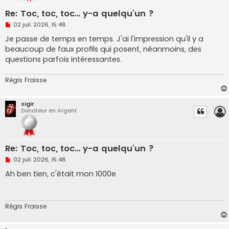
Re: Toc, toc, toc… y-a quelqu’un ?
M
02 juil. 2026, 15:48
e
s
Je passe de temps en temps. J'ai l'impression qu'il y a
s
beaucoup de faux profils qui posent, néanmoins, des
a
g
questions parfois intéressantes.
e
n
o
Régis Fraisse
n
l
u
sigir
Donateur en Argent
Re: Toc, toc, toc… y-a quelqu’un ?
M
02 juil. 2026, 15:48
e
s
Ah ben tien, c'était mon 1000e
s
a
g
e
n
Régis Fraisse
o
n
l